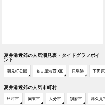
夏井港近郊の人気潮見表・タイドグラフポイ
ント
潮見町公園
名古屋港西3区
貝場港
下田原
夏井港近郊の人気市町村
臼杵市
国東市
大分市
別府市
津久見