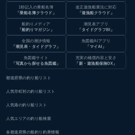
1秒記入の乗船名簿
改正遊漁船業法に対応
「乗船名簿クラウド」
「遊漁船クラウド」
船釣りメディア
潮見表アプリ
「船釣りマガジン」
「タイドグラフBI」
全国の潮汐情報
魚図鑑AIアプリ
「潮見表・タイドグラフ」
「マイAI」
魚図鑑サイト
充実の補償内容と安さ
「写真から探せる魚図鑑」
「新・遊漁船保険DX」
都道府県の釣り船リスト
人気市町村の釣り船リスト
人気港の釣り船リスト
人気エリアの釣り船検索
各都道府県の船釣り釣果情報