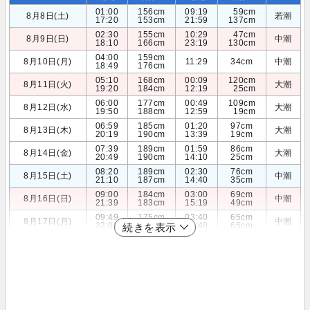
01:00
156cm
09:19
59cm
8月8日(土)
若潮
17:20
153cm
21:59
137cm
02:30
155cm
10:29
47cm
8月9日(日)
中潮
18:10
166cm
23:19
130cm
04:00
159cm
8月10日(月)
11:29
34cm
中潮
18:49
176cm
05:10
168cm
00:09
120cm
8月11日(火)
大潮
19:20
184cm
12:19
25cm
06:00
177cm
00:49
109cm
8月12日(水)
大潮
19:50
188cm
12:59
19cm
06:59
185cm
01:20
97cm
8月13日(木)
大潮
20:19
190cm
13:39
19cm
07:39
189cm
01:59
86cm
8月14日(金)
大潮
20:49
190cm
14:10
25cm
08:20
189cm
02:30
76cm
8月15日(土)
中潮
21:10
187cm
14:40
35cm
09:00
184cm
03:00
69cm
8月16日(日)
中潮
21:39
183cm
15:19
49cm
09:49
175cm
03:40
65cm
8月17日(月)
中潮
22:00
178cm
15:49
66cm
続きを表示