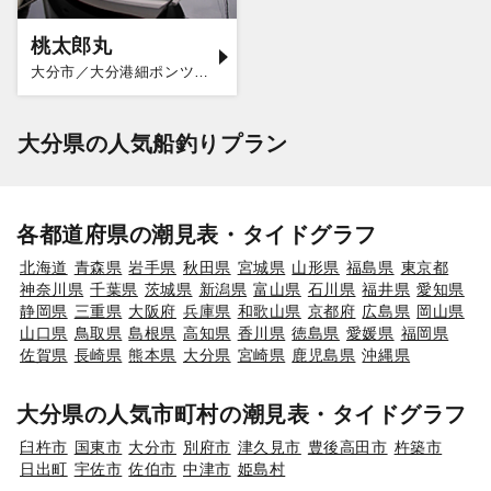
桃太郎丸
大分市／大分港細ポンツーン
大分県の人気船釣りプラン
各都道府県の潮見表・タイドグラフ
北海道
青森県
岩手県
秋田県
宮城県
山形県
福島県
東京都
神奈川県
千葉県
茨城県
新潟県
富山県
石川県
福井県
愛知県
静岡県
三重県
大阪府
兵庫県
和歌山県
京都府
広島県
岡山県
山口県
鳥取県
島根県
高知県
香川県
徳島県
愛媛県
福岡県
佐賀県
長崎県
熊本県
大分県
宮崎県
鹿児島県
沖縄県
大分県の人気市町村の潮見表・タイドグラフ
臼杵市
国東市
大分市
別府市
津久見市
豊後高田市
杵築市
日出町
宇佐市
佐伯市
中津市
姫島村