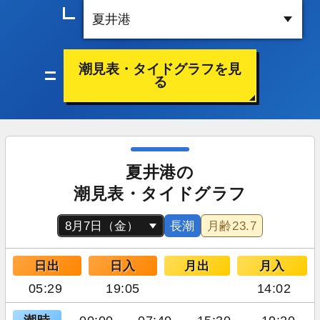
潮見表・タイドグラフを見
る
夏井港の
潮見表・タイドグラフ
長潮
月齢
23.7
日出
日入
月出
月入
05:29
19:05
14:02