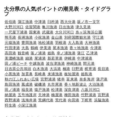
大分県の人気ポイントの潮見表・タイドグラ
フ
佐伯港
蒲江漁港
中津港
臼杵港
西大分港
坂ノ市一文字
大野川河口
佐賀関港
亀川漁港
日出漁港
津久見港
一尺屋下浦港
国東港
武蔵港
大分川河口
糸ヶ浜海浜公園
熊毛港
長洲漁港
小祝漁港
金山港
別府国際観光港
守江港
元猿漁港
豊岡漁港
地松浦港
羽根港
大入島港
大神漁港
竹田津港
大島
鶴崎
伊美港
尾本漁港
香々地漁港
今津港
高田港
観音崎
落ノ浦港
姫島
幸ノ浦漁港
蒲江
乙津港
美濃崎漁港
細港
尾浦港
新若草港
伊崎港
中津浦港
田ノ浦ビーチ
中越漁港
波当津漁港
神崎漁港
間元港
日吉原公共埠頭
白木漁港
大浜港
楠港
臼野港
梶寄港
長目港
小黒漁港
加貫鼻
長崎鼻
来浦漁港
板知屋港
姫島港
秋の江ふれあい広場
宮野浦港
猪串
富来港
奈多海岸
蒲戸港
島田漁港
風成港
破磯港
丸市尾港
香々地新波止
大泊漁港
田ノ浦港
福良港
猿戸漁港
松津港
深良津港
八坂川河口
納屋港
五号地護岸
天神港
楠屋港
種田漁港
竹野浦港
宮野浦
西野浦港
浅海井港
荒綱代港
荒代港
向田港
下梶寄
浜脇漁港
狩生港
小深江漁港