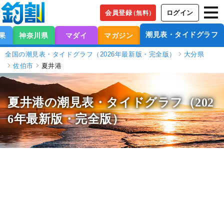
会員登録
ログイン
（無料）
潮見表・タイドグラフ
果
神奈川県
マダイ
マガジン
全国の潮見表・タイドグラフ（2026年最新版・完全版）
大分県
佐伯市
夏井港
夏井港の潮見表
・タイドグラフ（202
6年最新版・完全版）