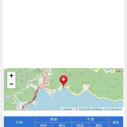
+
−
Leaflet
| ©
OpenStreetMap contributors
満潮
干潮
日時
潮名
時刻
潮位
時刻
潮位