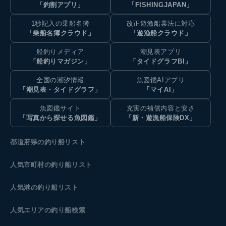
「釣割アプリ」
「FISHINGJAPAN」
1秒記入の乗船名簿
改正遊漁船業法に対応
「乗船名簿クラウド」
「遊漁船クラウド」
船釣りメディア
潮見表アプリ
「船釣りマガジン」
「タイドグラフBI」
全国の潮汐情報
魚図鑑AIアプリ
「潮見表・タイドグラフ」
「マイAI」
魚図鑑サイト
充実の補償内容と安さ
「写真から探せる魚図鑑」
「新・遊漁船保険DX」
都道府県の釣り船リスト
人気市町村の釣り船リスト
人気港の釣り船リスト
人気エリアの釣り船検索