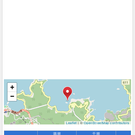
+
−
Leaflet
| ©
OpenStreetMap contributors
満潮
干潮