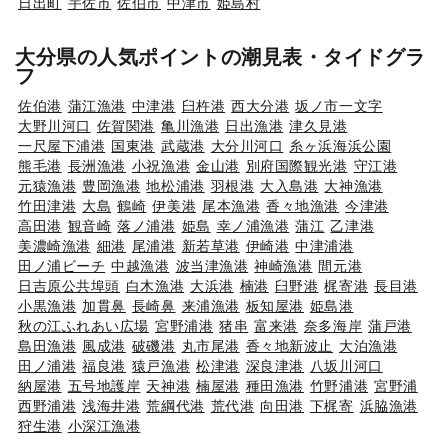
日出町
宇佐市
佐伯市
中津市
姫島村
大分県の人気ポイントの潮見表・タイドグラ
フ
佐伯港
蒲江漁港
中津港
臼杵港
西大分港
坂ノ市一文字
大野川河口
佐賀関港
亀川漁港
日出漁港
津久見港
一尺屋下浦港
国東港
武蔵港
大分川河口
糸ヶ浜海浜公園
熊毛港
長洲漁港
小祝漁港
金山港
別府国際観光港
守江港
元猿漁港
豊岡漁港
地松浦港
羽根港
大入島港
大神漁港
竹田津港
大島
鶴崎
伊美港
尾本漁港
香々地漁港
今津港
高田港
観音崎
落ノ浦港
姫島
幸ノ浦漁港
蒲江
乙津港
美濃崎漁港
細港
尾浦港
新若草港
伊崎港
中津浦港
田ノ浦ビーチ
中越漁港
波当津漁港
神崎漁港
間元港
日吉原公共埠頭
白木漁港
大浜港
楠港
臼野港
梶寄港
長目港
小黒漁港
加貫鼻
長崎鼻
来浦漁港
板知屋港
姫島港
秋の江ふれあい広場
宮野浦港
猪串
富来港
奈多海岸
蒲戸港
島田漁港
風成港
破磯港
丸市尾港
香々地新波止
大泊漁港
田ノ浦港
福良港
猿戸漁港
松津港
深良津港
八坂川河口
納屋港
五号地護岸
天神港
楠屋港
種田漁港
竹野浦港
宮野浦
西野浦港
浅海井港
荒綱代港
荒代港
向田港
下梶寄
浜脇漁港
狩生港
小深江漁港