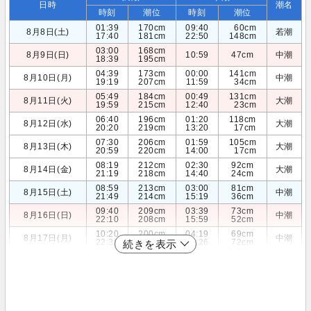
日時
潮名
時刻
潮位
時刻
潮位
01:39
170cm
09:40
60cm
8月8日(土)
若潮
17:40
181cm
22:50
148cm
03:00
168cm
8月9日(日)
10:59
47cm
中潮
18:39
195cm
04:39
173cm
00:00
141cm
8月10日(月)
中潮
19:19
207cm
11:59
34cm
05:49
184cm
00:49
131cm
8月11日(火)
大潮
19:59
215cm
12:40
23cm
06:40
196cm
01:20
118cm
8月12日(水)
大潮
20:20
219cm
13:20
17cm
07:30
206cm
01:59
105cm
8月13日(木)
大潮
20:59
220cm
14:00
17cm
08:19
212cm
02:30
92cm
8月14日(金)
大潮
21:19
218cm
14:40
24cm
08:59
213cm
03:00
81cm
8月15日(土)
中潮
21:49
214cm
15:19
36cm
09:40
209cm
03:39
73cm
8月16日(日)
中潮
22:10
208cm
15:59
52cm
10:20
200cm
04:19
69cm
8月17日(月)
中潮
22:39
201cm
16:26
72cm
続きを表示