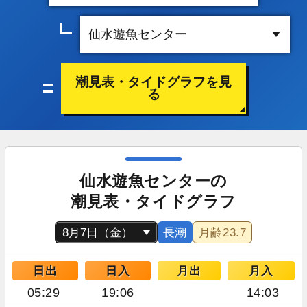
潮見表・タイドグラフを見
る
仙水遊魚センターの
潮見表・タイドグラフ
長潮
月齢
23.7
日出
日入
月出
月入
05:29
19:06
14:03