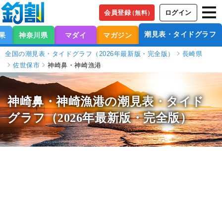
会員登録
ログイン
（無料）
潮見表・タイドグラフ
果
神奈川県
マダイ
マガジン
全国の潮見表・タイドグラフ（2026年最新版・完全版）
長崎県
佐世保市
神崎鼻・神崎漁港
神崎鼻・神崎漁港の潮見表
・タイド
グラフ（2026年最新版・完全版）