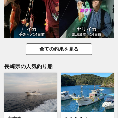
イカ
ヤリイカ
14
14
小佐々／
日前
深堀漁港／
日前
全ての釣果を見る
長崎県の人気釣り船