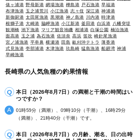
俵ヶ浦港
野母新港
網場漁港
樺島港
戸石漁港
早福港
布津漁港
玉之浦荒川
小江漁港
志々伎
深江港
神浦港
新御厨港
太田尾漁港
黒潮港
神ノ島港
川内港
時津港
根獅子港
大崎港
脇岬漁港
小江新港
釜田港
白浜港
八幡突堤
観潮橋
池下漁港
マリア観音地磯
相浦港
白塚公園
楠泊漁港
面高港
玉之浦
為石漁港
佐須奈
高浜
笛吹
崎針尾漁港
宮ノ浦漁港
平串鼻
横瀬港
田島
畝刈沖テトラ
薄香港
式見漁港
壱部浦港
木津漁港
玖島崎
猛島漁港
船廻湾
神浦
早崎漁港
長崎県の人気魚種の釣果情報
本日（2026年8月7日）の満潮と干潮の時間はい
つですか？
01時59分（満潮）、09時10分（干潮）、16時29分
（満潮）、21時40分（干潮）です。
本日（2026年8月7日）の月齢、潮名、日の出時