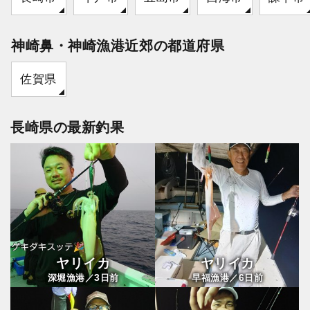
神崎鼻・神崎漁港近郊の都道府県
佐賀県
長崎県の最新釣果
ヤリイカ
ヤリイカ
3
6
深堀漁港／
日前
早福漁港／
日前