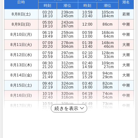
日時
潮名
時刻
潮位
時刻
潮位
03:20
239cm
10:59
105cm
8月8日(土)
若潮
18:10
245cm
23:40
184cm
05:00
243cm
8月9日(日)
12:00
86cm
中潮
19:10
267cm
06:19
259cm
00:59
168cm
8月10日(月)
中潮
19:49
287cm
13:00
64cm
07:09
278cm
01:39
148cm
8月11日(火)
大潮
20:20
304cm
13:40
46cm
07:59
297cm
02:10
128cm
8月12日(水)
大潮
20:59
315cm
14:20
33cm
08:30
312cm
02:40
109cm
8月13日(木)
大潮
21:20
322cm
14:59
27cm
09:00
322cm
03:19
94cm
8月14日(金)
大潮
21:49
325cm
15:29
29cm
09:40
324cm
03:40
82cm
8月15日(土)
中潮
22:19
322cm
16:00
38cm
10:19
320cm
04:19
74cm
8月16日(日)
中潮
22:40
316cm
16:30
54cm
10:59
308cm
04:49
73cm
8月17日(月)
中潮
23:10
306cm
17:00
76cm
続きを表示