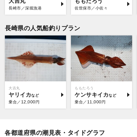
大吉丸
ももたろう
長崎市／深堀漁港
佐世保市／小佐々
長崎県の人気船釣りプラン
大吉丸
ももたろう
ヤリイカ
ケンサキイカ
12,000
11,000
乗合／
円
乗合／
円
各都道府県の潮見表・タイドグラフ