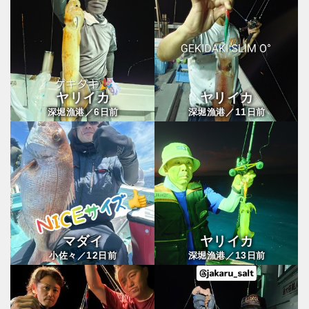
ヤリイカ
ヤリイカ
6
11
深堀漁港／
日前
深堀漁港／
日前
マダイ
ヤリイカ
12
13
小佐々／
日前
深堀漁港／
日前