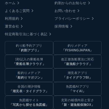
ホーム
釣割からのお知らせ
よくあるご質問
お問い合わせ
利用規約
プライバシーポリシー
運営会社
採用情報
特定商取引法に基づく表記
釣り船予約アプリ
釣りメディア
「釣割アプリ」
「FISHINGJAPAN」
1秒記入の乗船名簿
改正遊漁船業法に対応
「乗船名簿クラウド」
「遊漁船クラウド」
船釣りメディア
潮見表アプリ
「船釣りマガジン」
「タイドグラフBI」
全国の潮汐情報
魚図鑑AIアプリ
「潮見表・タイドグラフ」
「マイAI」
魚図鑑サイト
充実の補償内容と安さ
「写真から探せる魚図鑑」
「新・遊漁船保険DX」