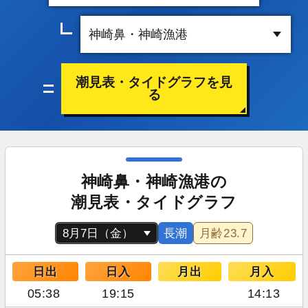
潮見表・タイドグラフを見
る
神崎鼻・神崎漁港の
潮見表・タイドグラフ
長潮
月齢
23.7
日出
日入
月出
月入
05:38
19:15
14:13