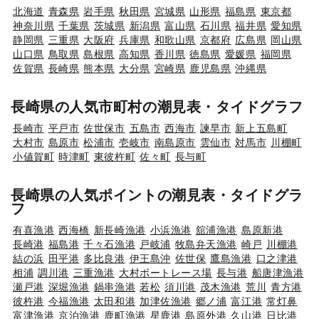
北海道
青森県
岩手県
秋田県
宮城県
山形県
福島県
東京都
神奈川県
千葉県
茨城県
新潟県
富山県
石川県
福井県
愛知県
静岡県
三重県
大阪府
兵庫県
和歌山県
京都府
広島県
岡山県
山口県
鳥取県
島根県
高知県
香川県
徳島県
愛媛県
福岡県
佐賀県
長崎県
熊本県
大分県
宮崎県
鹿児島県
沖縄県
長崎県の人気市町村の潮見表・タイドグラフ
長崎市
平戸市
佐世保市
五島市
西海市
諫早市
新上五島町
大村市
島原市
松浦市
壱岐市
南島原市
雲仙市
対馬市
川棚町
小値賀町
時津町
東彼杵町
佐々町
長与町
長崎県の人気ポイントの潮見表・タイドグラ
フ
有喜漁港
西海橋
新長崎漁港
小浜漁港
舘浦漁港
島原新港
長崎港
福島港
千々石漁港
戸岐浦
牧島弁天漁港
崎戸
川棚港
結の浜
田平港
多比良港
伊王島沖
佐世保
鷹島漁港
口之津港
相浦
調川港
三重漁港
大村ボートレース場
長与港
船唐津漁港
瀬戸港
深堀漁港
鍋串漁港
若松
須川港
茂木漁港
荒川
青方港
彼杵港
今福漁港
太田和港
加津佐漁港
郷ノ浦
富江港
常灯鼻
富津漁港
京泊漁港
鹿町漁港
星鹿港
島原外港
久山港
日比港