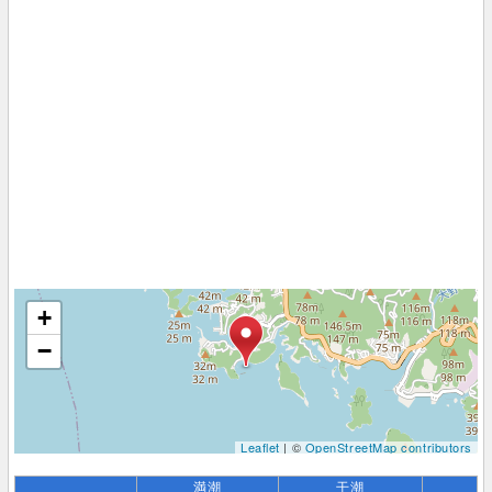
+
−
Leaflet
| ©
OpenStreetMap contributors
満潮
干潮