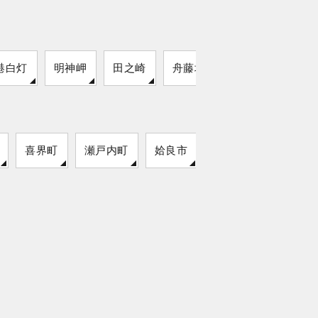
港白灯
明神岬
田之崎
舟藤堤防
喜界町
瀬戸内町
姶良市
阿久根市
与論町