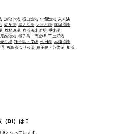
港
加治木港
福山漁港
中甑漁港
入来浜
島
波見港
黒之浜港
大根占港
海潟漁港
港
枕崎漁港
唐浜海水浴場
垂水港
頴娃漁港
種子島・門倉岬
平土野港
ー乗り場
種子島・岸岐
永田港
本浦漁港
論港
桜島海づり公園
種子島・熊野浦
用浜
（BI）は？
8.9となっています。