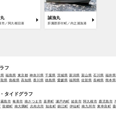
野丸
誠漁丸
根市／阿久根旧港
肝属郡肝付町／内之浦漁港
ラフ
形県
福島県
東京都
神奈川県
千葉県
茨城県
新潟県
富山県
石川県
福井県
鳥取県
島根県
高知県
香川県
徳島県
愛媛県
福岡県
佐賀県
長崎県
熊本県
・タイドグラフ
霧島市
奄美市
南さつま市
喜界町
瀬戸内町
姶良市
阿久根市
鹿児島市
町
龍郷町
南大隅町
志布志市
知名町
錦江町
伊仙町
南九州市
東串良町