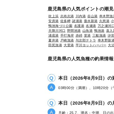
鹿児島県の人気ポイントの潮見
吹上浜
志布志港
川内港
谷山港
串木野漁
安房港
佐多岬
諸浦港
垂水新港
久慈港
鴨池海づり公園
名護港
名瀬港
万之瀬河
天降川河口
野間池港
山魚港
鴨池港
喜入
浦底港
手打海岸
赤碕
里港
三船漁港
汐
夏井港
戸崎漁港
与次郎テトラ
串木野新
田尻漁港
大里港
平川ヨットハーバー
大
鹿児島県の人気魚種の釣果情報
本日（2026年8月9日）
03時00分（満潮）、10時20分
本日（2026年8月9日
月齢：25.7、潮名：中潮、日の出