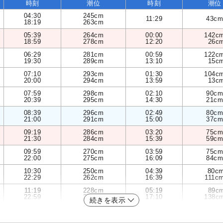
時刻
潮位
時刻
潮位
04:30
245cm
11:29
43cm
18:19
263cm
05:39
264cm
00:00
142c
18:59
278cm
12:20
26c
06:29
281cm
00:59
122c
19:30
289cm
13:10
15c
07:10
293cm
01:30
104c
20:00
294cm
13:59
13c
07:59
298cm
02:10
90cm
20:39
295cm
14:30
21cm
08:39
296cm
02:49
80cm
21:00
291cm
15:00
37cm
09:19
286cm
03:20
75cm
21:30
284cm
15:39
59cm
09:59
270cm
03:59
75cm
22:00
275cm
16:09
84cm
10:30
250cm
04:39
80c
22:29
262cm
16:39
111c
11:19
228cm
05:19
89c
22:59
248cm
17:10
138c
続きを表示