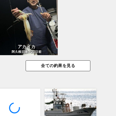
アカイカ
21
阿久根旧港／
日前
全ての釣果を見る