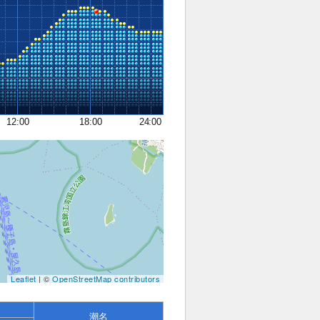
12:00
18:00
24:00
Leaflet
| ©
OpenStreetMap contributors
潮名