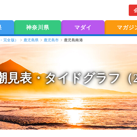
果
神奈川県
マダイ
マガジ
版・完全版）
鹿児島県
鹿児島市
鹿児島南港
潮見表
・タイドグラフ（2