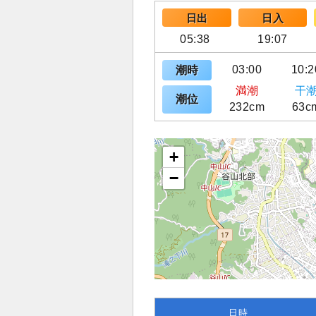
日出
日入
05:38
19:07
03:00
10:2
潮時
満潮
干
潮位
232cm
63c
+
−
日時