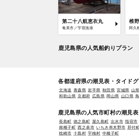
第二十八航恵衣丸
椎
奄美市／宇宿漁港
阿久
鹿児島県の人気船釣りプラン
各都道府県の潮見表・タイドグ
北海道
青森県
岩手県
秋田県
宮城県
山
和歌山県
京都府
広島県
岡山県
山口県
鹿児島県の人気市町村の潮見表
長島町
徳之島町
屋久島町
出水市
指宿市
南種子町
西之表市
いちき串木野市
肝付
枕崎市
十島村
宇検村
中種子町