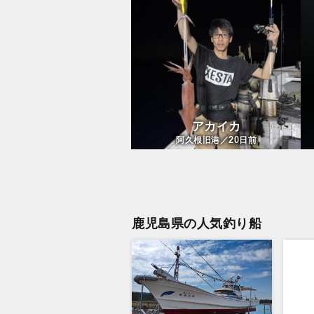
アカイカ
20
阿久根旧港／
日前
鹿児島県の人気釣り船