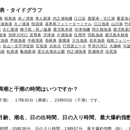
表・タイドグラフ
港
桜島港
米ノ津港
隼人新港
内之浦地磯
江口浜
鹿屋港・古江港
重富漁
小湊漁港
火ノ浦港
指宿港
喜界島フェリーターミナル
江口漁港
山川港
竹
口
古仁屋港
種子島・田ノ脇鼻
鹿児島本港
坊津地磯
阿久根漁港
鹿児島新
新港
別府川河口
若尊鼻
浮津港
片浦漁港
住用湾
羽島漁港
鹿児島木材港
見漁港
芦徳漁港
牛根境港
長崎鼻
唐隈港
大当漁港
岩本漁港
桜島フェリ
港
谷山一文字沖堤防
石垣港
志布志
打田原ビーチ
甲突川河口
大瀬崎
与
泊港
松原港
亀徳新港
里久浜海浜公園
内之浦漁港
黒瀬海岸
浜尻港
の満潮と干潮の時間はいつですか？
（干潮）、17時30分（満潮）、23時00分（干潮）です。
）の月齢、潮名、日の出時間、日の入り時間、最大爆釣指数
時間：05時38分、日の入り時間：19時07分、最大爆釣指数（BI）：