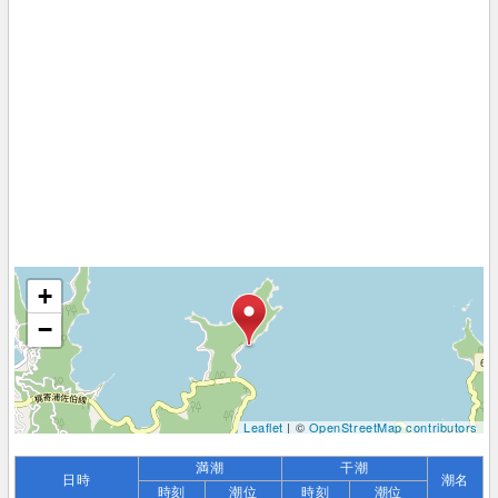
+
−
Leaflet
| ©
OpenStreetMap contributors
満潮
干潮
日時
潮名
時刻
潮位
時刻
潮位