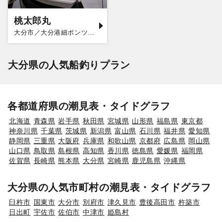
桃太郎丸
大分市／大分港細ポンツーン
大分県の人気船釣りプラン
各都道府県の潮見表・タイドグラフ
北海道
青森県
岩手県
秋田県
宮城県
山形県
福島県
東京都
神奈川県
千葉県
茨城県
新潟県
富山県
石川県
福井県
愛知県
静岡県
三重県
大阪府
兵庫県
和歌山県
京都府
広島県
岡山県
山口県
鳥取県
島根県
高知県
香川県
徳島県
愛媛県
福岡県
佐賀県
長崎県
熊本県
大分県
宮崎県
鹿児島県
沖縄県
大分県の人気市町村の潮見表・タイドグラフ
臼杵市
国東市
大分市
別府市
津久見市
豊後高田市
杵築市
日出町
宇佐市
佐伯市
中津市
姫島村