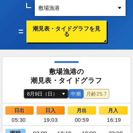
潮見表・タイドグラフを見
る
敷場漁港の
潮見表・タイドグラフ
中潮
月齢
25.7
日出
日入
月出
月入
05:30
19:03
00:59
16:19