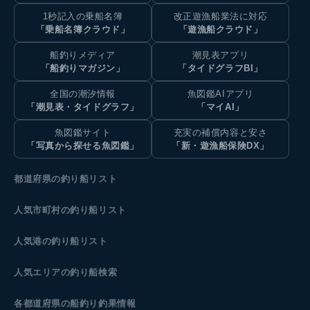
1秒記入の乗船名簿
改正遊漁船業法に対応
「乗船名簿クラウド」
「遊漁船クラウド」
船釣りメディア
潮見表アプリ
「船釣りマガジン」
「タイドグラフBI」
全国の潮汐情報
魚図鑑AIアプリ
「潮見表・タイドグラフ」
「マイAI」
魚図鑑サイト
充実の補償内容と安さ
「写真から探せる魚図鑑」
「新・遊漁船保険DX」
都道府県の釣り船リスト
人気市町村の釣り船リスト
人気港の釣り船リスト
人気エリアの釣り船検索
各都道府県の船釣り釣果情報