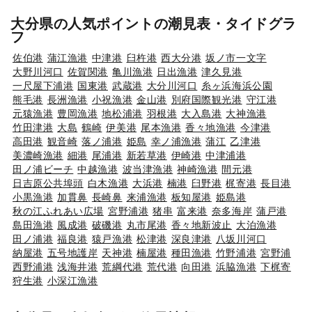
大分県の人気ポイントの潮見表・タイドグラ
フ
佐伯港
蒲江漁港
中津港
臼杵港
西大分港
坂ノ市一文字
大野川河口
佐賀関港
亀川漁港
日出漁港
津久見港
一尺屋下浦港
国東港
武蔵港
大分川河口
糸ヶ浜海浜公園
熊毛港
長洲漁港
小祝漁港
金山港
別府国際観光港
守江港
元猿漁港
豊岡漁港
地松浦港
羽根港
大入島港
大神漁港
竹田津港
大島
鶴崎
伊美港
尾本漁港
香々地漁港
今津港
高田港
観音崎
落ノ浦港
姫島
幸ノ浦漁港
蒲江
乙津港
美濃崎漁港
細港
尾浦港
新若草港
伊崎港
中津浦港
田ノ浦ビーチ
中越漁港
波当津漁港
神崎漁港
間元港
日吉原公共埠頭
白木漁港
大浜港
楠港
臼野港
梶寄港
長目港
小黒漁港
加貫鼻
長崎鼻
来浦漁港
板知屋港
姫島港
秋の江ふれあい広場
宮野浦港
猪串
富来港
奈多海岸
蒲戸港
島田漁港
風成港
破磯港
丸市尾港
香々地新波止
大泊漁港
田ノ浦港
福良港
猿戸漁港
松津港
深良津港
八坂川河口
納屋港
五号地護岸
天神港
楠屋港
種田漁港
竹野浦港
宮野浦
西野浦港
浅海井港
荒綱代港
荒代港
向田港
浜脇漁港
下梶寄
狩生港
小深江漁港