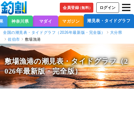
会員登録
ログイン
（無料）
潮見表・タイドグラフ
果
神奈川県
マダイ
マガジン
全国の潮見表・タイドグラフ（2026年最新版・完全版）
大分県
佐伯市
敷場漁港
敷場漁港の潮見表
・タイドグラフ（2
026年最新版・完全版）