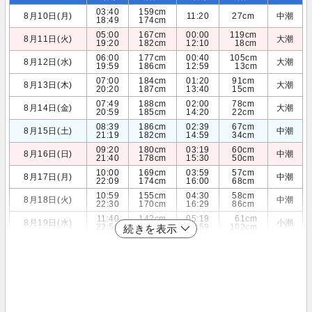
03:40
159cm
8月10日(月)
11:20
27cm
中潮
18:49
174cm
05:00
167cm
00:00
119cm
8月11日(火)
大潮
19:20
182cm
12:10
18cm
06:00
177cm
00:40
105cm
8月12日(水)
大潮
19:59
186cm
12:59
13cm
07:00
184cm
01:20
91cm
8月13日(木)
大潮
20:20
187cm
13:40
15cm
07:49
188cm
02:00
78cm
8月14日(金)
大潮
20:59
185cm
14:20
22cm
08:39
186cm
02:39
67cm
8月15日(土)
中潮
21:19
182cm
14:59
34cm
09:20
180cm
03:19
60cm
8月16日(日)
中潮
21:40
178cm
15:30
50cm
10:00
169cm
03:59
57cm
8月17日(月)
中潮
22:09
174cm
16:00
68cm
10:59
155cm
04:30
58cm
8月18日(火)
中潮
22:30
170cm
16:29
86cm
11:40
142cm
05:19
61cm
8月19日(水)
小潮
22:59
165cm
16:59
102cm
続きを表示