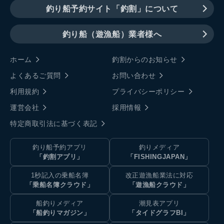
釣り船予約サイト「釣割」について
釣り船（遊漁船）業者様へ
ホーム
釣割からのお知らせ
よくあるご質問
お問い合わせ
利用規約
プライバシーポリシー
運営会社
採用情報
特定商取引法に基づく表記
釣り船予約アプリ
釣りメディア
「釣割アプリ」
「FISHINGJAPAN」
1秒記入の乗船名簿
改正遊漁船業法に対応
「乗船名簿クラウド」
「遊漁船クラウド」
船釣りメディア
潮見表アプリ
「船釣りマガジン」
「タイドグラフBI」