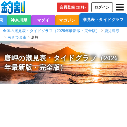
会員登録
ログイン
（無料）
潮見表・タイドグラフ
果
神奈川県
マダイ
マガジン
全国の潮見表・タイドグラフ（2026年最新版・完全版）
鹿児島県
南さつま市
唐岬
唐岬の潮見表
・タイドグラフ（2026
年最新版・完全版）