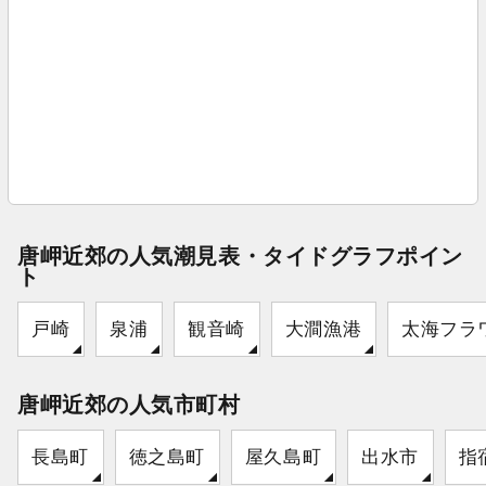
唐岬近郊の人気潮見表・タイドグラフポイン
ト
戸崎
泉浦
観音崎
大澗漁港
太海フラ
唐岬近郊の人気市町村
長島町
徳之島町
屋久島町
出水市
指