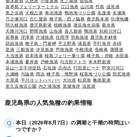
垂水新港
久慈港
小湊漁港
火ノ浦港
指宿港
喜界島フェリーターミナル
江口漁港
山川港
竹島
波見港
黒之浜港
大根占港
海潟漁港
鴨池海づり公園
名護港
名瀬港
万之瀬河口
古仁屋港
種子島・田ノ脇鼻
鹿児島本港
坊津地磯
阿久根漁港
鹿児島新港
枕崎漁港
唐浜海水浴場
垂水港
天降川河口
野間池港
山魚港
喜入新港
鴨池港
別府川河口
若尊鼻
浮津港
片浦漁港
住用湾
羽島漁港
鹿児島木材港
頴娃漁港
種子島・門倉岬
平土野港
浦底港
手打海岸
赤碕
里港
三船漁港
汐見漁港
芦徳漁港
牛根境港
長崎鼻
唐隈港
大当漁港
岩本漁港
桜島フェリー乗り場
種子島・岸岐
永田港
本浦漁港
夏井港
戸崎漁港
与次郎テトラ
串木野新港
谷山一文字沖堤防
石垣港
志布志
打田原ビーチ
甲突川河口
大瀬崎
与論港
用浜
種子島・熊野浦
桜島海づり公園
田尻漁港
大里港
平川ヨットハーバー
大泊港
松原港
亀徳新港
里久浜海浜公園
内之浦漁港
黒瀬海岸
浜尻港
鹿児島県の人気魚種の釣果情報
本日（2026年8月7日）の満潮と干潮の時間はい
つですか？