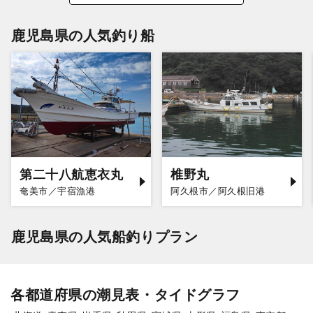
鹿児島県の人気釣り船
第二十八航恵衣丸
椎野丸
奄美市／宇宿漁港
阿久根市／阿久根旧港
鹿児島県の人気船釣りプラン
各都道府県の潮見表・タイドグラフ