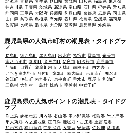
北海道
青森県
岩手県
秋田県
宮城県
山形県
福島県
東京都
神奈川県
千葉県
茨城県
新潟県
富山県
石川県
福井県
愛知県
静岡県
三重県
大阪府
兵庫県
和歌山県
京都府
広島県
岡山県
山口県
鳥取県
島根県
高知県
香川県
徳島県
愛媛県
福岡県
佐賀県
長崎県
熊本県
大分県
宮崎県
鹿児島県
沖縄県
鹿児島県の人気市町村の潮見表・タイドグラ
フ
長島町
徳之島町
屋久島町
出水市
指宿市
霧島市
奄美市
南さつま市
喜界町
瀬戸内町
姶良市
阿久根市
鹿児島市
与論町
日置市
薩摩川内市
天城町
南種子町
西之表市
いちき串木野市
肝付町
龍郷町
南大隅町
志布志市
知名町
錦江町
伊仙町
南九州市
東串良町
垂水市
鹿屋市
和泊町
三島村
大和村
十島村
枕崎市
宇検村
中種子町
鹿児島県の人気ポイントの潮見表・タイドグ
ラフ
吹上浜
志布志港
川内港
谷山港
串木野漁港
桜島港
米ノ津港
隼人新港
内之浦地磯
江口浜
鹿屋港・古江港
重富漁港
加治木港
福山漁港
中甑漁港
入来浜
安房港
佐多岬
諸浦港