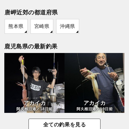
唐岬近郊の都道府県
熊本県
宮崎県
沖縄県
鹿児島県の最新釣果
アカイカ
アカイカ
18
19
阿久根旧港／
日前
阿久根旧港／
日前
全ての釣果を見る