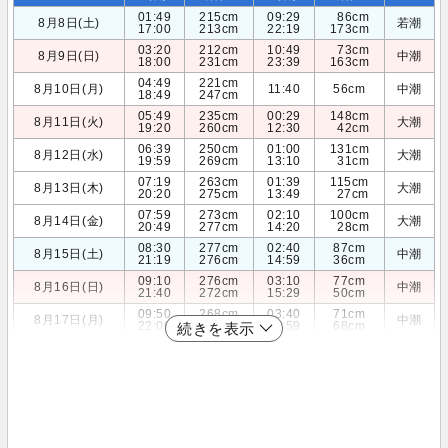
01:49
215cm
09:29
86cm
8月8日(土)
若潮
17:00
213cm
22:19
173cm
03:20
212cm
10:49
73cm
8月9日(日)
中潮
18:00
231cm
23:39
163cm
04:49
221cm
8月10日(月)
11:40
56cm
中潮
18:49
247cm
05:49
235cm
00:29
148cm
8月11日(火)
大潮
19:20
260cm
12:30
42cm
06:39
250cm
01:00
131cm
8月12日(水)
大潮
19:59
269cm
13:10
31cm
07:19
263cm
01:39
115cm
8月13日(木)
大潮
20:20
275cm
13:49
27cm
07:59
273cm
02:10
100cm
8月14日(金)
大潮
20:49
277cm
14:20
28cm
08:30
277cm
02:40
87cm
8月15日(土)
中潮
21:19
276cm
14:59
36cm
09:10
276cm
03:10
77cm
8月16日(日)
中潮
21:40
272cm
15:29
50cm
09:50
268cm
03:40
71cm
8月17日(月)
中潮
22:00
266cm
15:59
68cm
続きを表示