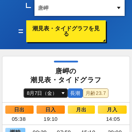
潮見表・タイドグラフを見
る
唐岬の
潮見表・タイドグラフ
長潮
月齢
23.7
日出
日入
月出
月入
05:38
19:10
14:05