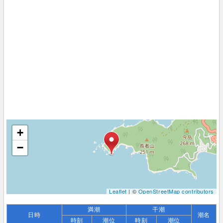
+
−
Leaflet
| ©
OpenStreetMap contributors
満潮
干潮
日時
潮名
時刻
潮位
時刻
潮位