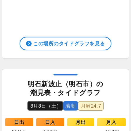
この場所のタイドグラフを見る
明石新波止（明石市）の
潮見表・タイドグラフ
8月8日（土）
若潮
月齢
24.7
日出
日入
月出
月入