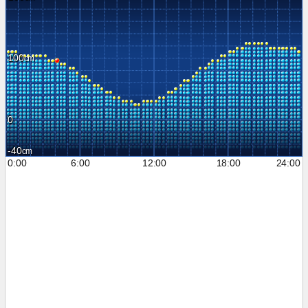
100
0
-40
0:00
6:00
12:00
18:00
24:00