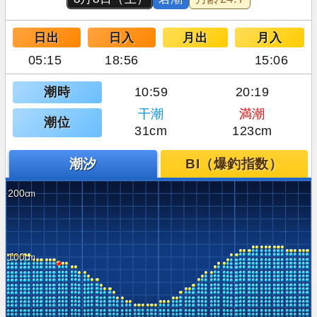
日出
日入
月出
月入
05:15
18:56
15:06
潮時
10:59
20:19
干潮
満潮
潮位
31cm
123cm
潮汐
BI（爆釣指数）
200
100