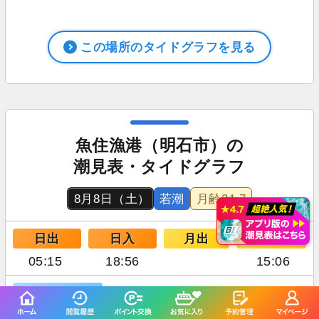
この場所のタイドグラフを見る
魚住漁港（明石市）の
潮見表・タイドグラフ
8月8日（土）
若潮
月齢
24.7
日出
日入
月出
月入
05:15
18:56
15:06
潮時
11:40
20:39
干潮
満潮