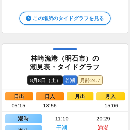
この場所のタイドグラフを見る
林崎漁港（明石市）の
潮見表・タイドグラフ
8月8日（土）
若潮
月齢
24.7
日出
日入
月出
月入
05:15
18:56
15:06
潮時
11:10
20:29
干潮
満潮