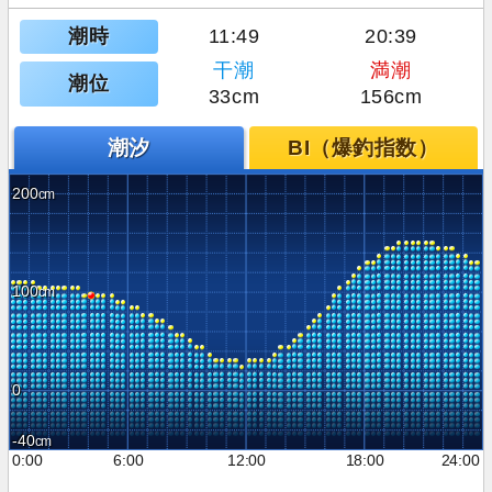
潮時
11:49
20:39
干潮
満潮
潮位
33cm
156cm
潮汐
BI（爆釣指数）
200
100
0
-40
0:00
6:00
12:00
18:00
24:00