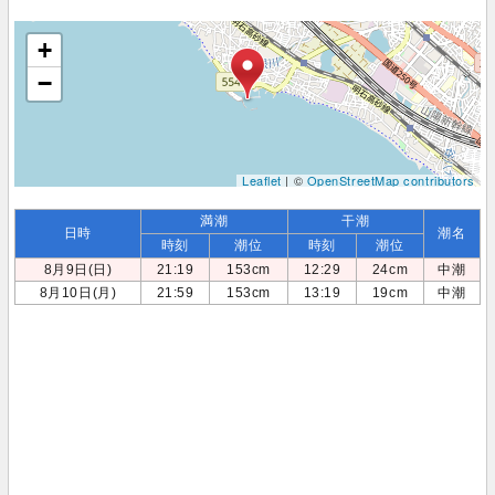
+
−
Leaflet
| ©
OpenStreetMap contributors
満潮
干潮
日時
潮名
時刻
潮位
時刻
潮位
8月9日(日)
21:19
153cm
12:29
24cm
中潮
8月10日(月)
21:59
153cm
13:19
19cm
中潮