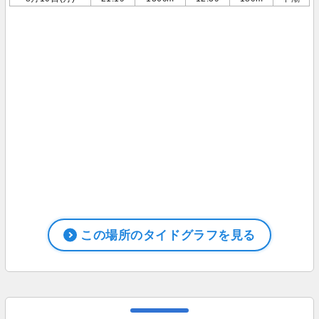
この場所のタイドグラフを見る