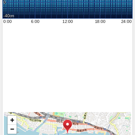
0
-40
0:00
6:00
12:00
18:00
24:00
+
−