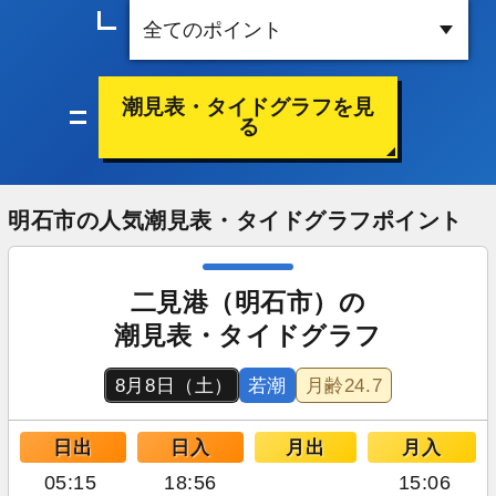
潮見表・タイドグラフを見
る
明石市の人気潮見表・タイドグラフポイント
二見港（明石市）の
潮見表・タイドグラフ
8月8日（土）
若潮
月齢
24.7
日出
日入
月出
月入
05:15
18:56
15:06