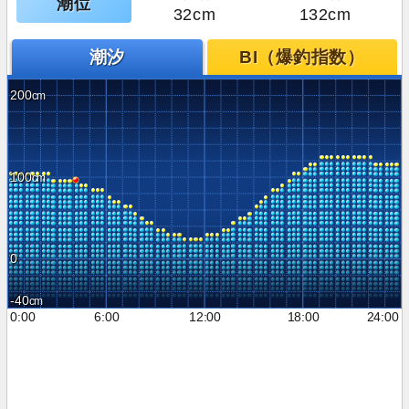
潮位
32cm
132cm
潮汐
BI（爆釣指数）
200
100
0
-40
0:00
6:00
12:00
18:00
24:00