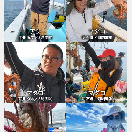
アジ
マダコ
2
3
江井漁港／
時間前
明石港／
時間前
マダコ
マダコ
3
7
荒井漁港／
時間前
明石港／
時間前