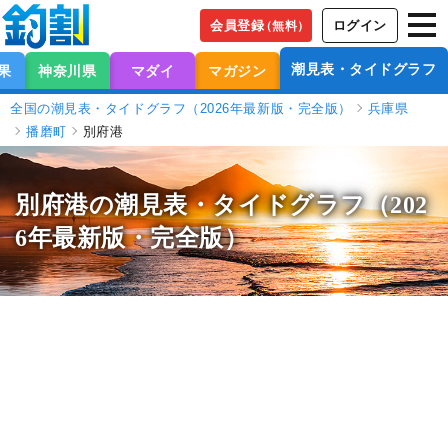
会員登録
ログイン
（無料）
潮見表・タイドグラフ
果
神奈川県
マダイ
マガジン
全国の潮見表・タイドグラフ（2026年最新版・完全版）
兵庫県
播磨町
別府港
別府港の潮見表
・タイドグラフ（202
6年最新版・完全版）