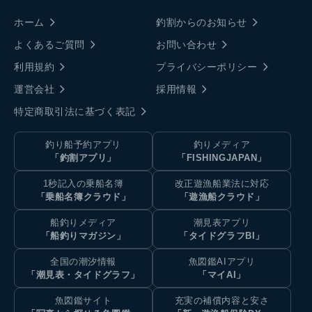
ホーム
釣割からのお知らせ
よくあるご質問
お問い合わせ
利用規約
プライバシーポリシー
運営会社
採用情報
特定商取引法に基づく表記
釣り船予約アプリ
釣りメディア
「釣割アプリ」
「FISHINGJAPAN」
1秒記入の乗船名簿
改正遊漁船業法に対応
「乗船名簿クラウド」
「遊漁船クラウド」
船釣りメディア
潮見表アプリ
「船釣りマガジン」
「タイドグラフBI」
全国の潮汐情報
魚図鑑AIアプリ
「潮見表・タイドグラフ」
「マイAI」
魚図鑑サイト
充実の補償内容と安さ