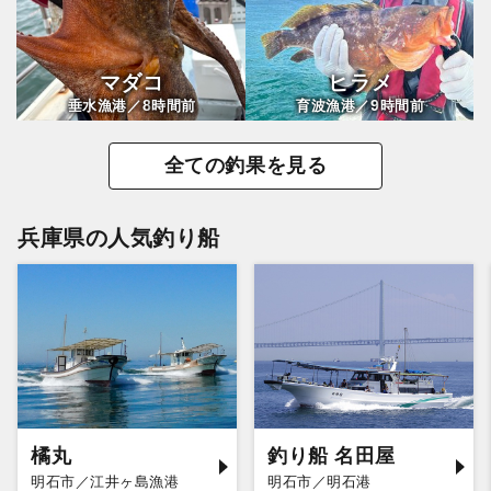
マダコ
ヒラメ
8
9
垂水漁港／
時間前
育波漁港／
時間前
全ての釣果を見る
兵庫県の人気釣り船
橘丸
釣り船 名田屋
明石市／江井ヶ島漁港
明石市／明石港