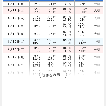
8月10日(月)
22:19
161cm
13:30
7cm
中潮
06:39
106cm
05:09
106cm
8月11日(火)
大潮
22:59
158cm
14:20
7cm
07:40
113cm
04:49
108cm
8月12日(水)
大潮
23:29
152cm
15:10
11cm
04:40
106cm
8月13日(木)
08:40
120cm
大潮
15:59
18cm
04:59
101cm
8月14日(金)
09:39
125cm
大潮
16:39
28cm
00:10
136cm
05:29
93cm
8月15日(土)
中潮
10:29
126cm
17:20
41cm
00:30
129cm
06:00
83cm
8月16日(日)
中潮
11:30
123cm
18:00
57cm
00:59
124cm
06:49
72cm
8月17日(月)
中潮
12:49
117cm
18:59
74cm
01:19
119cm
07:40
61cm
8月18日(火)
中潮
14:59
114cm
19:59
91cm
01:40
113cm
08:39
51cm
8月19日(水)
小潮
17:00
120cm
23:00
103cm
続きを表示