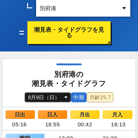
潮見表・タイドグラフを見
る
別府港の
潮見表・タイドグラフ
中潮
月齢
25.7
日出
日入
月出
月入
05:16
18:55
00:42
16:13