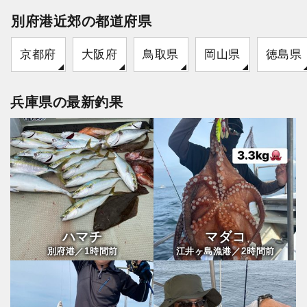
別府港近郊の都道府県
京都府
大阪府
鳥取県
岡山県
徳島県
兵庫県の最新釣果
ハマチ
マダコ
1
2
別府港／
時間前
江井ヶ島漁港／
時間前