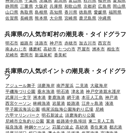
神奈川県
千葉県
茨城県
新潟県
富山県
石川県
福井県
愛知県
静岡県
三重県
大阪府
兵庫県
和歌山県
京都府
広島県
岡山県
山口県
鳥取県
島根県
高知県
香川県
徳島県
愛媛県
福岡県
佐賀県
長崎県
熊本県
大分県
宮崎県
鹿児島県
沖縄県
兵庫県の人気市町村の潮見表・タイドグラフ
明石市
姫路市
淡路市
神戸市
赤穂市
加古川市
西宮市
南あわじ市
播磨町
高砂市
たつの市
芦屋市
洲本市
相生市
尼崎市
豊岡市
新温泉町
香美町
兵庫県の人気ポイントの潮見表・タイドグラ
フ
アジュール舞子
須磨海岸
南芦屋浜
二見港
大蔵海岸
平磯海づり公園
垂水漁港
明石港
津名港
神戸空港親水護岸
武庫川一文字
洲本港
妻鹿漁港
網干港
本荘人工島
神戸港
西宮ケーソン
林崎漁港
岩屋港
姫路港
江井ヶ島港
湊港
甲子園浜海浜公園
鳴尾浜臨海公園海釣り広場
尼崎
六甲マリンパーク
明石新波止
須磨海釣り公園
尼崎市立魚釣り公園
翼港
姫路港中島埠頭
東二見人工島
福良漁港
神鋼ケーソン
苅屋の波止
高砂港
香住東港
都志港
武庫川河口
炬口漁港
灘土生港
浜坂港
仮屋漁港
室津漁港