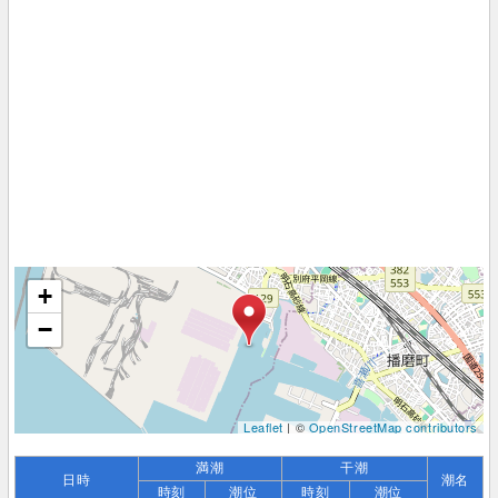
+
−
Leaflet
| ©
OpenStreetMap contributors
満潮
干潮
日時
潮名
時刻
潮位
時刻
潮位