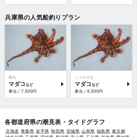
兵庫県の人気船釣りプラン
橘丸
ニコガオ丸
マダコ
マダコ
7,500
8,500
乗合／
円
乗合／
円
各都道府県の潮見表・タイドグラフ
北海道
青森県
岩手県
秋田県
宮城県
山形県
福島県
東京都