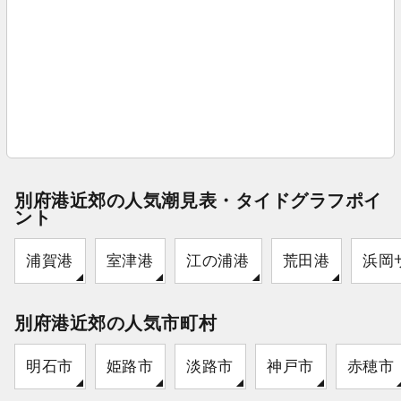
別府港近郊の人気潮見表・タイドグラフポイ
ント
浦賀港
室津港
江の浦港
荒田港
浜岡
別府港近郊の人気市町村
明石市
姫路市
淡路市
神戸市
赤穂市