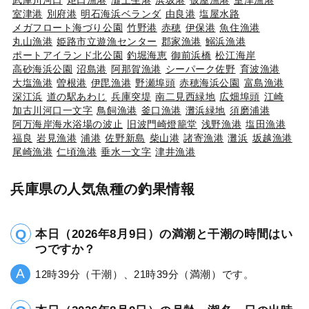
室津港
別府港
明石海浜ベランダ
由良港
塩屋水路
メガフロート海づり公園
竹野港
赤穂
伊保港
魚住漁港
丸山漁港
姫路市立遊漁センター
郡家漁港
鰯浜漁港
ポートアイランド北公園
釣堀海恵
御前浜橋
松江海岸
高砂海浜公園
沼島港
阿那賀漁港
シーパーク佐野
育波漁港
大塩漁港
曽根港
伊毘漁港
野瀬埠頭
赤穂海浜公園
富島漁港
深江浜
道の駅あわじ
兵庫突堤
南二見西緑地
広畑埠頭
江崎
加古川河口一文字
鳥飼漁港
釜口漁港
灘浜緑地
須磨浦港
阿万海岸海水浴場の波止
旧波門崎燈籠堂
浅野漁港
塩田漁港
福良
岩見漁港
浦港
佐野新島
柴山港
諸寄漁港
灘浜
坂越漁港
尾崎漁港
仁頃漁港
垂水一文字
津井漁港
兵庫県の人気魚種の釣果情報
本日（2026年8月9日）の満潮と干潮の時間はい
つですか？
12時39分（干潮）、21時39分（満潮）です。