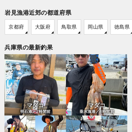
岩見漁港近郊の都道府県
京都府
大阪府
鳥取県
岡山県
徳島県
兵庫県の最新釣果
マダコ
マダコ
2
4
明石港／
時間前
垂水漁港／
時間前