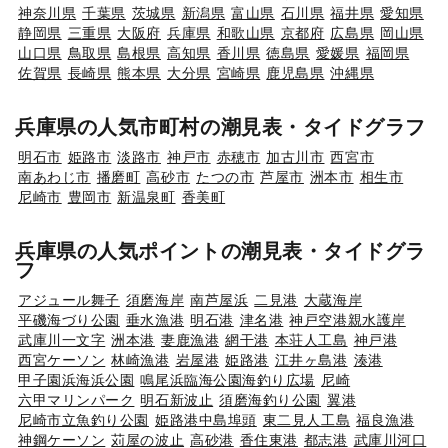
神奈川県
千葉県
茨城県
新潟県
富山県
石川県
福井県
愛知県
静岡県
三重県
大阪府
兵庫県
和歌山県
京都府
広島県
岡山県
山口県
鳥取県
島根県
高知県
香川県
徳島県
愛媛県
福岡県
佐賀県
長崎県
熊本県
大分県
宮崎県
鹿児島県
沖縄県
兵庫県の人気市町村の潮見表・タイドグラフ
明石市
姫路市
淡路市
神戸市
赤穂市
加古川市
西宮市
南あわじ市
播磨町
高砂市
たつの市
芦屋市
洲本市
相生市
尼崎市
豊岡市
新温泉町
香美町
兵庫県の人気ポイントの潮見表・タイドグラ
フ
アジュール舞子
須磨海岸
南芦屋浜
二見港
大蔵海岸
平磯海づり公園
垂水漁港
明石港
津名港
神戸空港親水護岸
武庫川一文字
洲本港
妻鹿漁港
網干港
本荘人工島
神戸港
西宮ケーソン
林崎漁港
岩屋港
姫路港
江井ヶ島港
湊港
甲子園浜海浜公園
鳴尾浜臨海公園海釣り広場
尼崎
六甲マリンパーク
明石新波止
須磨海釣り公園
翼港
尼崎市立魚釣り公園
姫路港中島埠頭
東二見人工島
福良漁港
神鋼ケーソン
苅屋の波止
高砂港
香住東港
都志港
武庫川河口