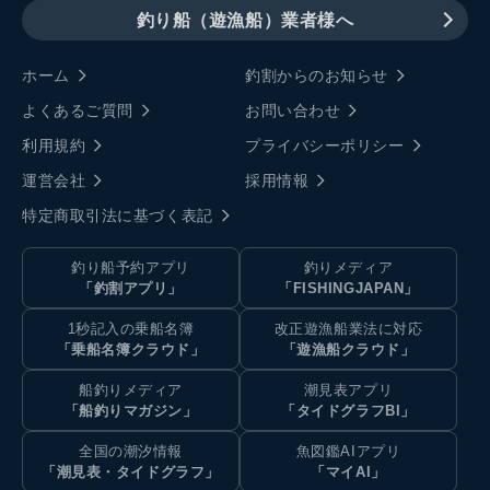
釣り船（遊漁船）業者様へ
ホーム
釣割からのお知らせ
よくあるご質問
お問い合わせ
利用規約
プライバシーポリシー
運営会社
採用情報
特定商取引法に基づく表記
釣り船予約アプリ
釣りメディア
「釣割アプリ」
「FISHINGJAPAN」
1秒記入の乗船名簿
改正遊漁船業法に対応
「乗船名簿クラウド」
「遊漁船クラウド」
船釣りメディア
潮見表アプリ
「船釣りマガジン」
「タイドグラフBI」
全国の潮汐情報
魚図鑑AIアプリ
「潮見表・タイドグラフ」
「マイAI」