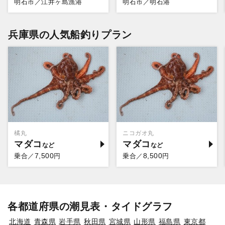
明石市／江井ヶ島漁港
明石市／明石港
兵庫県の人気船釣りプラン
橘丸
ニコガオ丸
マダコ
マダコ
7,500
8,500
乗合／
円
乗合／
円
各都道府県の潮見表・タイドグラフ
北海道
青森県
岩手県
秋田県
宮城県
山形県
福島県
東京都