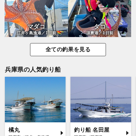
マダコ
タコ
1
1
江井ヶ島漁港／
日前
須磨港／
日前
全ての釣果を見る
兵庫県の人気釣り船
橘丸
釣り船 名田屋