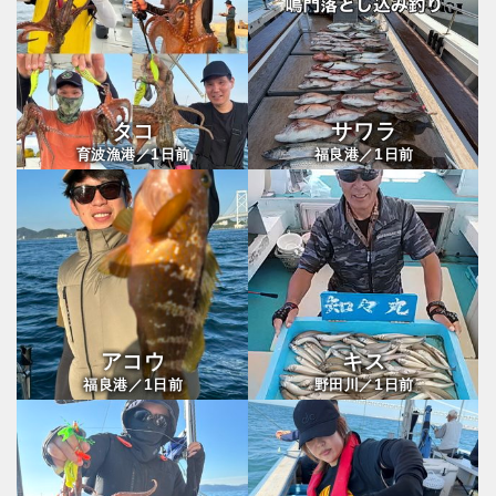
タコ
サワラ
1
1
育波漁港／
日前
福良港／
日前
アコウ
キス
1
1
福良港／
日前
野田川／
日前