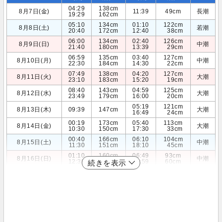
04:29
138cm
8月7日(金)
11:39
49cm
長潮
19:29
162cm
05:10
134cm
01:10
122cm
8月8日(土)
若潮
20:40
172cm
12:40
38cm
06:00
134cm
02:40
126cm
8月9日(日)
中潮
21:40
180cm
13:39
29cm
06:59
135cm
03:40
127cm
8月10日(月)
中潮
22:30
184cm
14:30
22cm
07:49
138cm
04:20
127cm
8月11日(火)
大潮
23:10
183cm
15:20
19cm
08:40
143cm
04:59
125cm
8月12日(水)
大潮
23:49
179cm
16:00
20cm
05:19
121cm
8月13日(木)
09:39
147cm
大潮
16:49
24cm
00:19
173cm
05:40
113cm
8月14日(金)
大潮
10:30
150cm
17:30
33cm
00:40
166cm
06:10
104cm
8月15日(土)
中潮
11:30
151cm
18:10
45cm
01:10
160cm
06:49
93cm
8月16日(日)
中潮
12:30
150cm
18:59
60cm
続きを表示