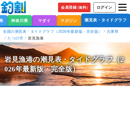
会員登録
ログイン
（無料）
潮見表・タイドグラフ
果
神奈川県
マダイ
マガジン
全国の潮見表・タイドグラフ（2026年最新版・完全版）
兵庫県
たつの市
岩見漁港
岩見漁港の潮見表
・タイドグラフ（2
026年最新版・完全版）