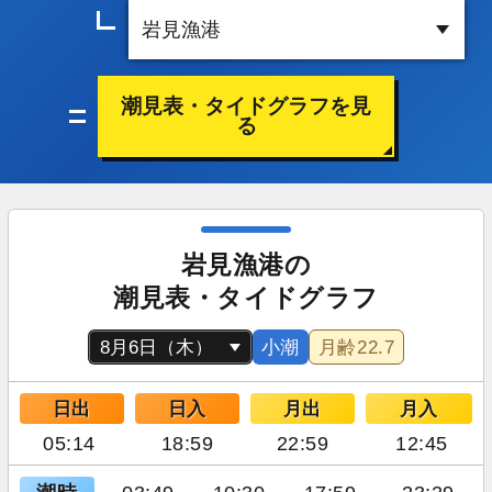
潮見表・タイドグラフを見
る
岩見漁港の
潮見表・タイドグラフ
小潮
月齢
22.7
日出
日入
月出
月入
05:14
18:59
22:59
12:45