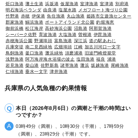
炬口漁港
灘土生港
浜坂港
仮屋漁港
室津漁港
室津港
別府港
明石海浜ベランダ
由良港
塩屋水路
メガフロート海づり公園
竹野港
赤穂
伊保港
魚住漁港
丸山漁港
姫路市立遊漁センター
郡家漁港
鰯浜漁港
ポートアイランド北公園
釣堀海恵
御前浜橋
松江海岸
高砂海浜公園
沼島港
阿那賀漁港
シーパーク佐野
育波漁港
大塩漁港
曽根港
伊毘漁港
赤穂海浜公園
野瀬埠頭
富島漁港
深江浜
道の駅あわじ
兵庫突堤
南二見西緑地
広畑埠頭
江崎
加古川河口一文字
鳥飼漁港
釜口漁港
灘浜緑地
須磨浦港
旧波門崎燈籠堂
浅野漁港
阿万海岸海水浴場の波止
塩田漁港
福良
浦港
岩見漁港
柴山港
佐野新島
諸寄漁港
灘浜
坂越漁港
尾崎漁港
仁頃漁港
垂水一文字
津井漁港
兵庫県の人気魚種の釣果情報
本日（2026年8月6日）の満潮と干潮の時間はい
つですか？
03時49分（満潮）、10時30分（干潮）、17時59分
（満潮）、23時29分（干潮）です。