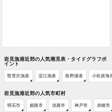
岩見漁港近郊の人気潮見表・タイドグラフポ
イント
堅苔沢漁港
淀江漁港
島野浦港
小松原海
岩見漁港近郊の人気市町村
明石市
姫路市
淡路市
神戸市
赤穂市