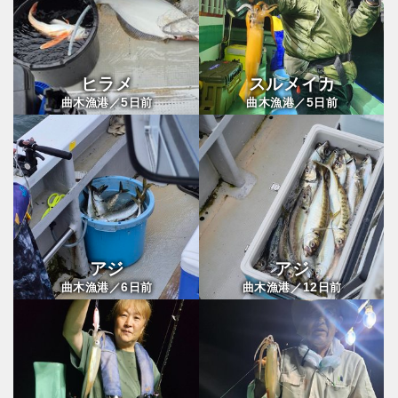
ヒラメ
スルメイカ
5
5
曲木漁港／
日前
曲木漁港／
日前
アジ
アジ
6
12
曲木漁港／
日前
曲木漁港／
日前