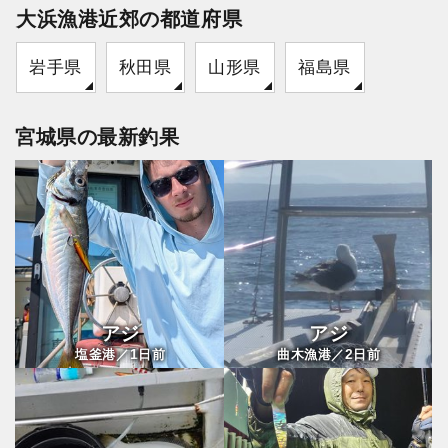
大浜漁港近郊の都道府県
岩手県
秋田県
山形県
福島県
宮城県の最新釣果
アジ
アジ
1
2
塩釜港／
日前
曲木漁港／
日前