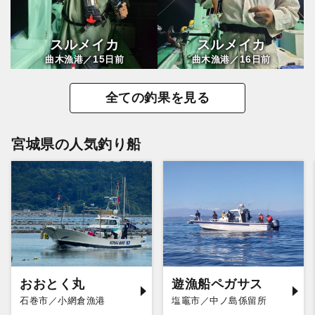
スルメイカ
スルメイカ
15
16
曲木漁港／
日前
曲木漁港／
日前
全ての釣果を見る
宮城県の人気釣り船
おおとく丸
遊漁船ペガサス
石巻市／小網倉漁港
塩竈市／中ノ島係留所