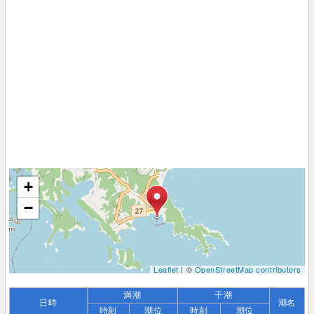
+
−
Leaflet
| ©
OpenStreetMap contributors
満潮
干潮
日時
潮名
時刻
潮位
時刻
潮位