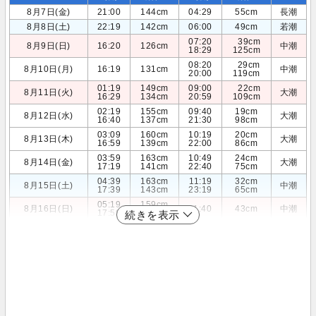
8月7日(金)
21:00
144cm
04:29
55cm
長潮
8月8日(土)
22:19
142cm
06:00
49cm
若潮
07:20
39cm
8月9日(日)
16:20
126cm
中潮
18:29
125cm
08:20
29cm
8月10日(月)
16:19
131cm
中潮
20:00
119cm
01:19
149cm
09:00
22cm
8月11日(火)
大潮
16:29
134cm
20:59
109cm
02:19
155cm
09:40
19cm
8月12日(水)
大潮
16:40
137cm
21:30
98cm
03:09
160cm
10:19
20cm
8月13日(木)
大潮
16:59
139cm
22:00
86cm
03:59
163cm
10:49
24cm
8月14日(金)
大潮
17:19
141cm
22:40
75cm
04:39
163cm
11:19
32cm
8月15日(土)
中潮
17:39
143cm
23:19
65cm
05:19
159cm
8月16日(日)
11:40
43cm
中潮
17:59
146cm
続きを表示