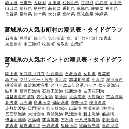
静岡県
三重県
大阪府
兵庫県
和歌山県
京都府
広島県
岡山県
山口県
鳥取県
島根県
高知県
香川県
徳島県
愛媛県
福岡県
佐賀県
長崎県
熊本県
大分県
宮崎県
鹿児島県
沖縄県
宮城県の人気市町村の潮見表・タイドグラフ
石巻市
亘理町
仙台市
気仙沼市
女川町
七ヶ浜町
塩竈市
東松島市
南三陸町
松島町
名取市
山元町
宮城県の人気ポイントの潮見表・タイドグラ
フ
閖上港
阿武隈川河口
仙台漁港
石巻漁港
女川港
野蒜湾
鳥の海
マリンゲート塩釜
荒浜港
志津川漁港
小浜港
深沼海岸
磯浜漁港
白浜海水浴場
スリーエム仙台港パーク
松ヶ浜漁港
鮎川港
菖蒲田漁港
石巻工業港
雄勝漁港
吉田花渕港
塩釜港魚市場前
気仙沼港
籬漁港
大浜漁港
大島瀬戸
荒浜海岸
渡波港
万石浦
唐桑漁港
磯崎漁港
寄磯漁港
桃浦漁港
赤灯防波堤
日門漁港
代ヶ崎漁港
出島港
室浜漁港
佐須港
長面新漁港
大指漁港
月浦漁港
尾浦漁港
新山漁港
船越湾
伊里前漁港
石浜崎
荻浜漁港
万石橋
十八成浜漁港
名振漁港
要害港
福貴浦魚港
松岩漁港
狐崎漁港
御崎観光港
東名漁港