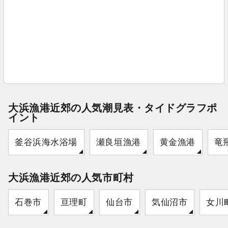
大浜漁港近郊の人気潮見表・タイドグラフポ
イント
釜谷浜海水浴場
瀬良垣漁港
黄金漁港
竜
大浜漁港近郊の人気市町村
石巻市
亘理町
仙台市
気仙沼市
女川