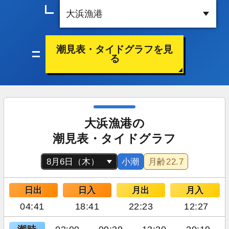
潮見表・タイドグラフを見
る
大浜漁港の
潮見表・タイドグラフ
小潮
月齢
22.7
日出
日入
月出
月入
04:41
18:41
22:23
12:27