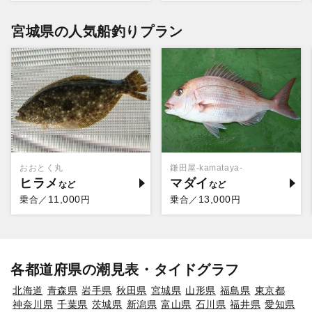
宮城県の人気船釣りプラン
おおとく丸
鎌田屋-kamataya-
ヒラメ
マダイ
11,000
13,000
乗合／
円
乗合／
円
各都道府県の潮見表・タイドグラフ
北海道
青森県
岩手県
秋田県
宮城県
山形県
福島県
東京都
神奈川県
千葉県
茨城県
新潟県
富山県
石川県
福井県
愛知県