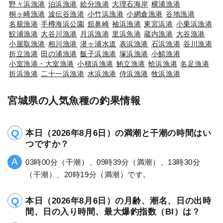
野々浜漁港
泊浜漁港
給分漁港
大理石海岸
横浦漁港
桐ヶ崎漁港
波伝谷漁港
小竹浜漁港
小網倉漁港
谷地漁港
名籠漁港
手樽海浜公園
舘鼻崎
袖浜漁港
東宮浜港
小乗浜漁港
鮫浦漁港
大谷川漁港
月浜漁港
里浜魚港
蔵内漁港
大谷漁港
小屋取漁港
相川漁港
潜ヶ浦水道
表浜漁港
石浜漁港
谷川漁港
折立漁港
田の浦漁港
飯子浜漁港
塚浜漁港
小鯖漁港
小室漁港・大室漁港
小積浜漁港
鮪立漁港
蛤浜漁港
名足漁港
折浜漁港
二十一浜漁港
水浜漁港
侍浜漁港
牧浜漁港
宮城県の人気魚種の釣果情報
本日（2026年8月6日）の満潮と干潮の時間はい
つですか？
03時00分（干潮）、09時39分（満潮）、13時30分
（干潮）、20時19分（満潮）です。
本日（2026年8月6日）の月齢、潮名、日の出時
間、日の入り時間、最大爆釣指数（BI）は？