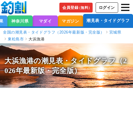
会員登録
ログイン
（無料）
潮見表・タイドグラフ
果
神奈川県
マダイ
マガジン
全国の潮見表・タイドグラフ（2026年最新版・完全版）
宮城県
東松島市
大浜漁港
大浜漁港の潮見表
・タイドグラフ（2
026年最新版・完全版）