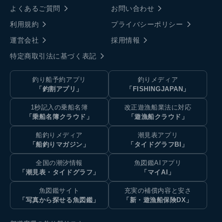
よくあるご質問
お問い合わせ
利用規約
プライバシーポリシー
運営会社
採用情報
特定商取引法に基づく表記
釣り船予約アプリ
釣りメディア
「釣割アプリ」
「FISHINGJAPAN」
1秒記入の乗船名簿
改正遊漁船業法に対応
「乗船名簿クラウド」
「遊漁船クラウド」
船釣りメディア
潮見表アプリ
「船釣りマガジン」
「タイドグラフBI」
全国の潮汐情報
魚図鑑AIアプリ
「潮見表・タイドグラフ」
「マイAI」
魚図鑑サイト
充実の補償内容と安さ
「写真から探せる魚図鑑」
「新・遊漁船保険DX」