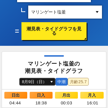
潮見表・タイドグラフを見
る
マリンゲート塩釜の
潮見表・タイドグラフ
中潮
月齢
25.7
日出
日入
月出
月入
04:44
18:38
00:03
16:01