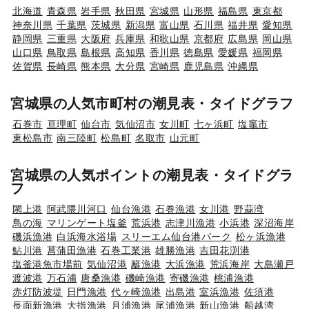
北海道
青森県
岩手県
秋田県
宮城県
山形県
福島県
東京都
神奈川県
千葉県
茨城県
新潟県
富山県
石川県
福井県
愛知県
静岡県
三重県
大阪府
兵庫県
和歌山県
京都府
広島県
岡山県
山口県
鳥取県
島根県
高知県
香川県
徳島県
愛媛県
福岡県
佐賀県
長崎県
熊本県
大分県
宮崎県
鹿児島県
沖縄県
宮城県の人気市町村の潮見表・タイドグラフ
石巻市
亘理町
仙台市
気仙沼市
女川町
七ヶ浜町
塩竈市
東松島市
南三陸町
松島町
名取市
山元町
宮城県の人気ポイントの潮見表・タイドグラ
フ
閖上港
阿武隈川河口
仙台漁港
石巻漁港
女川港
野蒜湾
鳥の海
マリンゲート塩釜
荒浜港
志津川漁港
小浜港
深沼海岸
磯浜漁港
白浜海水浴場
スリーエム仙台港パーク
松ヶ浜漁港
鮎川港
菖蒲田漁港
石巻工業港
雄勝漁港
吉田花渕港
塩釜港魚市場前
気仙沼港
籬漁港
大浜漁港
荒浜海岸
大島瀬戸
渡波港
万石浦
唐桑漁港
磯崎漁港
寄磯漁港
桃浦漁港
赤灯防波堤
日門漁港
代ヶ崎漁港
出島港
室浜漁港
佐須港
長面新漁港
大指漁港
月浦漁港
尾浦漁港
新山漁港
船越湾