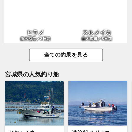
ヒラメ
スルメイカ
8
8
曲木漁港／
日前
曲木漁港／
日前
全ての釣果を見る
宮城県の人気釣り船