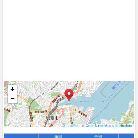
+
−
Leaflet
| ©
OpenStreetMap contributors
満潮
干潮