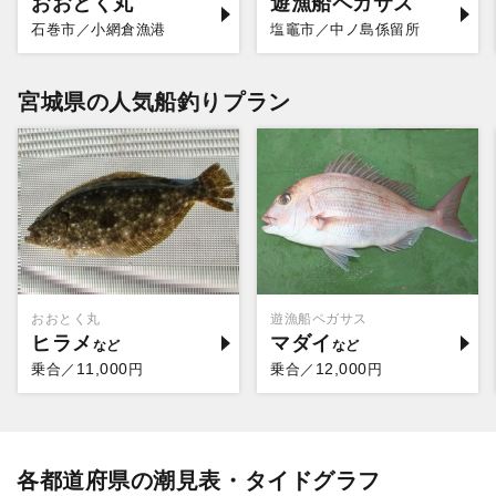
おおとく丸
遊漁船ペガサス
石巻市／小網倉漁港
塩竈市／中ノ島係留所
宮城県の人気船釣りプラン
おおとく丸
遊漁船ペガサス
ヒラメ
マダイ
11,000
12,000
乗合／
円
乗合／
円
各都道府県の潮見表・タイドグラフ