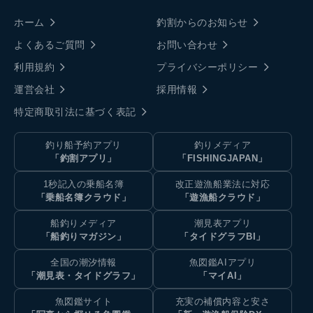
ホーム
釣割からのお知らせ
よくあるご質問
お問い合わせ
利用規約
プライバシーポリシー
運営会社
採用情報
特定商取引法に基づく表記
釣り船予約アプリ
釣りメディア
「釣割アプリ」
「FISHINGJAPAN」
1秒記入の乗船名簿
改正遊漁船業法に対応
「乗船名簿クラウド」
「遊漁船クラウド」
船釣りメディア
潮見表アプリ
「船釣りマガジン」
「タイドグラフBI」
全国の潮汐情報
魚図鑑AIアプリ
「潮見表・タイドグラフ」
「マイAI」
魚図鑑サイト
充実の補償内容と安さ