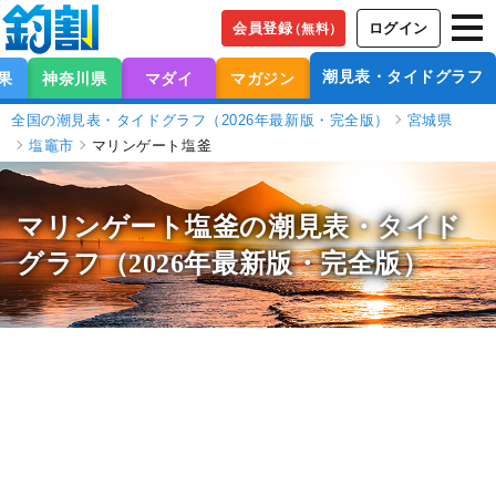
会員登録
ログイン
（無料）
潮見表・タイドグラフ
果
神奈川県
マダイ
マガジン
全国の潮見表・タイドグラフ（2026年最新版・完全版）
宮城県
塩竈市
マリンゲート塩釜
マリンゲート塩釜の潮見表
・タイド
グラフ（2026年最新版・完全版）