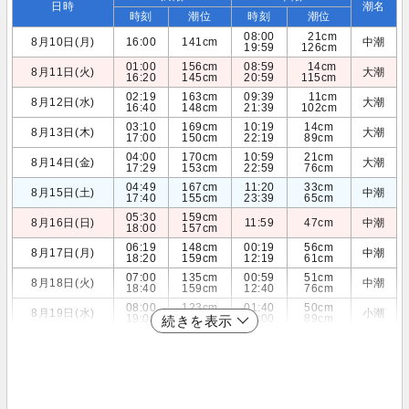
日時
潮名
時刻
潮位
時刻
潮位
08:00
21cm
8月10日(月)
16:00
141cm
中潮
19:59
126cm
01:00
156cm
08:59
14cm
8月11日(火)
大潮
16:20
145cm
20:59
115cm
02:19
163cm
09:39
11cm
8月12日(水)
大潮
16:40
148cm
21:39
102cm
03:10
169cm
10:19
14cm
8月13日(木)
大潮
17:00
150cm
22:19
89cm
04:00
170cm
10:59
21cm
8月14日(金)
大潮
17:29
153cm
22:59
76cm
04:49
167cm
11:20
33cm
8月15日(土)
中潮
17:40
155cm
23:39
65cm
05:30
159cm
8月16日(日)
11:59
47cm
中潮
18:00
157cm
06:19
148cm
00:19
56cm
8月17日(月)
中潮
18:20
159cm
12:19
61cm
07:00
135cm
00:59
51cm
8月18日(火)
中潮
18:40
159cm
12:40
76cm
08:00
123cm
01:40
50cm
8月19日(水)
小潮
19:00
157cm
13:00
89cm
続きを表示