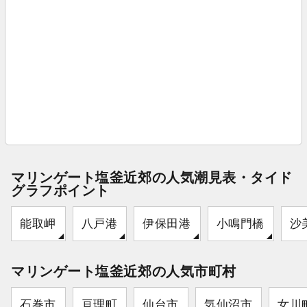
マリンゲート塩釜近郊の人気潮見表・タイド
グラフポイント
能取岬
八戸港
伊保田港
小鳴門橋
沙
マリンゲート塩釜近郊の人気市町村
石巻市
亘理町
仙台市
気仙沼市
女川