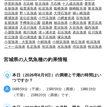
伊里前漁港
石浜崎
荻浜漁港
万石橋
十八成浜漁港
要害港
名振漁港
福貴浦魚港
松岩漁港
狐崎漁港
御崎観光港
東名漁港
泊浜漁港
野々浜漁港
給分漁港
大理石海岸
桐ヶ崎漁港
横浦漁港
波伝谷漁港
小竹浜漁港
小網倉漁港
谷地漁港
名籠漁港
手樽海浜公園
舘鼻崎
袖浜漁港
小乗浜漁港
東宮浜港
鮫浦漁港
大谷川漁港
月浜漁港
里浜魚港
大谷漁港
蔵内漁港
小屋取漁港
相川漁港
潜ヶ浦水道
石浜漁港
表浜漁港
谷川漁港
折立漁港
田の浦漁港
飯子浜漁港
塚浜漁港
小室漁港・大室漁港
小鯖漁港
小積浜漁港
鮪立漁港
蛤浜漁港
二十一浜漁港
名足漁港
折浜漁港
水浜漁港
侍浜漁港
牧浜漁港
宮城県の人気魚種の釣果情報
本日（2026年8月9日）の満潮と干潮の時間はい
つですか？
06時59分（干潮）、15時59分（満潮）、18時19分
（干潮）、23時20分（満潮）です。