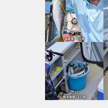
アジ
1
塩釜港／
日前
アジ
6
曲木漁港／
日前