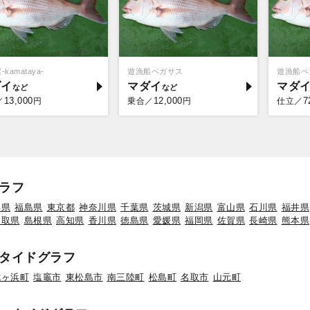
kamataya-
遊漁船ペガサス
遊漁船ペ
ダイ
マダイ
マダ
13,000
12,000
7
／
円
乗合／
円
仕立／
ラフ
形県
福島県
東京都
神奈川県
千葉県
茨城県
新潟県
富山県
石川県
福井県
鳥取県
島根県
高知県
香川県
徳島県
愛媛県
福岡県
佐賀県
長崎県
熊本県
タイドグラフ
七ヶ浜町
塩竈市
東松島市
南三陸町
松島町
名取市
山元町