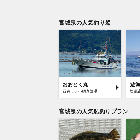
宮城県の人気釣り船
おおとく丸
遊
石巻市／小網倉漁港
塩竈
宮城県の人気船釣りプラン