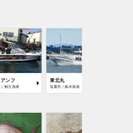
イアンフ
東北丸
Ocean 
市／鮪立漁港
塩竈市／曲木漁港
気仙沼市／