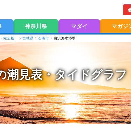
果
神奈川県
マダイ
マガジ
版・完全版）
宮城県
石巻市
白浜海水浴場
の潮見表
・タイドグラフ（