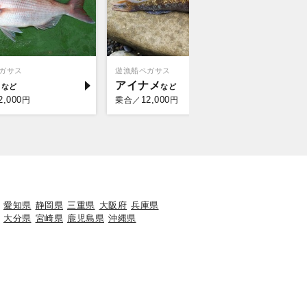
ガサス
遊漁船ペガサス
トライアン
イ
アイナメ
アイナ
2,000
12,000
10,
円
乗合／
円
乗合／
愛知県
静岡県
三重県
大阪府
兵庫県
大分県
宮崎県
鹿児島県
沖縄県