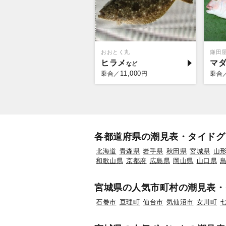
おおとく丸
鎌田屋-
ヒラメ
マ
11,000
乗合／
円
乗合
各都道府県の潮見表・タイドグ
北海道
青森県
岩手県
秋田県
宮城県
山
和歌山県
京都府
広島県
岡山県
山口県
宮城県の人気市町村の潮見表・
石巻市
亘理町
仙台市
気仙沼市
女川町