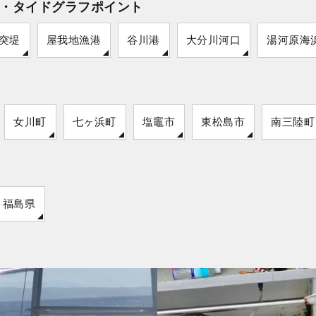
・タイドグラフポイント
突堤
屋我地漁港
谷川港
大分川河口
湯河原海
女川町
七ヶ浜町
塩竈市
東松島市
南三陸町
福島県