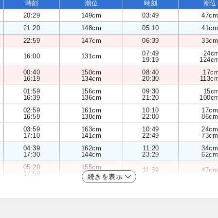
時刻
潮位
時刻
潮位
20:29
149cm
03:49
47cm
21:20
148cm
05:10
41cm
22:59
147cm
06:39
33cm
07:49
24c
16:00
131cm
19:19
124c
00:40
150cm
08:40
17c
16:19
134cm
20:30
113c
01:59
156cm
09:30
15c
16:39
136cm
21:20
100c
02:59
161cm
10:10
17cm
16:59
138cm
22:00
86cm
03:59
163cm
10:49
24cm
17:10
141cm
22:49
73cm
04:39
162cm
11:20
34cm
17:30
144cm
23:29
62cm
05:20
155cm
11:59
47cm
17:59
147cm
続きを表示