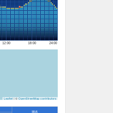
12:00
18:00
24:00
Leaflet
| ©
OpenStreetMap contributors
潮名