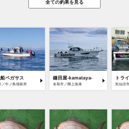
全ての釣果を見る
漁船ペガサス
鎌田屋-kamataya-
トラ
市／中ノ島係留所
名取市／閖上漁港
気仙沼