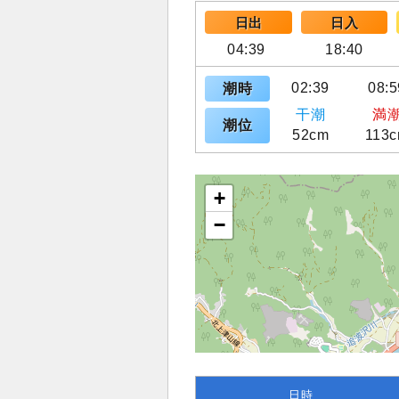
日出
日入
04:39
18:40
02:39
08:5
潮時
干潮
満
潮位
52cm
113
+
−
日時