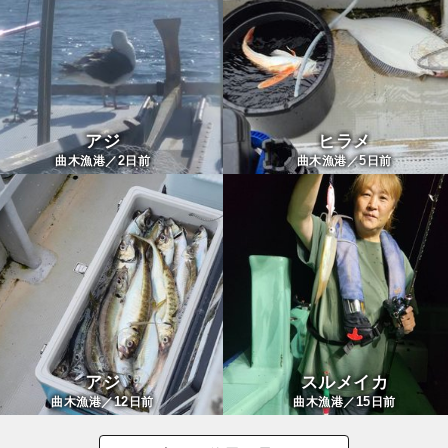
アジ
ヒラメ
2
5
曲木漁港／
日前
曲木漁港／
日前
アジ
スルメイカ
12
15
曲木漁港／
日前
曲木漁港／
日前