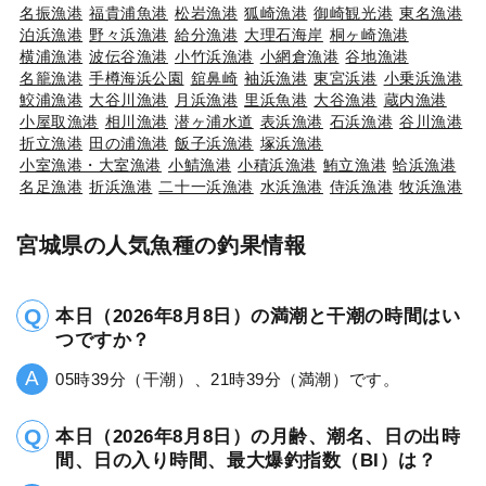
名振漁港
福貴浦魚港
松岩漁港
狐崎漁港
御崎観光港
東名漁港
泊浜漁港
野々浜漁港
給分漁港
大理石海岸
桐ヶ崎漁港
横浦漁港
波伝谷漁港
小竹浜漁港
小網倉漁港
谷地漁港
名籠漁港
手樽海浜公園
舘鼻崎
袖浜漁港
東宮浜港
小乗浜漁港
鮫浦漁港
大谷川漁港
月浜漁港
里浜魚港
大谷漁港
蔵内漁港
小屋取漁港
相川漁港
潜ヶ浦水道
表浜漁港
石浜漁港
谷川漁港
折立漁港
田の浦漁港
飯子浜漁港
塚浜漁港
小室漁港・大室漁港
小鯖漁港
小積浜漁港
鮪立漁港
蛤浜漁港
名足漁港
折浜漁港
二十一浜漁港
水浜漁港
侍浜漁港
牧浜漁港
宮城県の人気魚種の釣果情報
本日（2026年8月8日）の満潮と干潮の時間はい
つですか？
05時39分（干潮）、21時39分（満潮）です。
本日（2026年8月8日）の月齢、潮名、日の出時
間、日の入り時間、最大爆釣指数（BI）は？