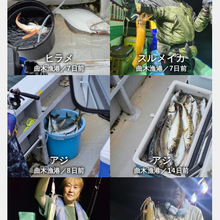
ヒラメ
スルメイカ
7
7
曲木漁港／
日前
曲木漁港／
日前
アジ
アジ
8
14
曲木漁港／
日前
曲木漁港／
日前