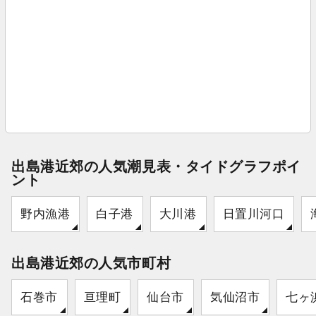
出島港近郊の人気潮見表・タイドグラフポイ
ント
野内漁港
白子港
大川港
日置川河口
出島港近郊の人気市町村
石巻市
亘理町
仙台市
気仙沼市
七ヶ