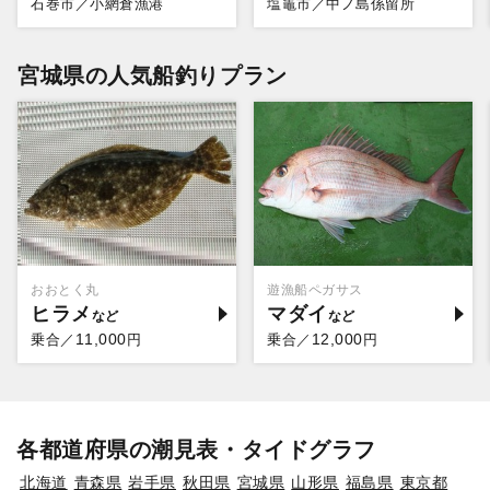
石巻市／小網倉漁港
塩竈市／中ノ島係留所
宮城県の人気船釣りプラン
おおとく丸
遊漁船ペガサス
ヒラメ
マダイ
11,000
12,000
乗合／
円
乗合／
円
各都道府県の潮見表・タイドグラフ
北海道
青森県
岩手県
秋田県
宮城県
山形県
福島県
東京都