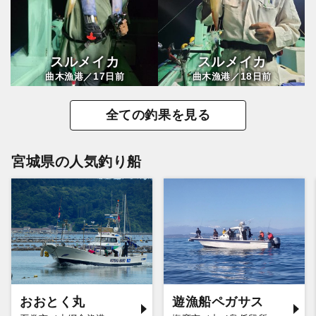
スルメイカ
スルメイカ
17
18
曲木漁港／
日前
曲木漁港／
日前
全ての釣果を見る
宮城県の人気釣り船
おおとく丸
遊漁船ペガサス