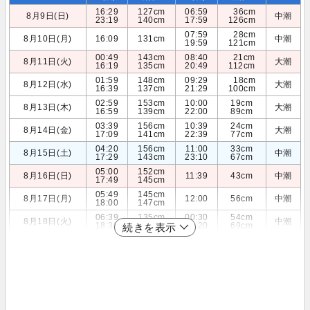
16:29
127cm
06:59
36cm
8月9日(日)
中潮
23:19
140cm
17:59
126cm
07:59
28cm
8月10日(月)
16:09
131cm
中潮
19:59
121cm
00:49
143cm
08:40
21cm
8月11日(火)
大潮
16:19
135cm
20:49
112cm
01:59
148cm
09:29
18cm
8月12日(水)
大潮
16:39
137cm
21:29
100cm
02:59
153cm
10:00
19cm
8月13日(木)
大潮
16:59
139cm
22:00
89cm
03:39
156cm
10:39
24cm
8月14日(金)
大潮
17:09
141cm
22:39
77cm
04:20
156cm
11:00
33cm
8月15日(土)
中潮
17:29
143cm
23:10
67cm
05:00
152cm
8月16日(日)
11:39
43cm
中潮
17:49
145cm
05:49
145cm
8月17日(月)
12:00
56cm
中潮
18:00
147cm
06:39
135cm
00:30
54cm
8月18日(火)
中潮
18:30
148cm
12:20
69cm
続きを表示