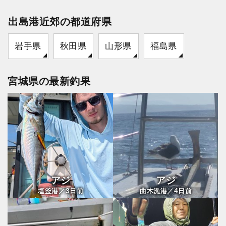
出島港近郊の都道府県
岩手県
秋田県
山形県
福島県
宮城県の最新釣果
アジ
アジ
3
4
塩釜港／
日前
曲木漁港／
日前