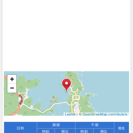
+
−
Leaflet
| ©
OpenStreetMap contributors
満潮
干潮
日時
潮名
時刻
潮位
時刻
潮位