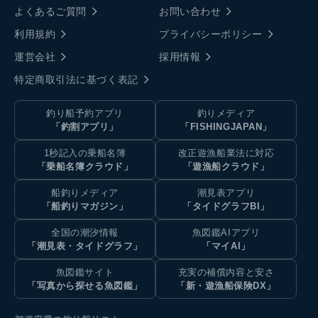
よくあるご質問
お問い合わせ
利用規約
プライバシーポリシー
運営会社
採用情報
特定商取引法に基づく表記
釣り船予約アプリ
釣りメディア
「釣割アプリ」
「FISHINGJAPAN」
1秒記入の乗船名簿
改正遊漁船業法に対応
「乗船名簿クラウド」
「遊漁船クラウド」
船釣りメディア
潮見表アプリ
「船釣りマガジン」
「タイドグラフBI」
全国の潮汐情報
魚図鑑AIアプリ
「潮見表・タイドグラフ」
「マイAI」
魚図鑑サイト
充実の補償内容と安さ
「写真から探せる魚図鑑」
「新・遊漁船保険DX」