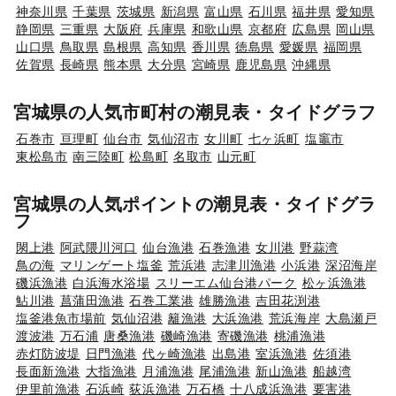
神奈川県
千葉県
茨城県
新潟県
富山県
石川県
福井県
愛知県
静岡県
三重県
大阪府
兵庫県
和歌山県
京都府
広島県
岡山県
山口県
鳥取県
島根県
高知県
香川県
徳島県
愛媛県
福岡県
佐賀県
長崎県
熊本県
大分県
宮崎県
鹿児島県
沖縄県
宮城県の人気市町村の潮見表・タイドグラフ
石巻市
亘理町
仙台市
気仙沼市
女川町
七ヶ浜町
塩竈市
東松島市
南三陸町
松島町
名取市
山元町
宮城県の人気ポイントの潮見表・タイドグラ
フ
閖上港
阿武隈川河口
仙台漁港
石巻漁港
女川港
野蒜湾
鳥の海
マリンゲート塩釜
荒浜港
志津川漁港
小浜港
深沼海岸
磯浜漁港
白浜海水浴場
スリーエム仙台港パーク
松ヶ浜漁港
鮎川港
菖蒲田漁港
石巻工業港
雄勝漁港
吉田花渕港
塩釜港魚市場前
気仙沼港
籬漁港
大浜漁港
荒浜海岸
大島瀬戸
渡波港
万石浦
唐桑漁港
磯崎漁港
寄磯漁港
桃浦漁港
赤灯防波堤
日門漁港
代ヶ崎漁港
出島港
室浜漁港
佐須港
長面新漁港
大指漁港
月浦漁港
尾浦漁港
新山漁港
船越湾
伊里前漁港
石浜崎
荻浜漁港
万石橋
十八成浜漁港
要害港