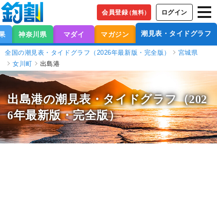
会員登録
ログイン
（無料）
潮見表・タイドグラフ
果
神奈川県
マダイ
マガジン
全国の潮見表・タイドグラフ（2026年最新版・完全版）
宮城県
女川町
出島港
出島港の潮見表
・タイドグラフ（202
6年最新版・完全版）