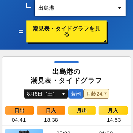
潮見表・タイドグラフを見
る
出島港の
潮見表・タイドグラフ
若潮
月齢
24.7
日出
日入
月出
月入
04:41
18:38
14:53