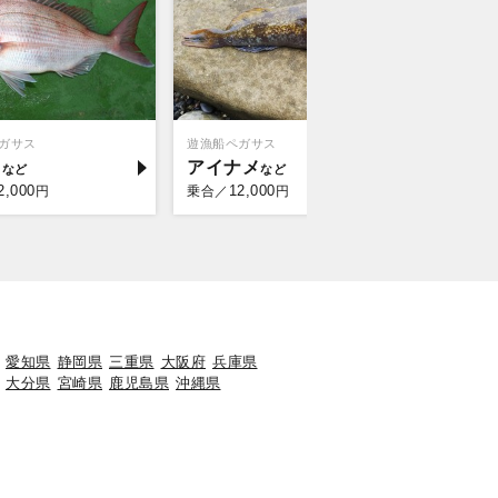
ガサス
遊漁船ペガサス
トライアン
イ
アイナメ
アイナ
2,000
12,000
10,
円
乗合／
円
乗合／
愛知県
静岡県
三重県
大阪府
兵庫県
大分県
宮崎県
鹿児島県
沖縄県