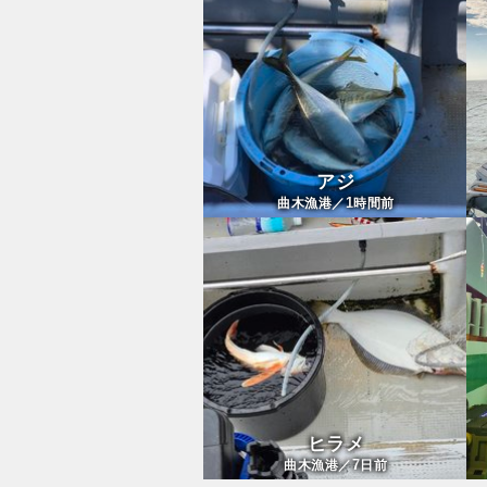
アジ
1
曲木漁港／
時間前
ヒラメ
7
曲木漁港／
日前