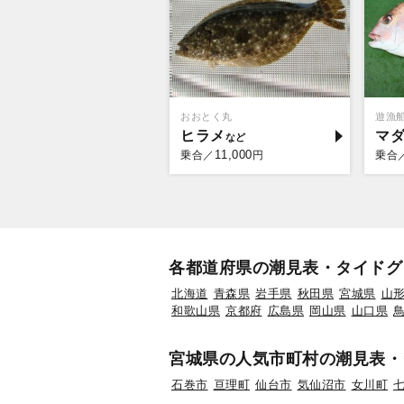
おおとく丸
遊漁
ヒラメ
マ
11,000
乗合／
円
乗合
各都道府県の潮見表・タイドグ
北海道
青森県
岩手県
秋田県
宮城県
山
和歌山県
京都府
広島県
岡山県
山口県
宮城県の人気市町村の潮見表・
石巻市
亘理町
仙台市
気仙沼市
女川町