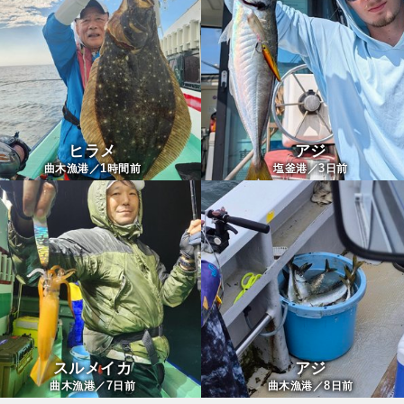
ヒラメ
アジ
1
3
曲木漁港／
時間前
塩釜港／
日前
スルメイカ
アジ
7
8
曲木漁港／
日前
曲木漁港／
日前