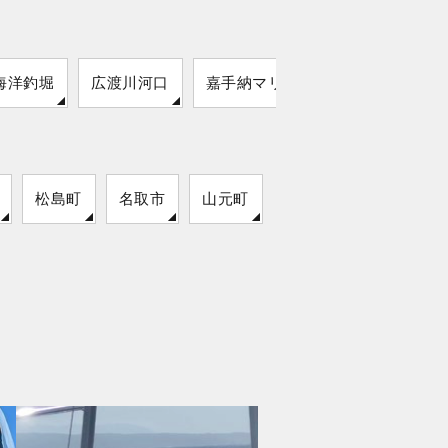
海洋釣堀
広渡川河口
嘉手納マリーナ
貰人漁港
松島町
名取市
山元町