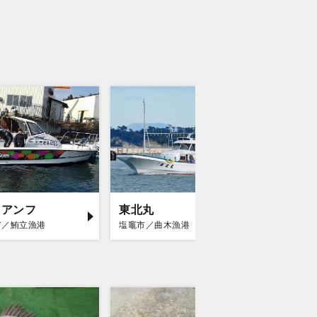
イアンフ
東北丸
Ocean 
市／鮪立漁港
塩竈市／曲木漁港
気仙沼市／