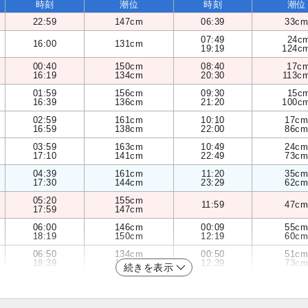
時刻
潮位
時刻
潮位
22:59
147cm
06:39
33cm
07:49
24c
16:00
131cm
19:19
124c
00:40
150cm
08:40
17c
16:19
134cm
20:30
113c
01:59
156cm
09:30
15c
16:39
136cm
21:20
100c
02:59
161cm
10:10
17cm
16:59
138cm
22:00
86cm
03:59
163cm
10:49
24cm
17:10
141cm
22:49
73cm
04:39
161cm
11:20
35cm
17:30
144cm
23:29
62cm
05:20
155cm
11:59
47cm
17:59
147cm
06:00
146cm
00:09
55cm
18:19
150cm
12:19
60cm
06:50
134cm
00:50
51cm
18:39
152cm
12:39
73cm
続きを表示