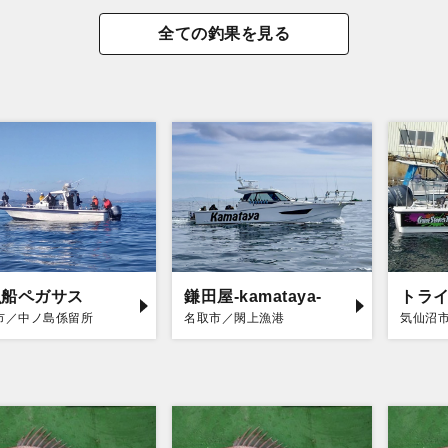
全ての釣果を見る
漁船ペガサス
鎌田屋-kamataya-
トラ
市／中ノ島係留所
名取市／閖上漁港
気仙沼