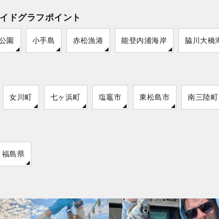
イドグラフポイント
公園
小手島
赤松漁港
能登内浦海岸
脇川大橋
女川町
七ヶ浜町
塩竈市
東松島市
南三陸町
福島県