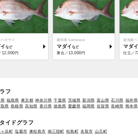
船ペガサス
鎌田屋-kamataya-
遊漁船ペ
ダイ
マダイ
マダ
12,000
13,000
7
／
円
乗合／
円
仕立／
ラフ
形県
福島県
東京都
神奈川県
千葉県
茨城県
新潟県
富山県
石川県
福井県
鳥取県
島根県
高知県
香川県
徳島県
愛媛県
福岡県
佐賀県
長崎県
熊本県
タイドグラフ
七ヶ浜町
塩竈市
東松島市
南三陸町
松島町
名取市
山元町