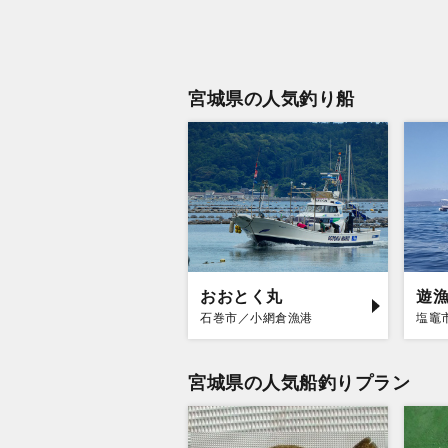
宮城県の人気釣り船
おおとく丸
遊
石巻市／小網倉漁港
塩竈
宮城県の人気船釣りプラン