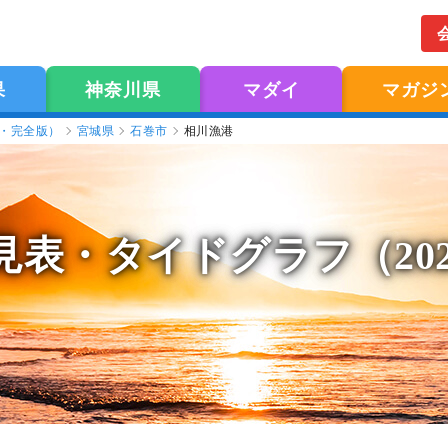
果
神奈川県
マダイ
マガジ
版・完全版）
宮城県
石巻市
相川漁港
見表
・タイドグラフ（20