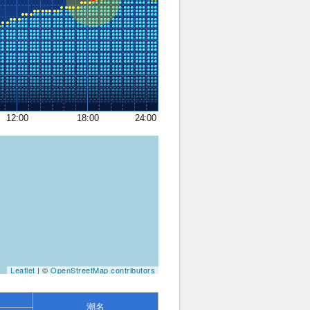
12:00
18:00
24:00
Leaflet
| ©
OpenStreetMap contributors
潮名