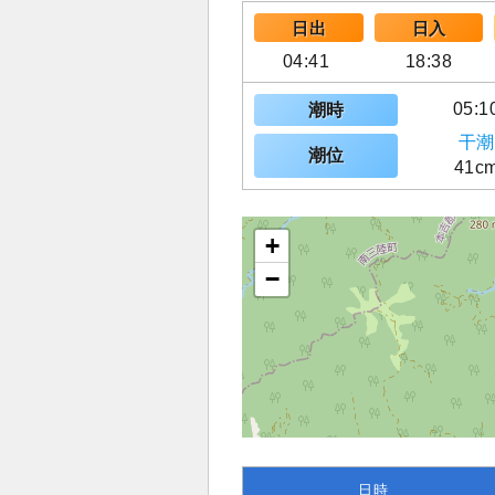
日出
日入
04:41
18:38
05:1
潮時
干潮
潮位
41c
+
−
日時