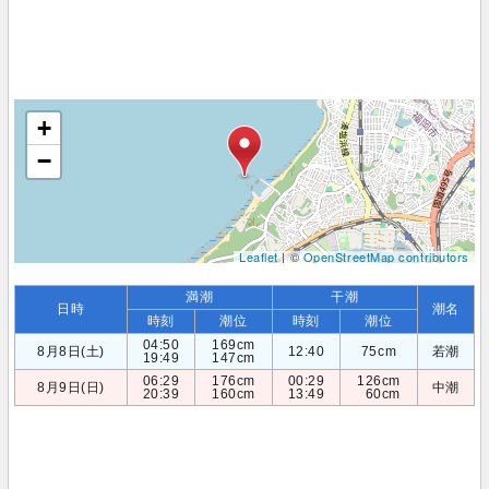
+
−
Leaflet
| ©
OpenStreetMap contributors
満潮
干潮
日時
潮名
時刻
潮位
時刻
潮位
04:50
169cm
8月8日(土)
12:40
75cm
若潮
19:49
147cm
06:29
176cm
00:29
126cm
8月9日(日)
中潮
20:39
160cm
13:49
60cm