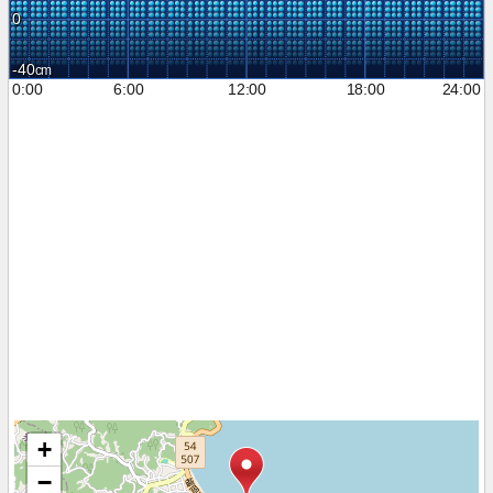
0
-40
0:00
6:00
12:00
18:00
24:00
+
−