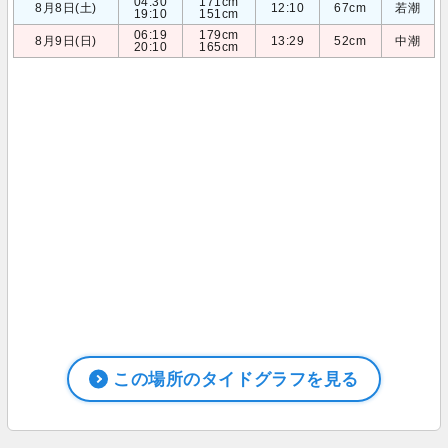
04:30
171cm
8月8日(土)
12:10
67cm
若潮
19:10
151cm
06:19
179cm
8月9日(日)
13:29
52cm
中潮
20:10
165cm
この場所のタイドグラフを見る