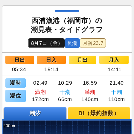
西浦漁港（福岡市）の
潮見表・タイドグラフ
8月7日（金）
長潮
月齢
23.7
日出
日入
月出
月入
05:34
19:14
14:11
潮時
02:49
10:29
16:59
21:40
満潮
干潮
満潮
干潮
潮位
172cm
66cm
140cm
110cm
潮汐
BI（爆釣指数）
200