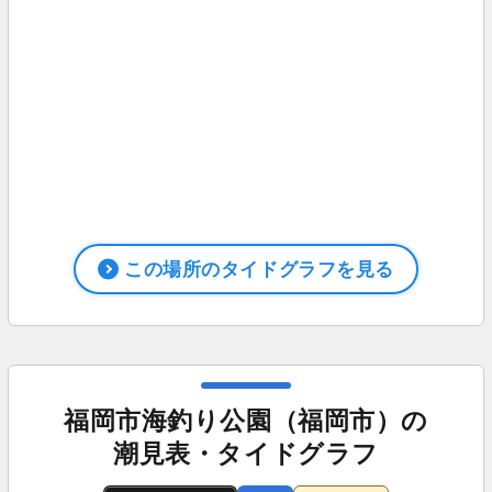
この場所のタイドグラフを見る
福岡市海釣り公園（福岡市）の
潮見表・タイドグラフ