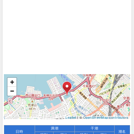
+
−
Leaflet
| ©
OpenStreetMap contributors
満潮
干潮
日時
潮名