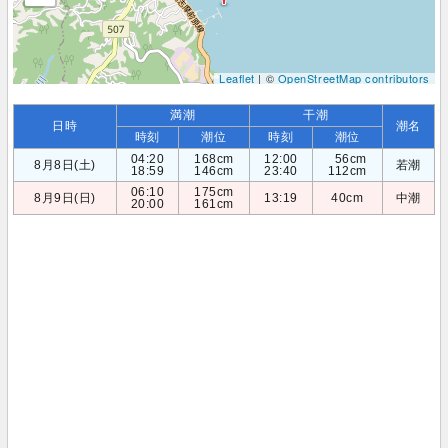
Leaflet
| ©
OpenStreetMap contributors
満潮
干潮
日時
潮名
時刻
潮位
時刻
潮位
04:20
168cm
12:00
56cm
8月8日(土)
若潮
18:59
146cm
23:40
112cm
06:10
175cm
8月9日(日)
13:19
40cm
中潮
20:00
161cm