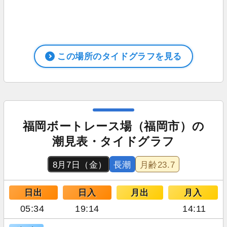
この場所のタイドグラフを見る
福岡ボートレース場（福岡市）の
潮見表・タイドグラフ
8月7日（金）
長潮
月齢
23.7
日出
日入
月出
月入
05:34
19:14
14:11