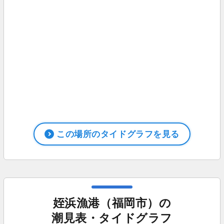
この場所のタイドグラフを見る
姪浜漁港（福岡市）の
潮見表・タイドグラフ