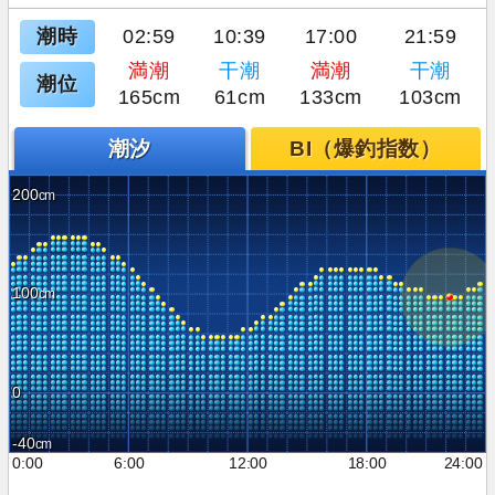
潮時
02:59
10:39
17:00
21:59
満潮
干潮
満潮
干潮
潮位
165cm
61cm
133cm
103cm
潮汐
BI（爆釣指数）
200
100
0
-40
0:00
6:00
12:00
18:00
24:00