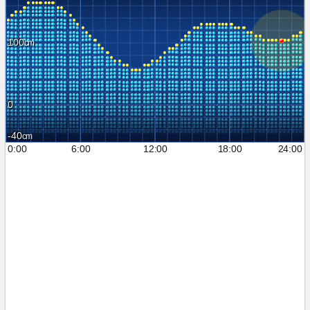
100
0
-40
0:00
6:00
12:00
18:00
24:00