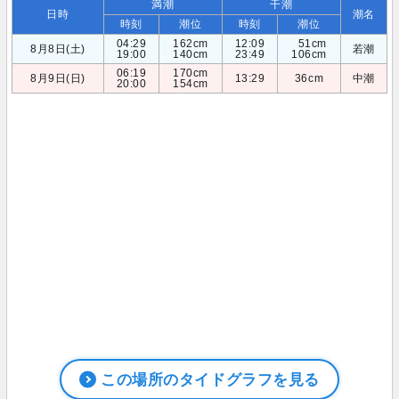
満潮
干潮
日時
潮名
時刻
潮位
時刻
潮位
04:29
162cm
12:09
51cm
8月8日(土)
若潮
19:00
140cm
23:49
106cm
06:19
170cm
8月9日(日)
13:29
36cm
中潮
20:00
154cm
この場所のタイドグラフを見る