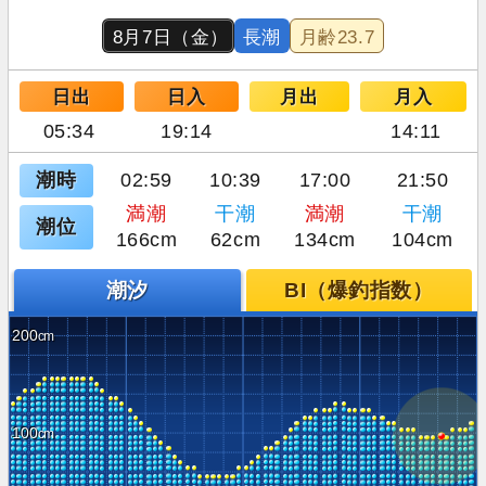
8月7日（金）
長潮
月齢
23.7
日出
日入
月出
月入
05:34
19:14
14:11
潮時
02:59
10:39
17:00
21:50
満潮
干潮
満潮
干潮
潮位
166cm
62cm
134cm
104cm
潮汐
BI（爆釣指数）
200
100