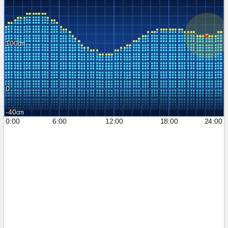
100
0
-40
0:00
6:00
12:00
18:00
24:00