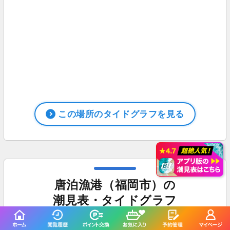
この場所のタイドグラフを見る
唐泊漁港（福岡市）の
潮見表・タイドグラフ
8月7日（金）
長潮
月齢
23.7