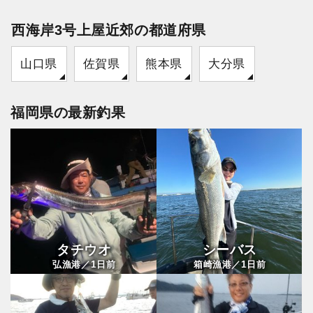
西海岸3号上屋近郊の都道府県
山口県
佐賀県
熊本県
大分県
福岡県の最新釣果
タチウオ
シーバス
1
1
弘漁港／
日前
箱崎漁港／
日前