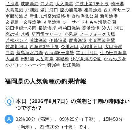
弘漁港
岐志漁港
沖ノ島
大入漁港
沖波止第1テトラ
苅田港
大島漁港
戸畑港
紫川河口
脇の浦漁港
相島漁港
西戸崎サーフ
軍艦防波堤
新北九州空港連絡橋
香椎浜北公園
新町漁港
玄界島・玄界漁港
沓尾漁港
シーサイドももち海浜公園
苅田港緑地公園
長浜海岸
柄杓田漁港
高浜漁港
汐入川河口
恋の浦
八幡
新門司マリーナ
小呂島
ノーフォーク広場
若松バンド
荒津漁港
伊崎漁港
鹿家漁港
小倉西港岸壁
竹馬川河口
西海岸3号上屋
今川河口
花鶴川河口
大口海岸
白島
蓑島海水浴場
西海岸6号岸壁
堂面川河口
生の松原海岸
大里港
田野浦
大岳海岸
本城橋
ひびき海の公園
かもめ広場
小戸ヨットハーバー
狩尾岬
松江漁港
福岡県の人気魚種の釣果情報
本日（2026年8月7日）の満潮と干潮の時間はい
つですか？
02時00分（満潮）、09時29分（干潮）、15時59分
（満潮）、21時20分（干潮）です。