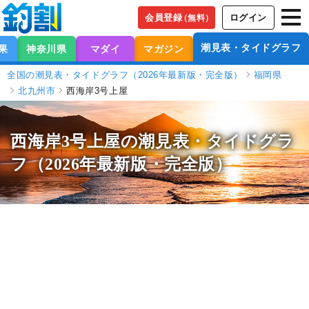
会員登録
ログイン
（無料）
潮見表・タイドグラフ
果
神奈川県
マダイ
マガジン
全国の潮見表・タイドグラフ（2026年最新版・完全版）
福岡県
北九州市
西海岸3号上屋
西海岸3号上屋の潮見表
・タイドグラ
フ（2026年最新版・完全版）