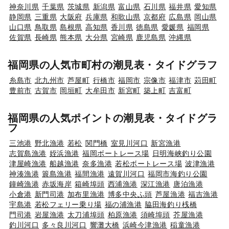
神奈川県
千葉県
茨城県
新潟県
富山県
石川県
福井県
愛知県
静岡県
三重県
大阪府
兵庫県
和歌山県
京都府
広島県
岡山県
山口県
鳥取県
島根県
高知県
香川県
徳島県
愛媛県
福岡県
佐賀県
長崎県
熊本県
大分県
宮崎県
鹿児島県
沖縄県
福岡県の人気市町村の潮見表・タイドグラフ
糸島市
北九州市
芦屋町
行橋市
福岡市
宗像市
福津市
苅田町
豊前市
古賀市
岡垣町
大牟田市
新宮町
築上町
吉富町
福岡県の人気ポイントの潮見表・タイドグラ
フ
三池港
野北漁港
若松
関門橋
室見川河口
新宮漁港
志賀島漁港
姪浜漁港
福岡ボートレース場
日明海峡釣り公園
津屋崎漁港
船越漁港
奈多漁港
若松ボートレース場
波津漁港
神湊漁港
簑島漁港
福間漁港
遠賀川河口
福岡市海釣り公園
鐘崎漁港
赤坂海岸
箱崎埠頭
西浦漁港
深江漁港
唐泊漁港
小倉港
新門司港
加布里漁港
博多中央ふ頭
芦屋漁港
福吉漁港
宇島港
若松フェリー乗り場
福の浦漁港
脇田海釣り桟橋
門司港
岩屋漁港
太刀浦埠頭
柏原漁港
須崎埠頭
芥屋漁港
釣川河口
多々良川河口
響灘大橋
浜崎今津漁港
稲童漁港