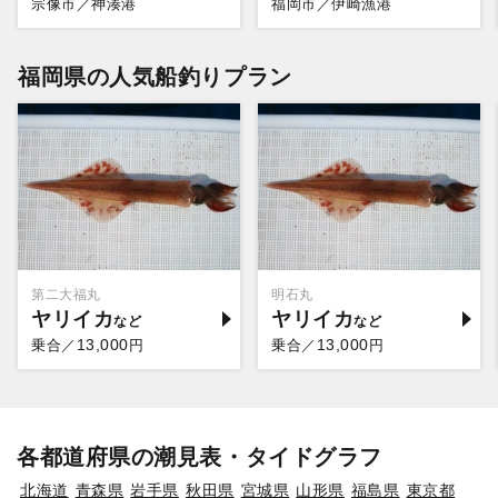
宗像市／神湊港
福岡市／伊崎漁港
福岡県の人気船釣りプラン
第二大福丸
明石丸
ヤリイカ
ヤリイカ
13,000
13,000
乗合／
円
乗合／
円
各都道府県の潮見表・タイドグラフ
北海道
青森県
岩手県
秋田県
宮城県
山形県
福島県
東京都