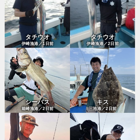
タチウオ
タチウオ
1
2
伊崎漁港／
日前
伊崎漁港／
日前
シーバス
キス
2
2
箱崎漁港／
日前
三池港／
日前