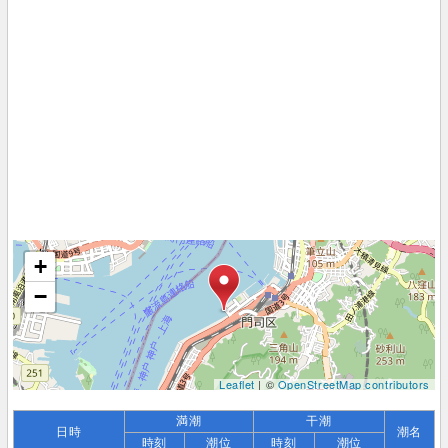
+
−
Leaflet
| ©
OpenStreetMap contributors
満潮
干潮
日時
潮名
時刻
潮位
時刻
潮位