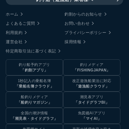
ホーム
釣割からのお知らせ
よくあるご質問
お問い合わせ
利用規約
プライバシーポリシー
運営会社
採用情報
特定商取引法に基づく表記
釣り船予約アプリ
釣りメディア
「釣割アプリ」
「FISHINGJAPAN」
1秒記入の乗船名簿
改正遊漁船業法に対応
「乗船名簿クラウド」
「遊漁船クラウド」
船釣りメディア
潮見表アプリ
「船釣りマガジン」
「タイドグラフBI」
全国の潮汐情報
魚図鑑AIアプリ
「潮見表・タイドグラフ」
「マイAI」