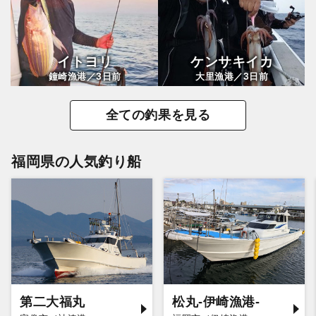
イトヨリ
ケンサキイカ
3
3
鐘崎漁港／
日前
大里漁港／
日前
全ての釣果を見る
福岡県の人気釣り船
第二大福丸
松丸-伊崎漁港-