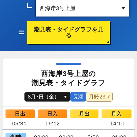
潮見表・タイドグラフを見
る
西海岸3号上屋の
潮見表・タイドグラフ
長潮
月齢
23.7
日出
日入
月出
月入
05:31
19:12
14:10