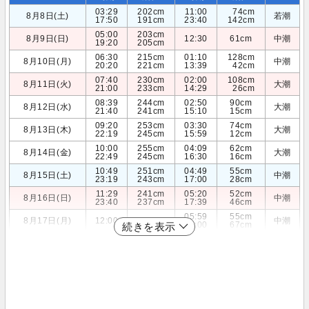
03:29
202cm
11:00
74cm
8月8日(土)
若潮
17:50
191cm
23:40
142cm
05:00
203cm
8月9日(日)
12:30
61cm
中潮
19:20
205cm
06:30
215cm
01:10
128cm
8月10日(月)
中潮
20:20
221cm
13:39
42cm
07:40
230cm
02:00
108cm
8月11日(火)
大潮
21:00
233cm
14:29
26cm
08:39
244cm
02:50
90cm
8月12日(水)
大潮
21:40
241cm
15:10
15cm
09:20
253cm
03:30
74cm
8月13日(木)
大潮
22:19
245cm
15:59
12cm
10:00
255cm
04:09
62cm
8月14日(金)
大潮
22:49
245cm
16:30
16cm
10:49
251cm
04:49
55cm
8月15日(土)
中潮
23:19
243cm
17:00
28cm
11:29
241cm
05:20
52cm
8月16日(日)
中潮
23:40
237cm
17:39
46cm
05:59
55cm
8月17日(月)
12:00
228cm
中潮
18:00
67cm
続きを表示