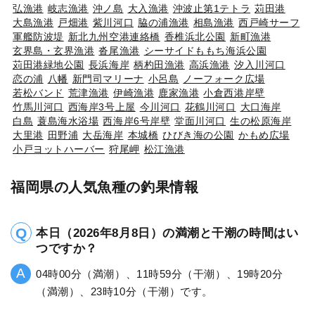
弘漁港
岐志漁港
沖ノ島
大入漁港
沖波止第1テトラ
苅田港
大島漁港
戸畑港
紫川河口
脇の浦漁港
相島漁港
西戸崎サーフ
軍艦防波堤
新北九州空港連絡橋
香椎浜北公園
新町漁港
玄界島・玄界漁港
沓尾漁港
シーサイドももち海浜公園
苅田港緑地公園
長浜海岸
柄杓田漁港
高浜漁港
汐入川河口
恋の浦
八幡
新門司マリーナ
小呂島
ノーフォーク広場
若松バンド
荒津漁港
伊崎漁港
鹿家漁港
小倉西港岸壁
竹馬川河口
西海岸3号上屋
今川河口
花鶴川河口
大口海岸
白島
蓑島海水浴場
西海岸6号岸壁
堂面川河口
生の松原海岸
大里港
田野浦
大岳海岸
本城橋
ひびき海の公園
かもめ広場
小戸ヨットハーバー
狩尾岬
松江漁港
福岡県の人気魚種の釣果情報
本日（2026年8月8日）の満潮と干潮の時間はい
つですか？
04時00分（満潮）、11時59分（干潮）、19時20分
（満潮）、23時10分（干潮）です。