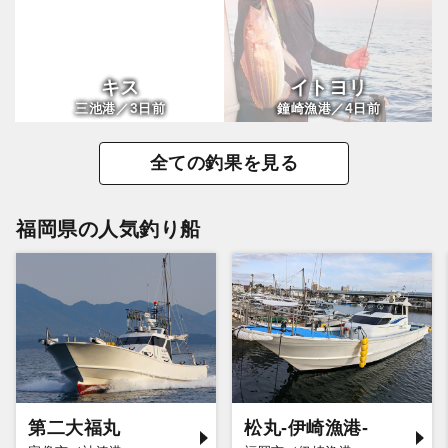
キス
イトヨリ
3
4
三池港／
日前
鐘崎漁港／
日前
全ての釣果を見る
福岡県の人気釣り船
第二大福丸
松丸-伊崎漁港-