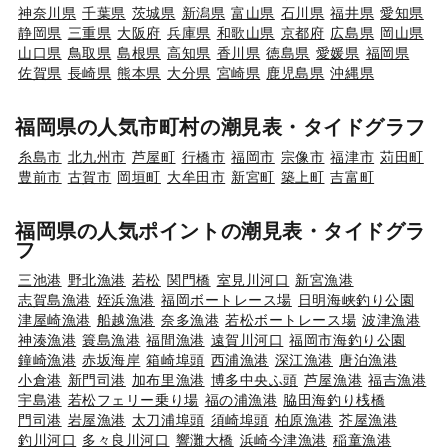
神奈川県
千葉県
茨城県
新潟県
富山県
石川県
福井県
愛知県
静岡県
三重県
大阪府
兵庫県
和歌山県
京都府
広島県
岡山県
山口県
鳥取県
島根県
高知県
香川県
徳島県
愛媛県
福岡県
佐賀県
長崎県
熊本県
大分県
宮崎県
鹿児島県
沖縄県
福岡県の人気市町村の潮見表・タイドグラフ
糸島市
北九州市
芦屋町
行橋市
福岡市
宗像市
福津市
苅田町
豊前市
古賀市
岡垣町
大牟田市
新宮町
築上町
吉富町
福岡県の人気ポイントの潮見表・タイドグラ
フ
三池港
野北漁港
若松
関門橋
室見川河口
新宮漁港
志賀島漁港
姪浜漁港
福岡ボートレース場
日明海峡釣り公園
津屋崎漁港
船越漁港
奈多漁港
若松ボートレース場
波津漁港
神湊漁港
簑島漁港
福間漁港
遠賀川河口
福岡市海釣り公園
鐘崎漁港
赤坂海岸
箱崎埠頭
西浦漁港
深江漁港
唐泊漁港
小倉港
新門司港
加布里漁港
博多中央ふ頭
芦屋漁港
福吉漁港
宇島港
若松フェリー乗り場
福の浦漁港
脇田海釣り桟橋
門司港
岩屋漁港
太刀浦埠頭
須崎埠頭
柏原漁港
芥屋漁港
釣川河口
多々良川河口
響灘大橋
浜崎今津漁港
稲童漁港