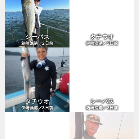
シーバス
タチウオ
2
2
箱崎漁港／
日前
伊崎漁港／
日前
タチウオ
シーバス
3
3
伊崎漁港／
日前
箱崎漁港／
日前