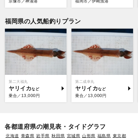
宗像市／神湊港
福岡市／伊崎漁港
福岡県の人気船釣りプラン
第二大福丸
第二成幸丸
ヤリイカ
ヤリイカ
13,000
13,000
乗合／
円
乗合／
円
各都道府県の潮見表・タイドグラフ
北海道
青森県
岩手県
秋田県
宮城県
山形県
福島県
東京都