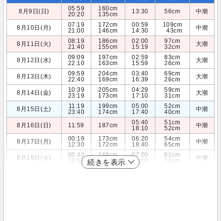
05:59
160cm
8月9日(日)
13:30
56cm
中潮
20:20
135cm
07:19
172cm
00:59
109cm
8月10日(月)
中潮
21:00
146cm
14:30
43cm
08:19
186cm
02:00
97cm
8月11日(火)
大潮
21:40
155cm
15:19
32cm
09:09
197cm
02:59
83cm
8月12日(水)
大潮
22:10
163cm
15:59
26cm
09:59
204cm
03:40
69cm
8月13日(木)
大潮
22:40
169cm
16:39
26cm
10:39
205cm
04:29
59cm
8月14日(金)
大潮
23:19
173cm
17:10
31cm
11:19
199cm
05:00
52cm
8月15日(土)
中潮
23:40
174cm
17:40
40cm
05:40
51cm
8月16日(日)
11:59
187cm
中潮
18:10
52cm
00:19
173cm
06:20
54cm
8月17日(月)
中潮
12:30
172cm
18:40
65cm
00:40
169cm
07:00
61cm
8月18日(火)
中潮
13:09
155cm
19:00
79cm
続きを表示