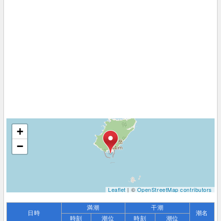
+
−
Leaflet
| ©
OpenStreetMap contributors
満潮
干潮
日時
潮名
時刻
潮位
時刻
潮位