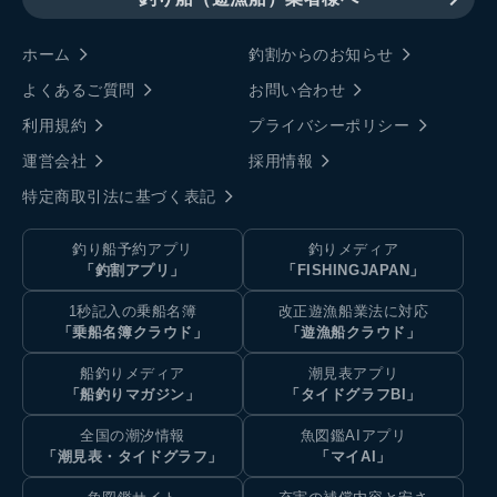
ホーム
釣割からのお知らせ
よくあるご質問
お問い合わせ
利用規約
プライバシーポリシー
運営会社
採用情報
特定商取引法に基づく表記
釣り船予約アプリ
釣りメディア
「釣割アプリ」
「FISHINGJAPAN」
1秒記入の乗船名簿
改正遊漁船業法に対応
「乗船名簿クラウド」
「遊漁船クラウド」
船釣りメディア
潮見表アプリ
「船釣りマガジン」
「タイドグラフBI」
全国の潮汐情報
魚図鑑AIアプリ
「潮見表・タイドグラフ」
「マイAI」