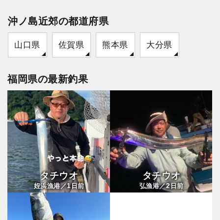
沖ノ島近郊の都道府県
山口県
佐賀県
熊本県
大分県
福岡県の最新釣果
タチウオ
タチウオ
1
2
姪浜漁港／
日前
弘漁港／
日前