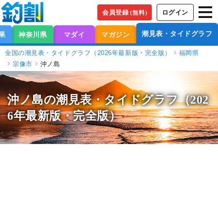
会員登録
ログイン
（無料）
潮見表・タイドグラフ
果
神奈川県
マダイ
マガジン
全国の潮見表・タイドグラフ（2026年最新版・完全版）
福岡県
宗像市
沖ノ島
沖ノ島の潮見表
・タイドグラフ（202
6年最新版・完全版）