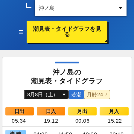
潮見表・タイドグラフを見
る
沖ノ島の
潮見表・タイドグラフ
若潮
月齢
24.7
日出
日入
月出
月入
05:34
19:12
00:06
15:22