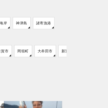
海岸
神津島
諸寄漁港
古賀市
岡垣町
大牟田市
新宮町
築上町
吉