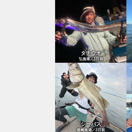
タチウオ
1
弘漁港／
日前
シーバス
2
箱崎漁港／
日前