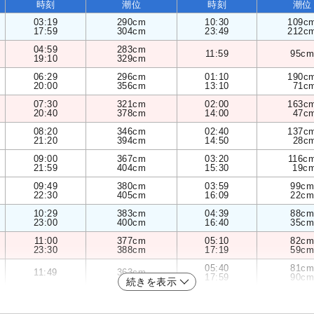
時刻
潮位
時刻
潮位
03:19
290cm
10:30
109c
17:59
304cm
23:49
212c
04:59
283cm
11:59
95cm
19:10
329cm
06:29
296cm
01:10
190c
20:00
356cm
13:10
71c
07:30
321cm
02:00
163c
20:40
378cm
14:00
47c
08:20
346cm
02:40
137c
21:20
394cm
14:50
28c
09:00
367cm
03:20
116c
21:59
404cm
15:30
19c
09:49
380cm
03:59
99cm
22:30
405cm
16:09
22cm
10:29
383cm
04:39
88cm
23:00
400cm
16:40
35cm
11:00
377cm
05:10
82cm
23:30
388cm
17:19
59cm
05:40
81cm
11:49
363cm
17:59
90cm
続きを表示