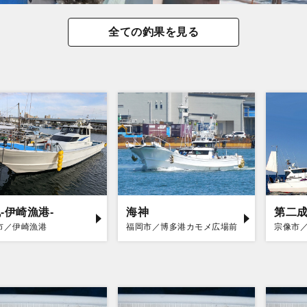
全ての釣果を見る
-伊崎漁港-
海神
第二
市／伊崎漁港
福岡市／博多港カモメ広場前
宗像市