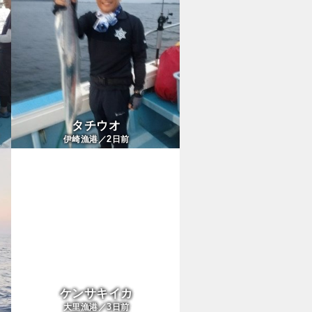
タチウオ
2
伊崎漁港／
日前
ケンサキイカ
3
大里漁港／
日前