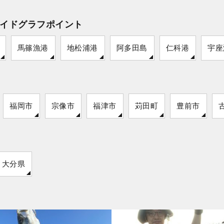
イドグラフポイント
馬篠漁港
地松浦港
阿多田島
仁科港
宇座
福岡市
宗像市
福津市
苅田町
豊前市
大分県