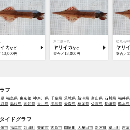
丸
第二成幸丸
松丸-伊
リイカ
ヤリイカ
ヤリ
13,000
13,000
1
／
円
乗合／
円
乗合／
ラフ
形県
福島県
東京都
神奈川県
千葉県
茨城県
新潟県
富山県
石川県
福井県
鳥取県
島根県
高知県
香川県
徳島県
愛媛県
福岡県
佐賀県
長崎県
熊本県
タイドグラフ
宗像市
福津市
苅田町
豊前市
古賀市
岡垣町
大牟田市
新宮町
築上町
吉富