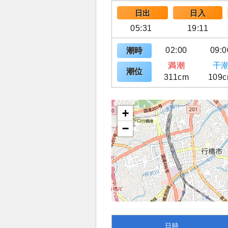
日出
日入
05:31
19:11
02:00
09:0
潮時
満潮
干
潮位
311cm
109
+
−
日時