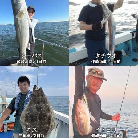
シーバス
タチウオ
1
1
箱崎漁港／
日前
伊崎漁港／
日前
キス
イトヨリ
2
3
三池港／
日前
鐘崎漁港／
日前