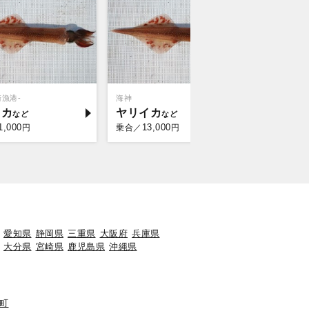
崎漁港-
海神
成幸丸
イカ
ヤリイカ
ケンサ
1,000
13,000
12,
円
乗合／
円
乗合／
愛知県
静岡県
三重県
大阪府
兵庫県
大分県
宮崎県
鹿児島県
沖縄県
町