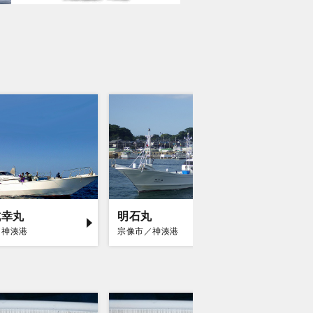
成幸丸
明石丸
／神湊港
宗像市／神湊港
福岡市／姪