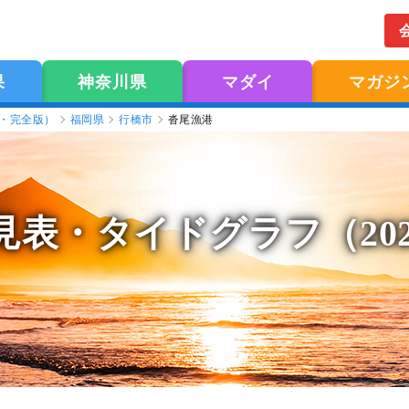
果
神奈川県
マダイ
マガジ
版・完全版）
福岡県
行橋市
沓尾漁港
見表
・タイドグラフ（20