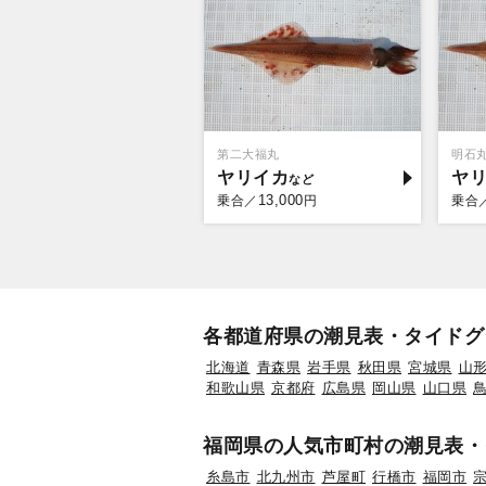
第二大福丸
明石
ヤリイカ
ヤ
13,000
乗合／
円
乗合
各都道府県の潮見表・タイドグ
北海道
青森県
岩手県
秋田県
宮城県
山
和歌山県
京都府
広島県
岡山県
山口県
福岡県の人気市町村の潮見表・
糸島市
北九州市
芦屋町
行橋市
福岡市