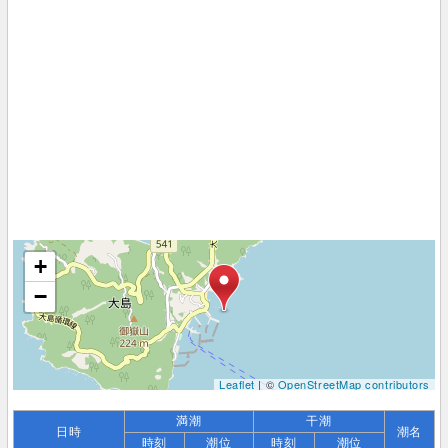
+
−
Leaflet
| ©
OpenStreetMap contributors
満潮
干潮
日時
潮名
時刻
潮位
時刻
潮位