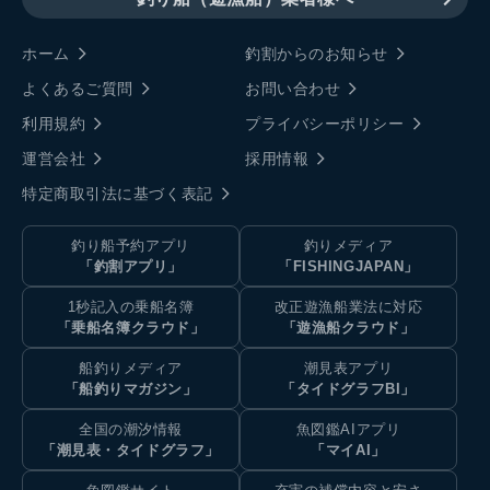
ホーム
釣割からのお知らせ
よくあるご質問
お問い合わせ
利用規約
プライバシーポリシー
運営会社
採用情報
特定商取引法に基づく表記
釣り船予約アプリ
釣りメディア
「釣割アプリ」
「FISHINGJAPAN」
1秒記入の乗船名簿
改正遊漁船業法に対応
「乗船名簿クラウド」
「遊漁船クラウド」
船釣りメディア
潮見表アプリ
「船釣りマガジン」
「タイドグラフBI」
全国の潮汐情報
魚図鑑AIアプリ
「潮見表・タイドグラフ」
「マイAI」