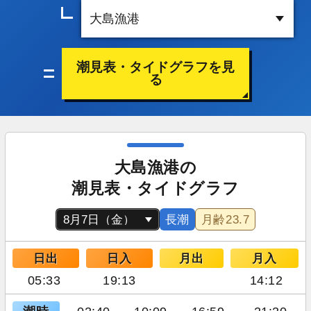
潮見表・タイドグラフを見
る
大島漁港の
潮見表・タイドグラフ
長潮
月齢
23.7
日出
日入
月出
月入
05:33
19:13
14:12