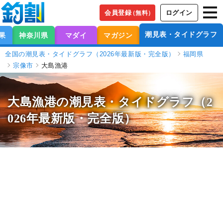
会員登録
ログイン
（無料）
潮見表・タイドグラフ
果
神奈川県
マダイ
マガジン
全国の潮見表・タイドグラフ（2026年最新版・完全版）
福岡県
宗像市
大島漁港
大島漁港の潮見表
・タイドグラフ（2
026年最新版・完全版）