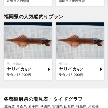
宗像市／神湊港
福岡市／伊崎漁港
福岡県の人気船釣りプラン
第二大福丸
明石丸
ヤリイカ
ヤリイカ
13,000
13,000
乗合／
円
乗合／
円
各都道府県の潮見表・タイドグラフ
北海道
青森県
岩手県
秋田県
宮城県
山形県
福島県
東京都