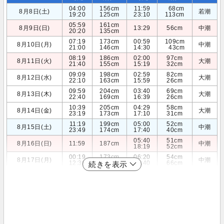
04:00
156cm
11:59
68cm
8月8日(土)
若潮
19:20
125cm
23:10
113cm
05:59
161cm
8月9日(日)
13:29
56cm
中潮
20:20
135cm
07:19
173cm
00:59
109cm
8月10日(月)
中潮
21:00
146cm
14:30
43cm
08:19
186cm
02:00
97cm
8月11日(火)
大潮
21:40
155cm
15:19
32cm
09:09
198cm
02:59
82cm
8月12日(水)
大潮
22:10
163cm
15:59
26cm
09:59
204cm
03:40
69cm
8月13日(木)
大潮
22:40
169cm
16:39
26cm
10:39
205cm
04:29
58cm
8月14日(金)
大潮
23:19
173cm
17:10
31cm
11:19
199cm
05:00
52cm
8月15日(土)
中潮
23:49
174cm
17:40
40cm
05:40
51cm
8月16日(日)
11:59
187cm
中潮
18:19
52cm
00:19
173cm
06:20
54cm
8月17日(月)
中潮
12:30
172cm
18:40
66cm
続きを表示