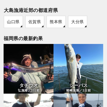
大島漁港近郊の都道府県
山口県
佐賀県
熊本県
大分県
福岡県の最新釣果
タチウオ
シーバス
1
1
弘漁港／
日前
箱崎漁港／
日前