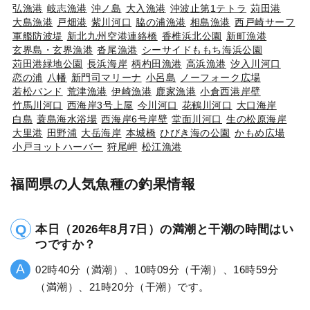
弘漁港
岐志漁港
沖ノ島
大入漁港
沖波止第1テトラ
苅田港
大島漁港
戸畑港
紫川河口
脇の浦漁港
相島漁港
西戸崎サーフ
軍艦防波堤
新北九州空港連絡橋
香椎浜北公園
新町漁港
玄界島・玄界漁港
沓尾漁港
シーサイドももち海浜公園
苅田港緑地公園
長浜海岸
柄杓田漁港
高浜漁港
汐入川河口
恋の浦
八幡
新門司マリーナ
小呂島
ノーフォーク広場
若松バンド
荒津漁港
伊崎漁港
鹿家漁港
小倉西港岸壁
竹馬川河口
西海岸3号上屋
今川河口
花鶴川河口
大口海岸
白島
蓑島海水浴場
西海岸6号岸壁
堂面川河口
生の松原海岸
大里港
田野浦
大岳海岸
本城橋
ひびき海の公園
かもめ広場
小戸ヨットハーバー
狩尾岬
松江漁港
福岡県の人気魚種の釣果情報
本日（2026年8月7日）の満潮と干潮の時間はい
つですか？
02時40分（満潮）、10時09分（干潮）、16時59分
（満潮）、21時20分（干潮）です。