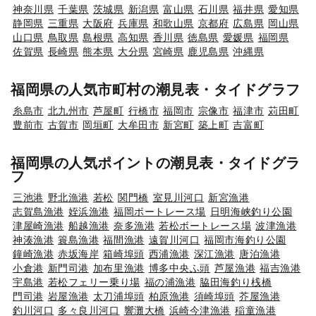
神奈川県
千葉県
茨城県
新潟県
富山県
石川県
福井県
愛知県
静岡県
三重県
大阪府
兵庫県
和歌山県
京都府
広島県
岡山県
山口県
鳥取県
島根県
高知県
香川県
徳島県
愛媛県
福岡県
佐賀県
長崎県
熊本県
大分県
宮崎県
鹿児島県
沖縄県
福岡県の人気市町村の潮見表・タイドグラフ
糸島市
北九州市
芦屋町
行橋市
福岡市
宗像市
福津市
苅田町
豊前市
古賀市
岡垣町
大牟田市
新宮町
築上町
吉富町
福岡県の人気ポイントの潮見表・タイドグラ
フ
三池港
野北漁港
若松
関門橋
室見川河口
新宮漁港
志賀島漁港
姪浜漁港
福岡ボートレース場
日明海峡釣り公園
津屋崎漁港
船越漁港
奈多漁港
若松ボートレース場
波津漁港
神湊漁港
簑島漁港
福間漁港
遠賀川河口
福岡市海釣り公園
鐘崎漁港
赤坂海岸
箱崎埠頭
西浦漁港
深江漁港
唐泊漁港
小倉港
新門司港
加布里漁港
博多中央ふ頭
芦屋漁港
福吉漁港
宇島港
若松フェリー乗り場
福の浦漁港
脇田海釣り桟橋
門司港
岩屋漁港
太刀浦埠頭
柏原漁港
須崎埠頭
芥屋漁港
釣川河口
多々良川河口
響灘大橋
浜崎今津漁港
稲童漁港