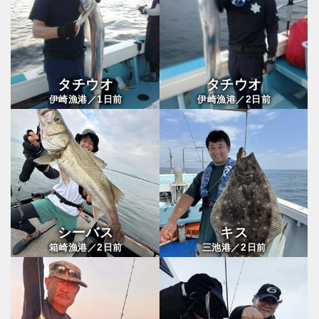
タチウオ
タチウオ
1
2
伊崎漁港／
日前
伊崎漁港／
日前
シーバス
キス
2
2
箱崎漁港／
日前
三池港／
日前