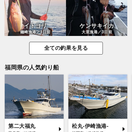
イトヨリ
ケンサキイカ
3
3
鐘崎漁港／
日前
大里漁港／
日前
全ての釣果を見る
福岡県の人気釣り船
第二大福丸
松丸-伊崎漁港-