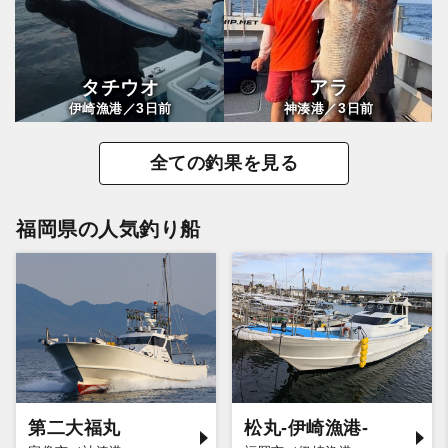
タチウオ
アラ
3
3
伊崎漁港／
日前
神湊港／
日前
全ての釣果を見る
福岡県の人気釣り船
第二大福丸
松丸-伊崎漁港-