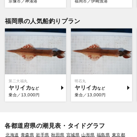
宗像市／神湊港
福岡市／伊崎漁港
福岡県の人気船釣りプラン
第二大福丸
明石丸
ヤリイカ
ヤリイカ
13,000
13,000
乗合／
円
乗合／
円
各都道府県の潮見表・タイドグラフ
北海道
青森県
岩手県
秋田県
宮城県
山形県
福島県
東京都