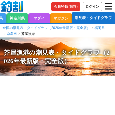
会員登録
ログイン
（無料）
潮見表・タイドグラフ
果
神奈川県
マダイ
マガジン
全国の潮見表・タイドグラフ（2026年最新版・完全版）
福岡県
糸島市
芥屋漁港
芥屋漁港の潮見表
・タイドグラフ（2
026年最新版・完全版）