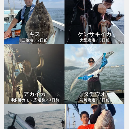
キス
ケンサキイカ
2
3
三池港／
日前
大里漁港／
日前
アカイカ
タチウオ
3
3
博多港カモメ広場前／
日前
箱崎漁港／
日前