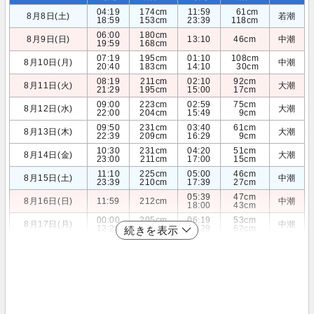
04:19
174cm
11:59
61cm
8月8日(土)
若潮
18:59
153cm
23:39
118cm
06:00
180cm
8月9日(日)
13:10
46cm
中潮
19:59
168cm
07:19
195cm
01:10
108cm
8月10日(月)
中潮
20:40
183cm
14:10
30cm
08:19
211cm
02:10
92cm
8月11日(火)
大潮
21:29
195cm
15:00
17cm
09:00
223cm
02:59
75cm
8月12日(水)
大潮
22:00
204cm
15:49
9cm
09:50
231cm
03:40
61cm
8月13日(木)
大潮
22:39
209cm
16:29
9cm
10:30
231cm
04:20
51cm
8月14日(金)
大潮
23:00
211cm
17:00
15cm
11:10
225cm
05:00
46cm
8月15日(土)
中潮
23:39
210cm
17:39
27cm
05:39
47cm
8月16日(日)
11:59
212cm
中潮
18:00
43cm
00:00
205cm
06:19
53cm
8月17日(月)
中潮
12:29
195cm
18:29
62cm
続きを表示