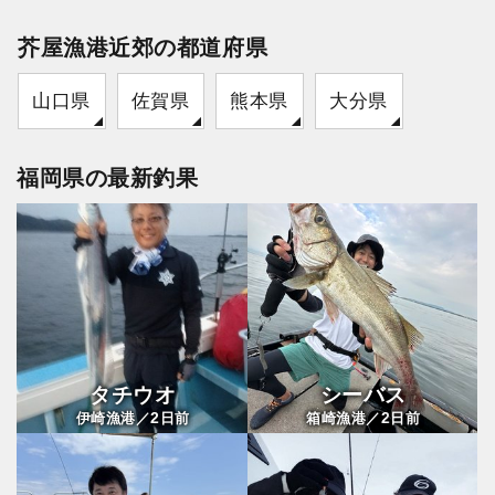
芥屋漁港近郊の都道府県
山口県
佐賀県
熊本県
大分県
福岡県の最新釣果
タチウオ
シーバス
2
2
伊崎漁港／
日前
箱崎漁港／
日前