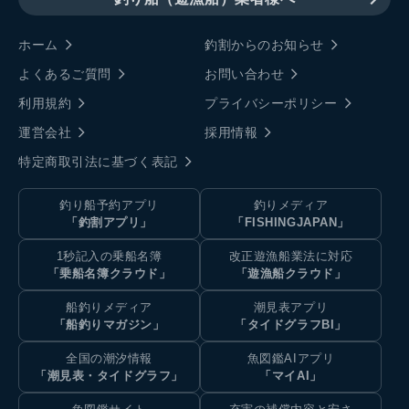
ホーム
釣割からのお知らせ
よくあるご質問
お問い合わせ
利用規約
プライバシーポリシー
運営会社
採用情報
特定商取引法に基づく表記
釣り船予約アプリ
釣りメディア
「釣割アプリ」
「FISHINGJAPAN」
1秒記入の乗船名簿
改正遊漁船業法に対応
「乗船名簿クラウド」
「遊漁船クラウド」
船釣りメディア
潮見表アプリ
「船釣りマガジン」
「タイドグラフBI」
全国の潮汐情報
魚図鑑AIアプリ
「潮見表・タイドグラフ」
「マイAI」