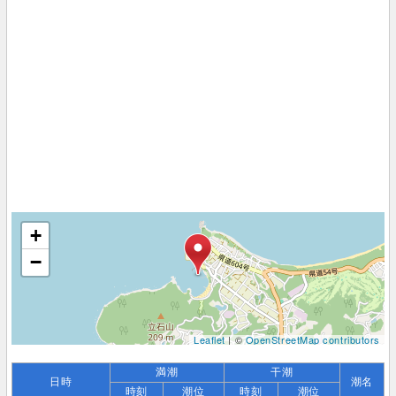
+
−
Leaflet
| ©
OpenStreetMap contributors
満潮
干潮
日時
潮名
時刻
潮位
時刻
潮位