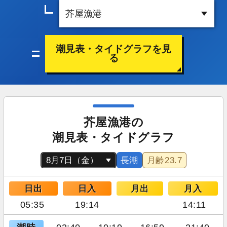
潮見表・タイドグラフを見
る
芥屋漁港の
潮見表・タイドグラフ
長潮
月齢
23.7
日出
日入
月出
月入
05:35
19:14
14:11