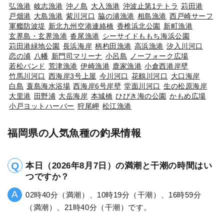
弘漁港
岐志漁港
沖ノ島
大入漁港
沖波止第1テトラ
苅田港
戸畑港
大島漁港
紫川河口
脇の浦漁港
相島漁港
西戸崎サーフ
軍艦防波堤
新北九州空港連絡橋
香椎浜北公園
新町漁港
玄界島・玄界漁港
沓尾漁港
シーサイドももち海浜公園
苅田港緑地公園
長浜海岸
柄杓田漁港
高浜漁港
汐入川河口
恋の浦
八幡
新門司マリーナ
小呂島
ノーフォーク広場
若松バンド
荒津漁港
伊崎漁港
鹿家漁港
小倉西港岸壁
竹馬川河口
西海岸3号上屋
今川河口
花鶴川河口
大口海岸
白島
蓑島海水浴場
西海岸6号岸壁
堂面川河口
生の松原海岸
大里港
田野浦
大岳海岸
本城橋
ひびき海の公園
かもめ広場
小戸ヨットハーバー
狩尾岬
松江漁港
福岡県の人気魚種の釣果情報
本日（2026年8月7日）の満潮と干潮の時間はい
つですか？
02時40分（満潮）、10時19分（干潮）、16時59分
（満潮）、21時40分（干潮）です。