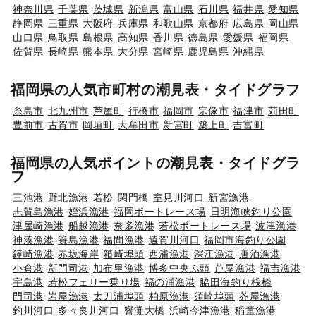
神奈川県
千葉県
茨城県
新潟県
富山県
石川県
福井県
愛知県
静岡県
三重県
大阪府
兵庫県
和歌山県
京都府
広島県
岡山県
山口県
鳥取県
島根県
高知県
香川県
徳島県
愛媛県
福岡県
佐賀県
長崎県
熊本県
大分県
宮崎県
鹿児島県
沖縄県
福岡県の人気市町村の潮見表・タイドグラフ
糸島市
北九州市
芦屋町
行橋市
福岡市
宗像市
福津市
苅田町
豊前市
古賀市
岡垣町
大牟田市
新宮町
築上町
吉富町
福岡県の人気ポイントの潮見表・タイドグラ
フ
三池港
野北漁港
若松
関門橋
室見川河口
新宮漁港
志賀島漁港
姪浜漁港
福岡ボートレース場
日明海峡釣り公園
津屋崎漁港
船越漁港
奈多漁港
若松ボートレース場
波津漁港
神湊漁港
簑島漁港
福間漁港
遠賀川河口
福岡市海釣り公園
鐘崎漁港
赤坂海岸
箱崎埠頭
西浦漁港
深江漁港
唐泊漁港
小倉港
新門司港
加布里漁港
博多中央ふ頭
芦屋漁港
福吉漁港
宇島港
若松フェリー乗り場
福の浦漁港
脇田海釣り桟橋
門司港
岩屋漁港
太刀浦埠頭
柏原漁港
須崎埠頭
芥屋漁港
釣川河口
多々良川河口
響灘大橋
浜崎今津漁港
稲童漁港