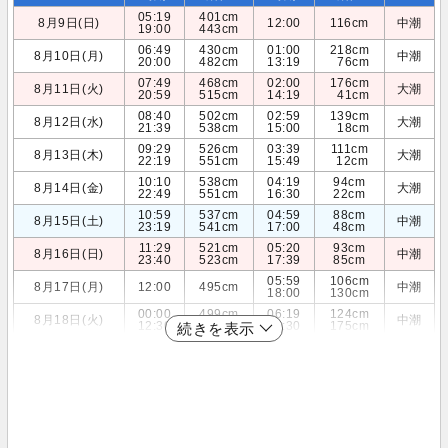
05:19
401cm
8月9日(日)
12:00
116cm
中潮
19:00
443cm
06:49
430cm
01:00
218cm
8月10日(月)
中潮
20:00
482cm
13:19
76cm
07:49
468cm
02:00
176cm
8月11日(火)
大潮
20:59
515cm
14:19
41cm
08:40
502cm
02:59
139cm
8月12日(水)
大潮
21:39
538cm
15:00
18cm
09:29
526cm
03:39
111cm
8月13日(木)
大潮
22:19
551cm
15:49
12cm
10:10
538cm
04:19
94cm
8月14日(金)
大潮
22:49
551cm
16:30
22cm
10:59
537cm
04:59
88cm
8月15日(土)
中潮
23:19
541cm
17:00
48cm
11:29
521cm
05:20
93cm
8月16日(日)
中潮
23:40
523cm
17:39
85cm
05:59
106cm
8月17日(月)
12:00
495cm
中潮
18:00
130cm
00:00
499cm
06:19
124cm
8月18日(火)
中潮
12:30
461cm
18:30
175cm
続きを表示