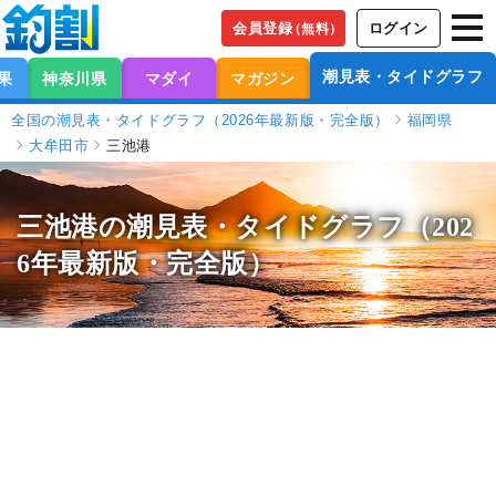
会員登録
ログイン
（無料）
潮見表・タイドグラフ
果
神奈川県
マダイ
マガジン
全国の潮見表・タイドグラフ（2026年最新版・完全版）
福岡県
大牟田市
三池港
三池港の潮見表
・タイドグラフ（202
6年最新版・完全版）