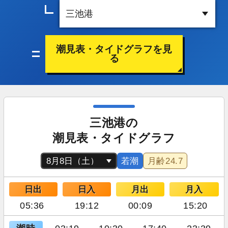
潮見表・タイドグラフを見
る
三池港の
潮見表・タイドグラフ
若潮
月齢
24.7
日出
日入
月出
月入
05:36
19:12
00:09
15:20