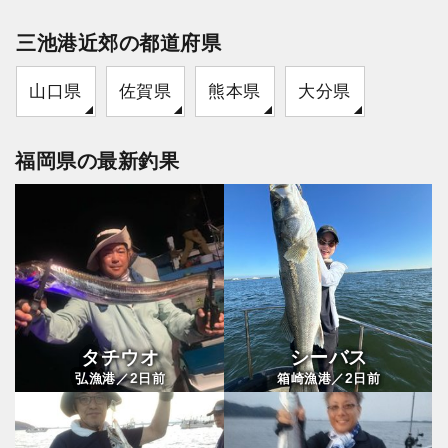
三池港近郊の都道府県
山口県
佐賀県
熊本県
大分県
福岡県の最新釣果
タチウオ
シーバス
2
2
弘漁港／
日前
箱崎漁港／
日前