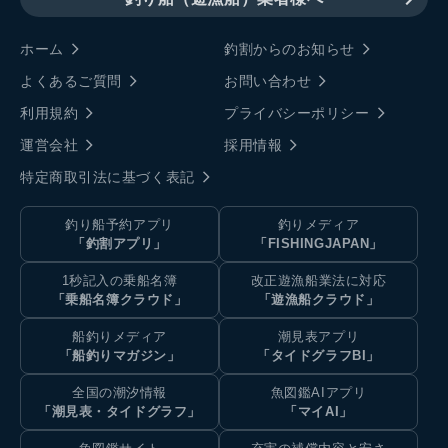
ホーム
釣割からのお知らせ
よくあるご質問
お問い合わせ
利用規約
プライバシーポリシー
運営会社
採用情報
特定商取引法に基づく表記
釣り船予約アプリ
釣りメディア
「釣割アプリ」
「FISHINGJAPAN」
1秒記入の乗船名簿
改正遊漁船業法に対応
「乗船名簿クラウド」
「遊漁船クラウド」
船釣りメディア
潮見表アプリ
「船釣りマガジン」
「タイドグラフBI」
全国の潮汐情報
魚図鑑AIアプリ
「潮見表・タイドグラフ」
「マイAI」