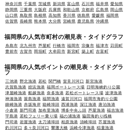
神奈川県
千葉県
茨城県
新潟県
富山県
石川県
福井県
愛知県
静岡県
三重県
大阪府
兵庫県
和歌山県
京都府
広島県
岡山県
山口県
鳥取県
島根県
高知県
香川県
徳島県
愛媛県
福岡県
佐賀県
長崎県
熊本県
大分県
宮崎県
鹿児島県
沖縄県
福岡県の人気市町村の潮見表・タイドグラフ
糸島市
北九州市
芦屋町
行橋市
福岡市
宗像市
福津市
苅田町
豊前市
古賀市
岡垣町
大牟田市
新宮町
築上町
吉富町
福岡県の人気ポイントの潮見表・タイドグラ
フ
三池港
野北漁港
若松
関門橋
室見川河口
新宮漁港
志賀島漁港
姪浜漁港
福岡ボートレース場
日明海峡釣り公園
津屋崎漁港
船越漁港
奈多漁港
若松ボートレース場
波津漁港
神湊漁港
簑島漁港
福間漁港
遠賀川河口
福岡市海釣り公園
鐘崎漁港
赤坂海岸
箱崎埠頭
西浦漁港
深江漁港
唐泊漁港
小倉港
新門司港
加布里漁港
博多中央ふ頭
芦屋漁港
福吉漁港
宇島港
若松フェリー乗り場
福の浦漁港
脇田海釣り桟橋
門司港
岩屋漁港
太刀浦埠頭
柏原漁港
須崎埠頭
芥屋漁港
釣川河口
多々良川河口
響灘大橋
浜崎今津漁港
稲童漁港