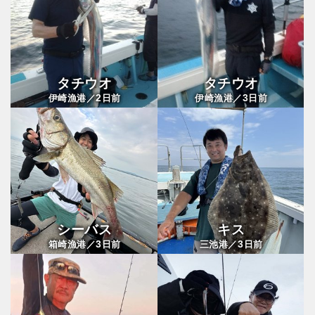
タチウオ
タチウオ
2
3
伊崎漁港／
日前
伊崎漁港／
日前
シーバス
キス
3
3
箱崎漁港／
日前
三池港／
日前