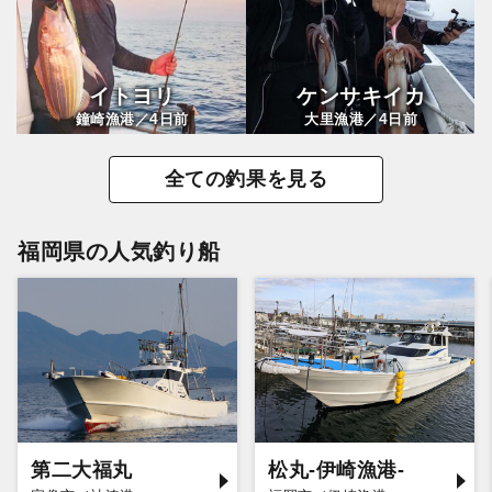
イトヨリ
ケンサキイカ
4
4
鐘崎漁港／
日前
大里漁港／
日前
全ての釣果を見る
福岡県の人気釣り船
第二大福丸
松丸-伊崎漁港-