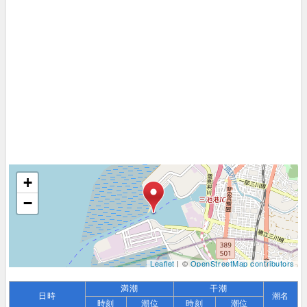
+
−
Leaflet
| ©
OpenStreetMap contributors
満潮
干潮
日時
潮名
時刻
潮位
時刻
潮位