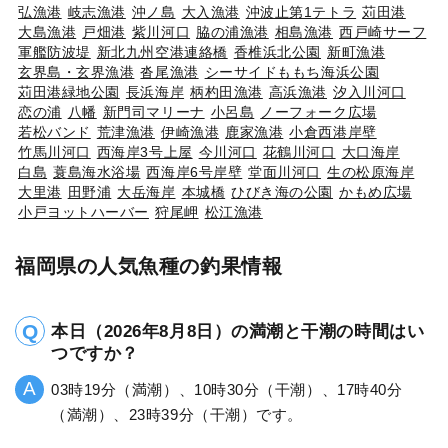
弘漁港
岐志漁港
沖ノ島
大入漁港
沖波止第1テトラ
苅田港
大島漁港
戸畑港
紫川河口
脇の浦漁港
相島漁港
西戸崎サーフ
軍艦防波堤
新北九州空港連絡橋
香椎浜北公園
新町漁港
玄界島・玄界漁港
沓尾漁港
シーサイドももち海浜公園
苅田港緑地公園
長浜海岸
柄杓田漁港
高浜漁港
汐入川河口
恋の浦
八幡
新門司マリーナ
小呂島
ノーフォーク広場
若松バンド
荒津漁港
伊崎漁港
鹿家漁港
小倉西港岸壁
竹馬川河口
西海岸3号上屋
今川河口
花鶴川河口
大口海岸
白島
蓑島海水浴場
西海岸6号岸壁
堂面川河口
生の松原海岸
大里港
田野浦
大岳海岸
本城橋
ひびき海の公園
かもめ広場
小戸ヨットハーバー
狩尾岬
松江漁港
福岡県の人気魚種の釣果情報
本日（2026年8月8日）の満潮と干潮の時間はい
つですか？
03時19分（満潮）、10時30分（干潮）、17時40分
（満潮）、23時39分（干潮）です。