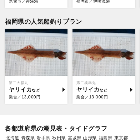
宗像市／神湊港
福岡市／伊崎漁港
福岡県の人気船釣りプラン
第二大福丸
第二成幸丸
ヤリイカ
ヤリイカ
13,000
13,000
乗合／
円
乗合／
円
各都道府県の潮見表・タイドグラフ
北海道
青森県
岩手県
秋田県
宮城県
山形県
福島県
東京都