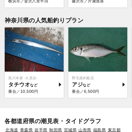
横浜市／金沢八景平潟
藤沢市／片瀬漁港
神奈川県の人気船釣りプラン
黒川本家 -久里浜-
野毛屋釣船店
タチウオ
アジ
10,500
6,500
乗合／
円
乗合／
円
各都道府県の潮見表・タイドグラフ
北海道
青森県
岩手県
秋田県
宮城県
山形県
福島県
東京都