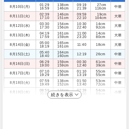
01:29
138cm
09:19
27cm
8月10日(月)
中潮
16:59
146cm
21:39
116cm
02:39
146cm
09:59
19cm
8月11日(火)
大潮
17:10
151cm
22:10
104cm
03:30
154cm
10:30
14cm
8月12日(水)
大潮
17:30
156cm
22:40
92cm
04:19
161cm
11:00
14cm
8月13日(木)
大潮
17:59
159cm
23:20
80cm
05:00
165cm
8月14日(金)
11:40
18cm
大潮
18:19
161cm
05:40
164cm
8月15日(土)
12:19
26cm
中潮
18:40
160cm
06:29
159cm
00:30
61cm
8月16日(日)
中潮
19:00
159cm
12:40
39cm
07:10
150cm
01:10
55cm
8月17日(月)
中潮
19:29
156cm
13:19
55cm
07:59
138cm
01:50
53cm
8月18日(火)
中潮
19:49
152cm
13:40
72cm
08:59
124cm
02:39
54cm
8月19日(水)
小潮
20:00
148cm
14:00
89cm
続きを表示