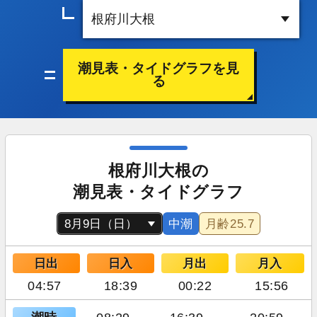
潮見表・タイドグラフを見
る
根府川大根の
潮見表・タイドグラフ
中潮
月齢
25.7
日出
日入
月出
月入
04:57
18:39
00:22
15:56