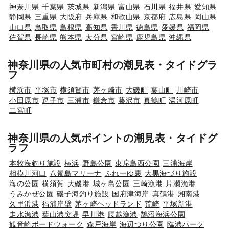
神奈川県
千葉県
茨城県
新潟県
富山県
石川県
福井県
愛知県
静岡県
三重県
大阪府
兵庫県
和歌山県
京都府
広島県
岡山県
山口県
鳥取県
島根県
高知県
香川県
徳島県
愛媛県
福岡県
佐賀県
長崎県
熊本県
大分県
宮崎県
鹿児島県
沖縄県
神奈川県の人気市町村の潮見表・タイドグラ
フ
横浜市
平塚市
横須賀市
茅ヶ崎市
大磯町
葉山町
川崎市
小田原市
逗子市
三浦市
鎌倉市
藤沢市
真鶴町
湯河原町
二宮町
神奈川県の人気ポイントの潮見表・タイドグ
ラフ
本牧海釣り施設
横浜
野島公園
東扇島西公園
三浦海岸
相模川河口
八景島マリーナ
ふれーゆ裏
大黒海づり施設
海の公園
横須賀
大磯港
城ヶ島公園
三崎漁港
片瀬漁港
うみかぜ公園
磯子海釣り施設
国府津海岸
真鶴港
湘南港
久里浜港
福浦岸壁
茅ヶ崎ヘッドランド
荒崎
平塚新港
走水漁港
葉山港突堤
早川港
腰越漁港
鵠沼海浜公園
観音崎ボードウォーク
森戸海岸
海辺つり公園
臨港パーク