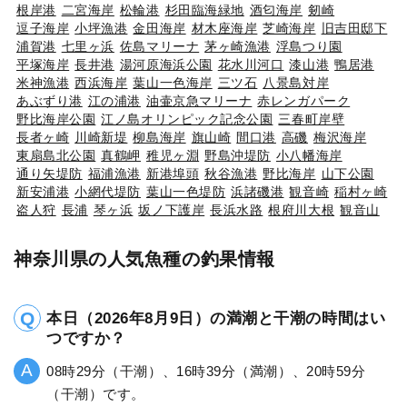
根岸港
二宮海岸
松輪港
杉田臨海緑地
酒匂海岸
剱崎
逗子海岸
小坪漁港
金田海岸
材木座海岸
芝崎海岸
旧吉田邸下
浦賀港
七里ヶ浜
佐島マリーナ
茅ヶ崎漁港
浮島つり園
平塚海岸
長井港
湯河原海浜公園
花水川河口
漆山港
鴨居港
米神漁港
西浜海岸
葉山一色海岸
三ツ石
八景島対岸
あぶずり港
江の浦港
油壷京急マリーナ
赤レンガパーク
野比海岸公園
江ノ島オリンピック記念公園
三春町岸壁
長者ヶ崎
川崎新堤
柳島海岸
旗山崎
間口港
高磯
梅沢海岸
東扇島北公園
真鶴岬
稚児ヶ淵
野島沖堤防
小八幡海岸
通り矢堤防
福浦漁港
新港埠頭
秋谷漁港
野比海岸
山下公園
新安浦港
小網代堤防
葉山一色堤防
浜諸磯港
観音崎
稲村ヶ崎
盗人狩
長浦
琴ヶ浜
坂ノ下護岸
長浜水路
根府川大根
観音山
神奈川県の人気魚種の釣果情報
本日（2026年8月9日）の満潮と干潮の時間はい
つですか？
08時29分（干潮）、16時39分（満潮）、20時59分
（干潮）です。