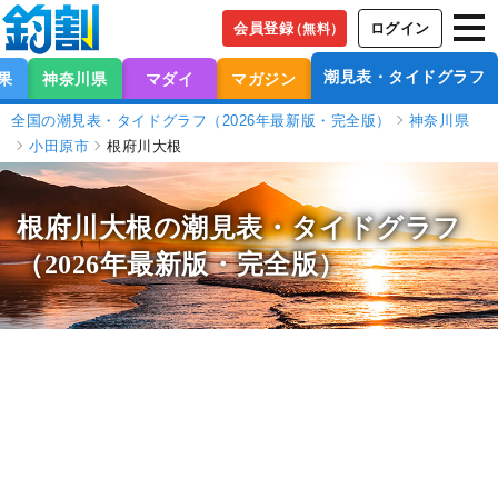
会員登録
ログイン
（無料）
潮見表・タイドグラフ
果
神奈川県
マダイ
マガジン
全国の潮見表・タイドグラフ（2026年最新版・完全版）
神奈川県
小田原市
根府川大根
根府川大根の潮見表
・タイドグラフ
（2026年最新版・完全版）