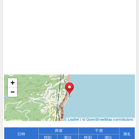
+
−
Leaflet
| ©
OpenStreetMap contributors
満潮
干潮
日時
潮名
時刻
潮位
時刻
潮位