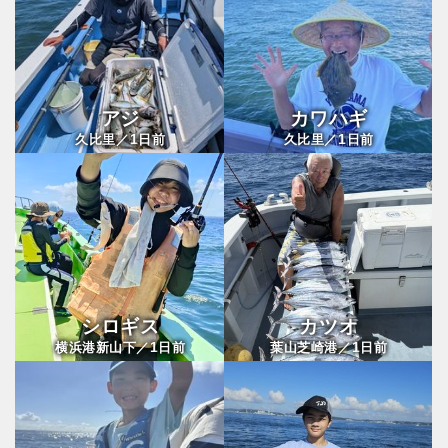
アジ
カワハギ
1
1
久比里／
日前
久比里／
日前
シロギス
カツオ
1
1
横浜港新山下／
日前
葉山芝崎港／
日前