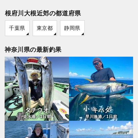
根府川大根近郊の都道府県
千葉県
東京都
静岡県
神奈川県の最新釣果
タチウオ
キハダ
1
1
走水港／
日前
早川漁港／
日前