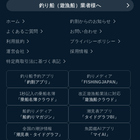
釣り船（遊漁船）業者様へ
ホーム
釣割からのお知らせ
よくあるご質問
お問い合わせ
利用規約
プライバシーポリシー
運営会社
採用情報
特定商取引法に基づく表記
釣り船予約アプリ
釣りメディア
「釣割アプリ」
「FISHINGJAPAN」
1秒記入の乗船名簿
改正遊漁船業法に対応
「乗船名簿クラウド」
「遊漁船クラウド」
船釣りメディア
潮見表アプリ
「船釣りマガジン」
「タイドグラフBI」
全国の潮汐情報
魚図鑑AIアプリ
「潮見表・タイドグラフ」
「マイAI」