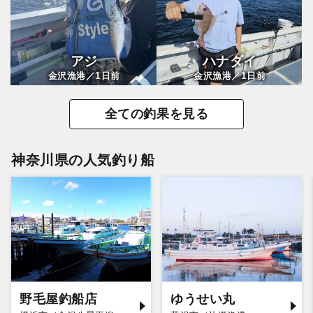
アジ
ハナダイ
1
1
金沢漁港／
日前
金沢漁港／
日前
全ての釣果を見る
神奈川県の人気釣り船
野毛屋釣船店
ゆうせい丸