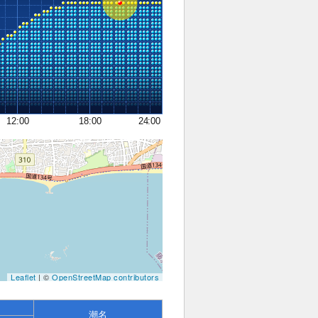
12:00
18:00
24:00
Leaflet
| ©
OpenStreetMap contributors
潮名