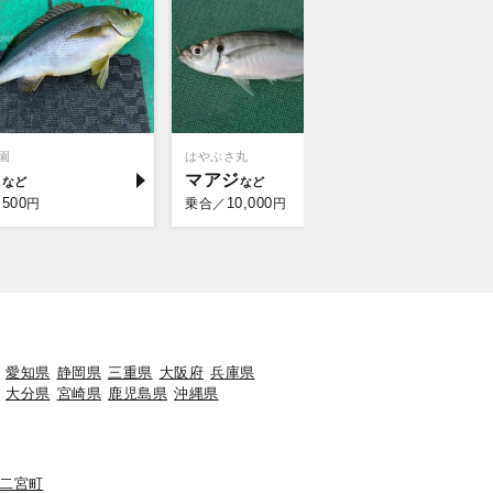
園
はやぶさ丸
成銀丸
キ
マアジ
マアジ
,500
10,000
10,
円
乗合／
円
乗合／
愛知県
静岡県
三重県
大阪府
兵庫県
大分県
宮崎県
鹿児島県
沖縄県
二宮町