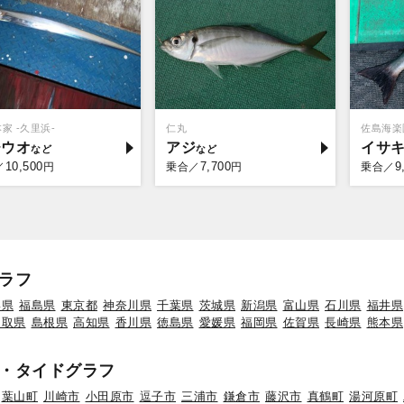
家 -久里浜-
仁丸
佐島海楽
チウオ
アジ
イサ
10,500
7,700
9
／
円
乗合／
円
乗合／
ラフ
形県
福島県
東京都
神奈川県
千葉県
茨城県
新潟県
富山県
石川県
福井県
鳥取県
島根県
高知県
香川県
徳島県
愛媛県
福岡県
佐賀県
長崎県
熊本県
・タイドグラフ
葉山町
川崎市
小田原市
逗子市
三浦市
鎌倉市
藤沢市
真鶴町
湯河原町