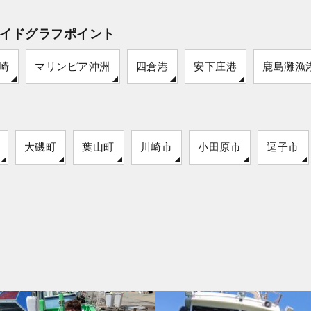
イドグラフポイント
崎
マリンピア沖洲
四倉港
安下庄港
鹿島灘漁
大磯町
葉山町
川崎市
小田原市
逗子市