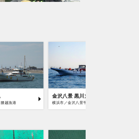
丸
金沢八景 黒川丸
庄治郎
／腰越漁港
横浜市／金沢八景平潟
平塚市／平