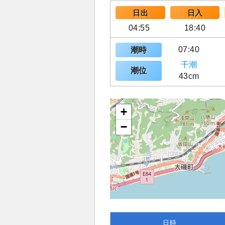
日出
日入
04:55
18:40
07:40
潮時
干潮
潮位
43cm
+
−
日時