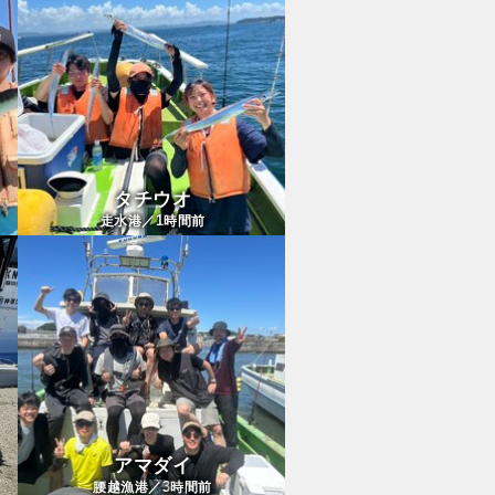
タチウオ
1
走水港／
時間前
アマダイ
3
腰越漁港／
時間前