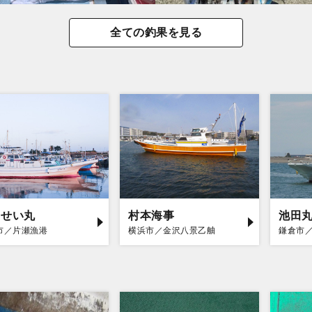
全ての釣果を見る
うせい丸
村本海事
池田
市／片瀬漁港
横浜市／金沢八景乙舳
鎌倉市