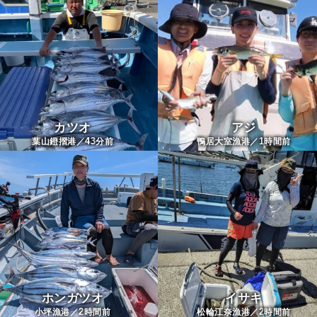
カツオ
アジ
43
1
葉山鐙摺港／
分前
鴨居大室漁港／
時間前
ホンガツオ
イサキ
2
2
小坪漁港／
時間前
松輪江奈漁港／
時間前