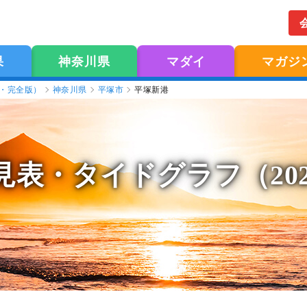
果
神奈川県
マダイ
マガジ
版・完全版）
神奈川県
平塚市
平塚新港
見表
・タイドグラフ（20