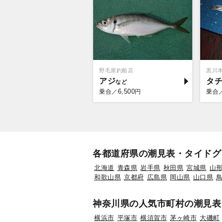
野毛屋釣船店
黒川本
アジ
タ
6,500
乗合／
円
乗合
各都道府県の潮見表・タイドグ
北海道
青森県
岩手県
秋田県
宮城県
山
和歌山県
京都府
広島県
岡山県
山口県
神奈川県の人気市町村の潮見表
横浜市
平塚市
横須賀市
茅ヶ崎市
大磯町