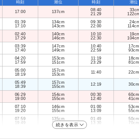
時刻
潮位
時刻
潮位
08:40
33c
17:00
137cm
21:29
122c
01:39
134cm
09:30
24c
17:10
143cm
22:00
114c
02:40
140cm
10:10
19c
17:29
146cm
22:30
104c
03:39
147cm
10:40
17cm
17:40
149cm
22:59
93cm
04:20
153cm
11:19
18cm
17:59
151cm
23:29
81cm
05:00
157cm
11:40
22cm
18:19
153cm
05:49
157cm
12:19
30cm
18:39
155cm
06:29
154cm
00:30
60cm
19:00
155cm
12:40
41cm
07:10
146cm
01:00
53cm
19:20
155cm
13:09
55cm
07:59
135cm
01:49
50cm
19:49
153cm
13:30
70cm
続きを表示