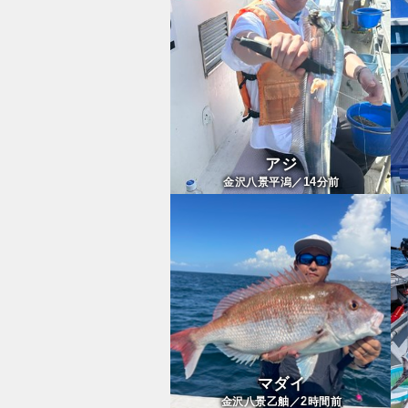
アジ
14
金沢八景平潟／
分前
マダイ
2
金沢八景乙舳／
時間前