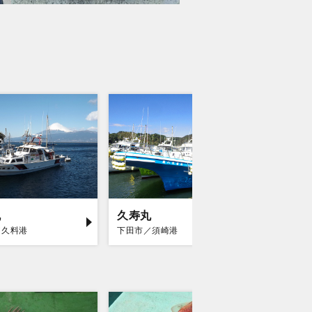
丸
久寿丸
南伊豆
／久料港
下田市／須崎港
賀茂郡南伊