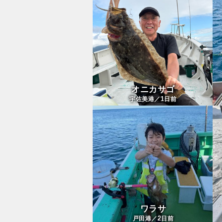
オニカサゴ
1
宇佐美港／
日前
ワラサ
2
戸田港／
日前