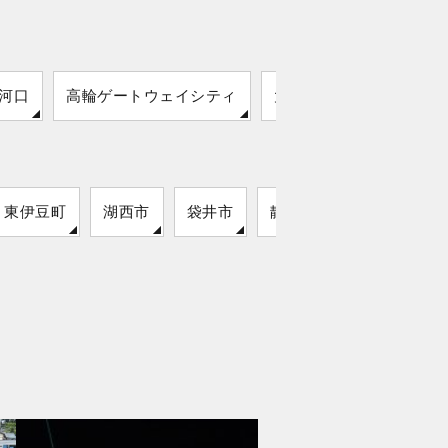
河口
高輪ゲートウェイシティ
大崎地磯
東伊豆町
湖西市
袋井市
静岡市
松崎町