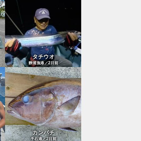
タチウオ
2
静浦漁港／
日前
カンパチ
2
手石港／
日前