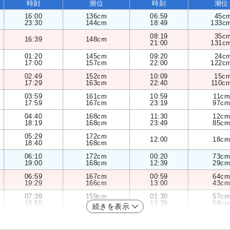
時刻
潮位
時刻
潮位
16:00
136cm
06:59
45c
23:30
144cm
18:49
133c
08:19
35c
16:39
148cm
21:00
131c
01:20
145cm
09:20
24c
17:00
157cm
22:00
122c
02:49
152cm
10:09
15c
17:29
163cm
22:40
110c
03:59
161cm
10:59
11cm
17:59
167cm
23:19
97cm
04:40
168cm
11:30
12cm
18:19
168cm
23:49
85cm
05:29
172cm
12:00
18cm
18:40
168cm
06:10
172cm
00:20
73cm
19:00
168cm
12:39
29cm
06:59
167cm
00:59
64cm
19:29
166cm
13:00
43cm
07:39
159cm
01:30
57cm
19:50
164cm
13:39
58cm
続きを表示