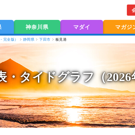
果
神奈川県
マダイ
マガジ
版・完全版）
静岡県
下田市
板見港
表
・タイドグラフ（202