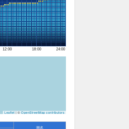
12:00
18:00
24:00
Leaflet
| ©
OpenStreetMap contributors
潮名