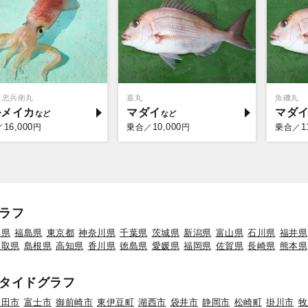
豆忠兵衛丸
嘉丸
魚磯丸
ルメイカ
マダイ
マダ
16,000
10,000
1
／
円
乗合／
円
乗合／
ラフ
形県
福島県
東京都
神奈川県
千葉県
茨城県
新潟県
富山県
石川県
福井県
鳥取県
島根県
高知県
香川県
徳島県
愛媛県
福岡県
佐賀県
長崎県
熊本県
タイドグラフ
磐田市
富士市
御前崎市
東伊豆町
湖西市
袋井市
静岡市
松崎町
掛川市
牧