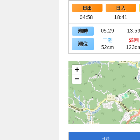
日出
日入
04:58
18:41
05:29
13:5
潮時
干潮
満潮
潮位
52cm
123c
+
−
日時