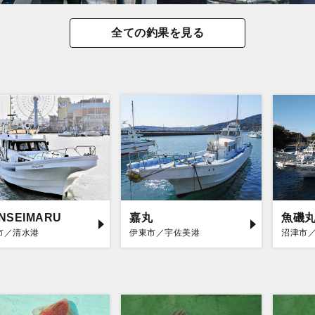
全ての釣果を見る
INSEIMARU
嘉丸
魚磯
市／清水港
伊東市／宇佐美港
沼津市