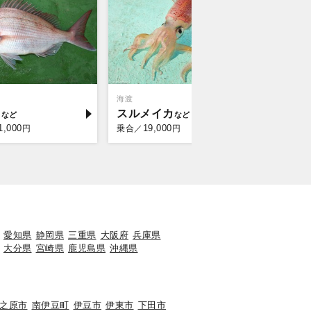
海渡
嘉丸
イ
スルメイカ
マダイ
1,000
19,000
11,
円
乗合／
円
乗合／
愛知県
静岡県
三重県
大阪府
兵庫県
大分県
宮崎県
鹿児島県
沖縄県
之原市
南伊豆町
伊豆市
伊東市
下田市