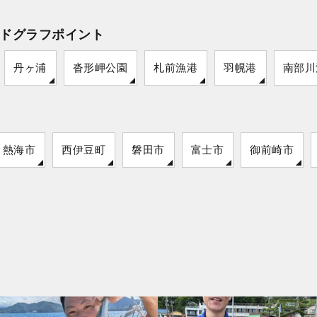
ドグラフポイント
丹ヶ浦
沓形岬公園
札前漁港
羽幌港
南部川
熱海市
西伊豆町
磐田市
富士市
御前崎市