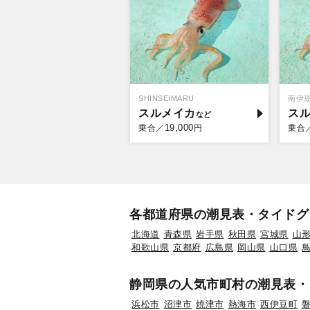
SHINSEIMARU
南伊
スルメイカ
ス
19,000
乗合／
円
乗合
各都道府県の潮見表・タイドグ
北海道
青森県
岩手県
秋田県
宮城県
山
和歌山県
京都府
広島県
岡山県
山口県
静岡県の人気市町村の潮見表・
浜松市
沼津市
焼津市
熱海市
西伊豆町