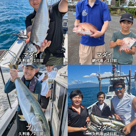
マダイ
マダイ
1
1
久料港／
日前
網代港／
日前
ブリ
マダイ
2
2
久料港／
日前
久料港／
日前