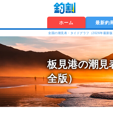
ホーム
最新釣
全国の潮見表・タイドグラフ（2026年最新
板見港の潮見
全版）