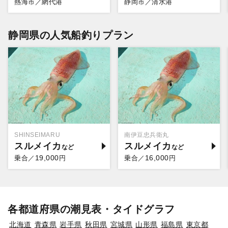
熱海市／網代港
静岡市／清水港
静岡県の人気船釣りプラン
SHINSEIMARU
南伊豆忠兵衛丸
スルメイカ
スルメイカ
19,000
16,000
乗合／
円
乗合／
円
各都道府県の潮見表・タイドグラフ
北海道
青森県
岩手県
秋田県
宮城県
山形県
福島県
東京都