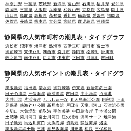
神奈川県
千葉県
茨城県
新潟県
富山県
石川県
福井県
愛知県
静岡県
三重県
大阪府
兵庫県
和歌山県
京都府
広島県
岡山県
山口県
鳥取県
島根県
高知県
香川県
徳島県
愛媛県
福岡県
佐賀県
長崎県
熊本県
大分県
宮崎県
鹿児島県
沖縄県
静岡県の人気市町村の潮見表・タイドグラフ
浜松市
沼津市
焼津市
熱海市
西伊豆町
磐田市
富士市
御前崎市
東伊豆町
湖西市
袋井市
静岡市
松崎町
掛川市
牧之原市
南伊豆町
伊豆市
伊東市
下田市
河津町
吉田町
静岡県の人気ポイントの潮見表・タイドグラ
フ
舞阪漁港
福田港
清水港
御前崎港
伊東港
新居海釣公園
田子の浦港
三保海岸
静浦漁港
吉田港
由比漁港
沼津港
大井川港
片浜海岸
ふぃしゅーな
弁天島海浜公園
用宗港
下田
足保港
熱海釣り公園
新居表浜
戸田港
天竜川河口
石津浜公園
今切口
木負堤防
稲取港
宇佐美港
中田島海岸
千本浜公園
土肥港
菊川河口
富士川河口
江の浦港
浜岡サーフ
焼津港
田子漁港
馬込川河口
大浜海岸
初島港
静波海岸
渚園
舞阪漁港網干場
三津
潮見坂海岸
川奈港
相良
三保松原