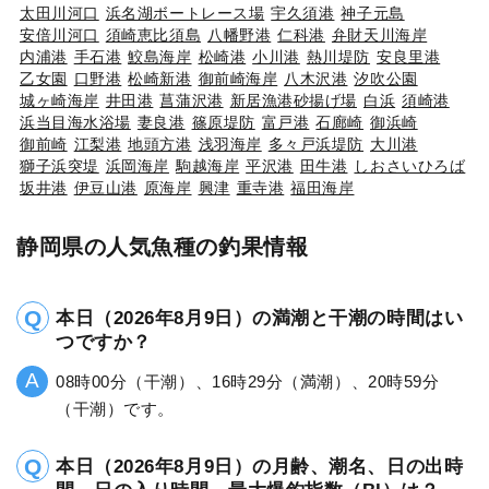
太田川河口
浜名湖ボートレース場
宇久須港
神子元島
安倍川河口
須崎恵比須島
八幡野港
仁科港
弁財天川海岸
内浦港
手石港
鮫島海岸
松崎港
小川港
熱川堤防
安良里港
乙女園
口野港
松崎新港
御前崎海岸
八木沢港
汐吹公園
城ヶ崎海岸
井田港
菖蒲沢港
新居漁港砂揚げ場
白浜
須崎港
浜当目海水浴場
妻良港
篠原堤防
富戸港
石廊崎
御浜崎
御前崎
江梨港
地頭方港
浅羽海岸
多々戸浜堤防
大川港
獅子浜突堤
浜岡海岸
駒越海岸
平沢港
田牛港
しおさいひろば
坂井港
伊豆山港
原海岸
興津
重寺港
福田海岸
静岡県の人気魚種の釣果情報
本日（2026年8月9日）の満潮と干潮の時間はい
つですか？
08時00分（干潮）、16時29分（満潮）、20時59分
（干潮）です。
本日（2026年8月9日）の月齢、潮名、日の出時