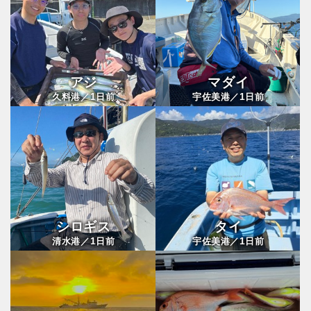
アジ
マダイ
1
1
久料港／
日前
宇佐美港／
日前
シロギス
タイ
1
1
清水港／
日前
宇佐美港／
日前