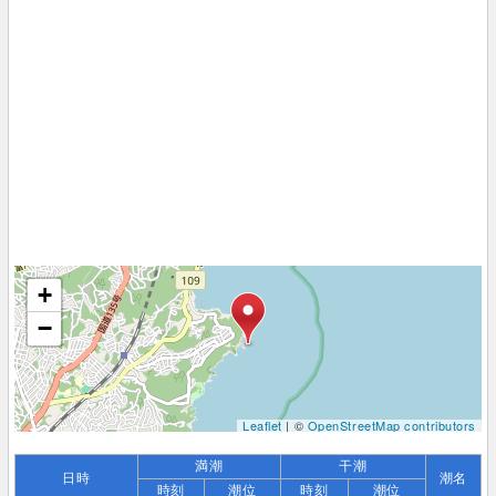
+
−
Leaflet
| ©
OpenStreetMap contributors
満潮
干潮
日時
潮名
時刻
潮位
時刻
潮位