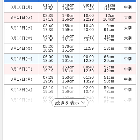
01:10
140cm
09:10
21cm
8月10日(月)
中潮
16:50
150cm
21:49
117cm
02:39
148cm
10:00
12cm
8月11日(火)
大潮
17:19
156cm
22:29
104cm
03:40
158cm
10:40
9cm
8月12日(水)
大潮
17:39
159cm
23:00
91cm
04:30
166cm
11:20
11cm
8月13日(木)
大潮
18:00
161cm
23:39
77cm
05:20
170cm
8月14日(金)
11:59
18cm
大潮
18:29
161cm
06:00
169cm
00:09
66cm
8月15日(土)
中潮
18:50
161cm
12:30
29cm
06:40
163cm
00:40
57cm
8月16日(日)
中潮
19:19
161cm
12:59
42cm
07:29
153cm
01:20
51cm
8月17日(月)
中潮
19:39
159cm
13:29
58cm
08:10
141cm
02:00
50cm
8月18日(火)
中潮
19:59
156cm
13:49
73cm
08:59
127cm
02:40
51cm
8月19日(水)
小潮
20:20
152cm
14:00
87cm
続きを表示