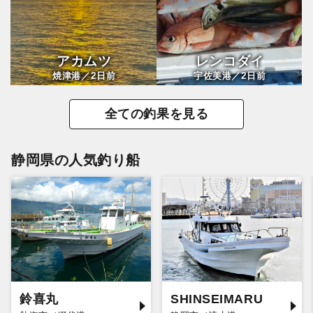
アカムツ
レンコダイ
2
2
焼津港／
日前
宇佐美港／
日前
全ての釣果を見る
静岡県の人気釣り船
鈴喜丸
SHINSEIMARU