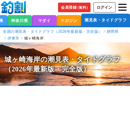
会員登録
ログイン
（無料）
潮見表・タイドグラフ
果
神奈川県
マダイ
マガジン
全国の潮見表・タイドグラフ（2026年最新版・完全版）
静岡県
伊東市
城ヶ崎海岸
城ヶ崎海岸の潮見表
・タイドグラフ
（2026年最新版・完全版）