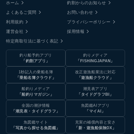
ホーム
釣割からのお知らせ
よくあるご質問
お問い合わせ
利用規約
プライバシーポリシー
運営会社
採用情報
特定商取引法に基づく表記
釣り船予約アプリ
釣りメディア
「釣割アプリ」
「FISHINGJAPAN」
1秒記入の乗船名簿
改正遊漁船業法に対応
「乗船名簿クラウド」
「遊漁船クラウド」
船釣りメディア
潮見表アプリ
「船釣りマガジン」
「タイドグラフBI」
全国の潮汐情報
魚図鑑AIアプリ
「潮見表・タイドグラフ」
「マイAI」
魚図鑑サイト
充実の補償内容と安さ
「写真から探せる魚図鑑」
「新・遊漁船保険DX」