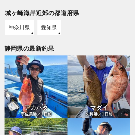
城ヶ崎海岸近郊の都道府県
神奈川県
愛知県
静岡県の最新釣果
アカハタ
マダイ
1
1
宇佐美港／
日前
久料港／
日前