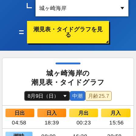
潮見表・タイドグラフを見
る
城ヶ崎海岸の
潮見表・タイドグラフ
中潮
月齢
25.7
日出
日入
月出
月入
04:58
18:39
00:23
15:56