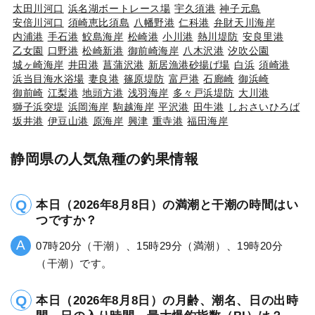
太田川河口
浜名湖ボートレース場
宇久須港
神子元島
安倍川河口
須崎恵比須島
八幡野港
仁科港
弁財天川海岸
内浦港
手石港
鮫島海岸
松崎港
小川港
熱川堤防
安良里港
乙女園
口野港
松崎新港
御前崎海岸
八木沢港
汐吹公園
城ヶ崎海岸
井田港
菖蒲沢港
新居漁港砂揚げ場
白浜
須崎港
浜当目海水浴場
妻良港
篠原堤防
富戸港
石廊崎
御浜崎
御前崎
江梨港
地頭方港
浅羽海岸
多々戸浜堤防
大川港
獅子浜突堤
浜岡海岸
駒越海岸
平沢港
田牛港
しおさいひろば
坂井港
伊豆山港
原海岸
興津
重寺港
福田海岸
静岡県の人気魚種の釣果情報
本日（2026年8月8日）の満潮と干潮の時間はい
つですか？
07時20分（干潮）、15時29分（満潮）、19時20分
（干潮）です。
本日（2026年8月8日）の月齢、潮名、日の出時