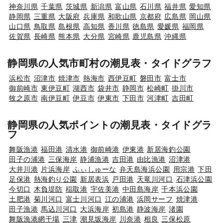
神奈川県
千葉県
茨城県
新潟県
富山県
石川県
福井県
愛知県
静岡県
三重県
大阪府
兵庫県
和歌山県
京都府
広島県
岡山県
山口県
鳥取県
島根県
高知県
香川県
徳島県
愛媛県
福岡県
佐賀県
長崎県
熊本県
大分県
宮崎県
鹿児島県
沖縄県
静岡県の人気市町村の潮見表・タイドグラフ
浜松市
沼津市
焼津市
熱海市
西伊豆町
磐田市
富士市
御前崎市
東伊豆町
湖西市
袋井市
静岡市
松崎町
掛川市
牧之原市
南伊豆町
伊豆市
伊東市
下田市
河津町
吉田町
静岡県の人気ポイントの潮見表・タイドグラ
フ
舞阪漁港
福田港
清水港
御前崎港
伊東港
新居海釣公園
田子の浦港
三保海岸
静浦漁港
吉田港
由比漁港
沼津港
大井川港
片浜海岸
ふぃしゅーな
弁天島海浜公園
用宗港
下田
足保港
熱海釣り公園
新居表浜
戸田港
天竜川河口
石津浜公園
今切口
木負堤防
稲取港
宇佐美港
中田島海岸
千本浜公園
土肥港
菊川河口
富士川河口
江の浦港
浜岡サーフ
焼津港
田子漁港
馬込川河口
大浜海岸
初島港
静波海岸
渚園
舞阪漁港網干場
三津
潮見坂海岸
川奈港
相良
三保松原