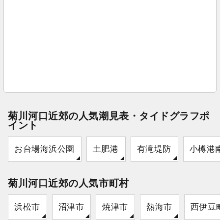
菊川河口近郊の人気潮見表・タイドグラフポ
イント
お台場海浜公園
土肥港
有滝堤防
小樽港
菊川河口近郊の人気市町村
浜松市
沼津市
焼津市
熱海市
西伊豆