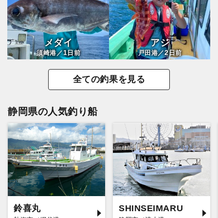
メダイ
アジ
1
2
須崎港／
日前
戸田港／
日前
全ての釣果を見る
静岡県の人気釣り船
鈴喜丸
SHINSEIMARU