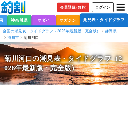
会員登録
ログイン
（無料）
潮見表・タイドグラフ
果
神奈川県
マダイ
マガジン
全国の潮見表・タイドグラフ（2026年最新版・完全版）
静岡県
掛川市
菊川河口
菊川河口の潮見表
・タイドグラフ（2
026年最新版・完全版）