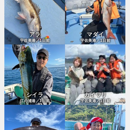
アラ
マダイ
1
1
宇佐美港／
日前
宇佐美港／
日前
シイラ
カイワリ
1
1
江の浦港／
日前
宇佐美港／
日前