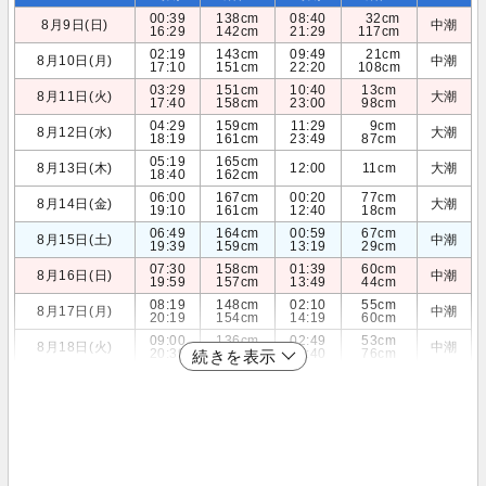
00:39
138cm
08:40
32cm
8月9日(日)
中潮
16:29
142cm
21:29
117cm
02:19
143cm
09:49
21cm
8月10日(月)
中潮
17:10
151cm
22:20
108cm
03:29
151cm
10:40
13cm
8月11日(火)
大潮
17:40
158cm
23:00
98cm
04:29
159cm
11:29
9cm
8月12日(水)
大潮
18:19
161cm
23:49
87cm
05:19
165cm
8月13日(木)
12:00
11cm
大潮
18:40
162cm
06:00
167cm
00:20
77cm
8月14日(金)
大潮
19:10
161cm
12:40
18cm
06:49
164cm
00:59
67cm
8月15日(土)
中潮
19:39
159cm
13:19
29cm
07:30
158cm
01:39
60cm
8月16日(日)
中潮
19:59
157cm
13:49
44cm
08:19
148cm
02:10
55cm
8月17日(月)
中潮
20:19
154cm
14:19
60cm
09:00
136cm
02:49
53cm
8月18日(火)
中潮
20:39
150cm
14:40
76cm
続きを表示