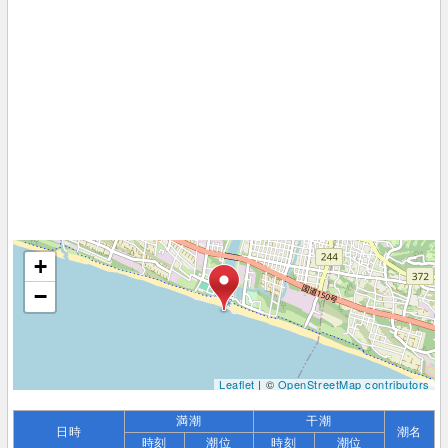
+
−
Leaflet
| ©
OpenStreetMap contributors
満潮
干潮
日時
潮名
時刻
潮位
時刻
潮位