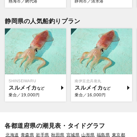
熱海市／網代港
静岡市／清水港
静岡県の人気船釣りプラン
SHINSEIMARU
南伊豆忠兵衛丸
スルメイカ
スルメイカ
19,000
16,000
乗合／
円
乗合／
円
各都道府県の潮見表・タイドグラフ
北海道
青森県
岩手県
秋田県
宮城県
山形県
福島県
東京都