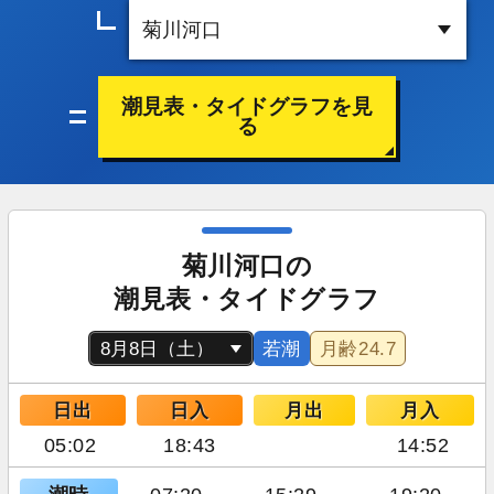
潮見表・タイドグラフを見
る
菊川河口の
潮見表・タイドグラフ
若潮
月齢
24.7
日出
日入
月出
月入
05:02
18:43
14:52