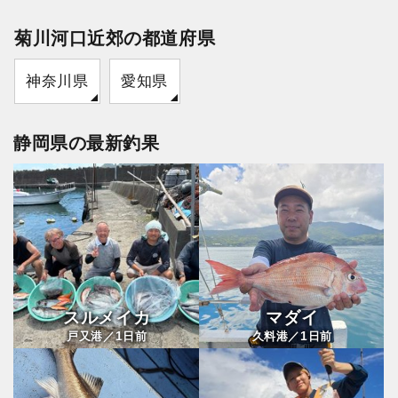
菊川河口近郊の都道府県
神奈川県
愛知県
静岡県の最新釣果
スルメイカ
マダイ
1
1
戸又港／
日前
久料港／
日前