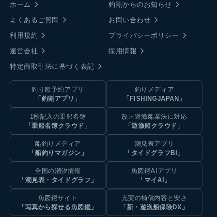
ホーム
釣割からのお知らせ
よくあるご質問
お問い合わせ
利用規約
プライバシーポリシー
運営会社
採用情報
特定商取引法に基づく表記
釣り船予約アプリ
釣りメディア
「釣割アプリ」
「FISHINGJAPAN」
1秒記入の乗船名簿
改正遊漁船業法に対応
「乗船名簿クラウド」
「遊漁船クラウド」
船釣りメディア
潮見表アプリ
「船釣りマガジン」
「タイドグラフBI」
全国の潮汐情報
魚図鑑AIアプリ
「潮見表・タイドグラフ」
「マイAI」
魚図鑑サイト
充実の補償内容と安さ
「写真から探せる魚図鑑」
「新・遊漁船保険DX」