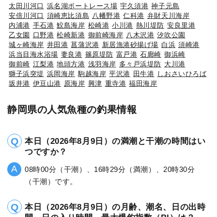
太田川河口
浜名湖ボートレース場
宇久須港
神子元島
安倍川河口
須崎恵比須島
八幡野港
仁科港
弁財天川海岸
内浦港
手石港
鮫島海岸
松崎港
小川港
熱川堤防
安良里港
乙女園
口野港
松崎新港
御前崎海岸
八木沢港
汐吹公園
城ヶ崎海岸
井田港
菖蒲沢港
新居漁港砂揚げ場
白浜
須崎港
浜当目海水浴場
妻良港
篠原堤防
富戸港
石廊崎
御浜崎
御前崎
江梨港
地頭方港
浅羽海岸
多々戸浜堤防
大川港
獅子浜突堤
浜岡海岸
駒越海岸
平沢港
田牛港
しおさいひろば
坂井港
伊豆山港
原海岸
興津
重寺港
福田海岸
静岡県の人気魚種の釣果情報
本日（2026年8月9日）の満潮と干潮の時間はい
つですか？
08時00分（干潮）、16時29分（満潮）、20時30分
（干潮）です。
本日（2026年8月9日）の月齢、潮名、日の出時