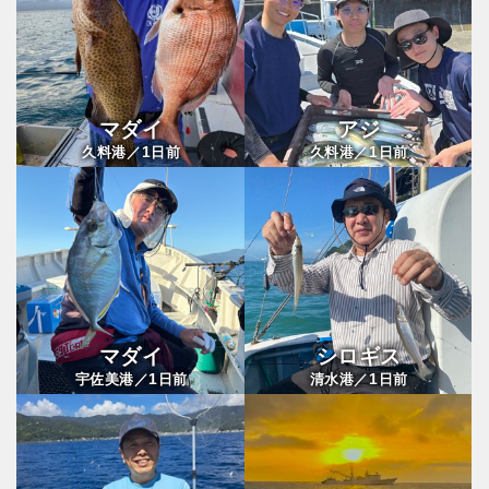
マダイ
アジ
1
1
久料港／
日前
久料港／
日前
マダイ
シロギス
1
1
宇佐美港／
日前
清水港／
日前