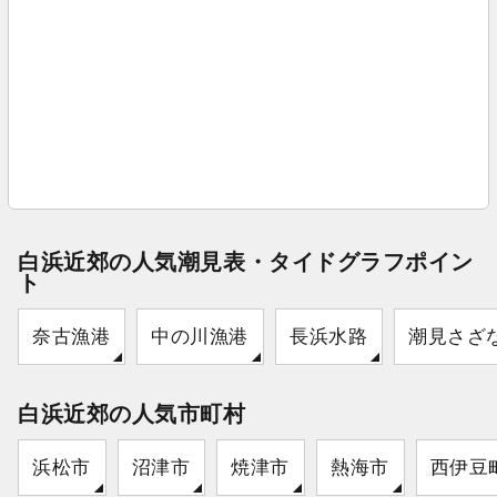
白浜近郊の人気潮見表・タイドグラフポイン
ト
奈古漁港
中の川漁港
長浜水路
潮見さざ
白浜近郊の人気市町村
浜松市
沼津市
焼津市
熱海市
西伊豆