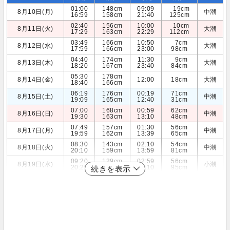
01:00
148cm
09:09
19cm
8月10日(月)
中潮
16:59
158cm
21:40
125cm
02:40
156cm
10:00
10cm
8月11日(火)
大潮
17:29
163cm
22:29
112cm
03:49
166cm
10:50
7cm
8月12日(水)
大潮
17:59
166cm
23:00
98cm
04:40
174cm
11:30
9cm
8月13日(木)
大潮
18:20
167cm
23:40
84cm
05:30
178cm
8月14日(金)
12:00
18cm
大潮
18:40
166cm
06:19
176cm
00:19
71cm
8月15日(土)
中潮
19:09
165cm
12:40
31cm
07:00
168cm
00:59
62cm
8月16日(日)
中潮
19:30
163cm
13:10
48cm
07:49
157cm
01:30
56cm
8月17日(月)
中潮
19:59
162cm
13:39
65cm
08:30
143cm
02:10
54cm
8月18日(火)
中潮
20:10
159cm
13:59
81cm
09:20
129cm
02:59
56cm
8月19日(水)
小潮
20:29
157cm
14:10
95cm
続きを表示