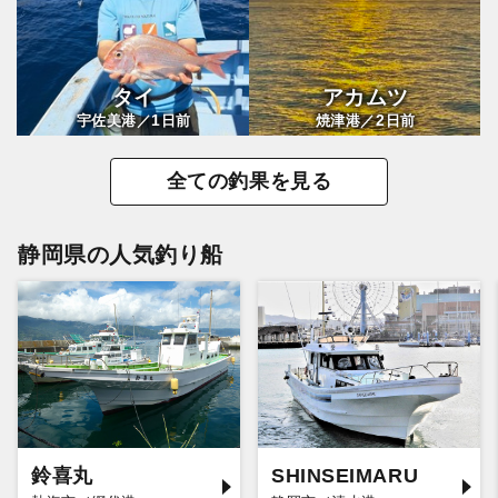
タイ
アカムツ
1
2
宇佐美港／
日前
焼津港／
日前
全ての釣果を見る
静岡県の人気釣り船
鈴喜丸
SHINSEIMARU