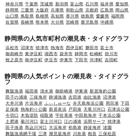
神奈川県
千葉県
茨城県
新潟県
富山県
石川県
福井県
愛知県
静岡県
三重県
大阪府
兵庫県
和歌山県
京都府
広島県
岡山県
山口県
鳥取県
島根県
高知県
香川県
徳島県
愛媛県
福岡県
佐賀県
長崎県
熊本県
大分県
宮崎県
鹿児島県
沖縄県
静岡県の人気市町村の潮見表・タイドグラフ
浜松市
沼津市
焼津市
熱海市
西伊豆町
磐田市
富士市
御前崎市
東伊豆町
湖西市
袋井市
静岡市
松崎町
掛川市
牧之原市
南伊豆町
伊豆市
伊東市
下田市
河津町
吉田町
静岡県の人気ポイントの潮見表・タイドグラ
フ
舞阪漁港
福田港
清水港
御前崎港
伊東港
新居海釣公園
田子の浦港
三保海岸
静浦漁港
吉田港
由比漁港
沼津港
大井川港
片浜海岸
ふぃしゅーな
弁天島海浜公園
用宗港
下田
足保港
熱海釣り公園
新居表浜
戸田港
天竜川河口
石津浜公園
今切口
木負堤防
稲取港
宇佐美港
中田島海岸
千本浜公園
土肥港
菊川河口
富士川河口
江の浦港
浜岡サーフ
焼津港
田子漁港
馬込川河口
大浜海岸
初島港
静波海岸
渚園
舞阪漁港網干場
三津
潮見坂海岸
川奈港
相良
三保松原