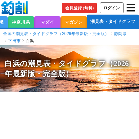
会員登録
ログイン
（無料）
潮見表・タイドグラフ
果
神奈川県
マダイ
マガジン
全国の潮見表・タイドグラフ（2026年最新版・完全版）
静岡県
下田市
白浜
白浜の潮見表
・タイドグラフ（2026
年最新版・完全版）