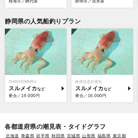
熱海市／網代港
静岡市／清水港
静岡県の人気船釣りプラン
SHINSEIMARU
南伊豆忠兵衛丸
スルメイカ
スルメイカ
19,000
16,000
乗合／
円
乗合／
円
各都道府県の潮見表・タイドグラフ
北海道
青森県
岩手県
秋田県
宮城県
山形県
福島県
東京都