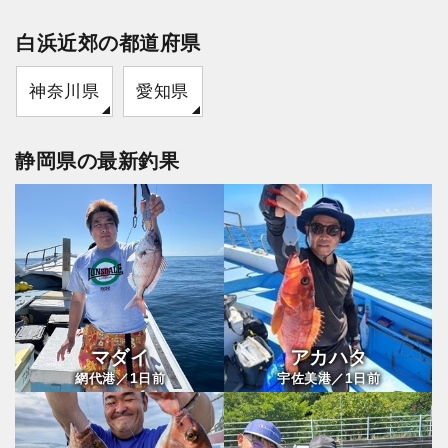
白浜近郊の都道府県
神奈川県
愛知県
静岡県の最新釣果
マダイ
アカハタ
1
1
網代港／
日前
宇佐美港／
日前