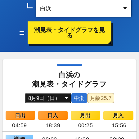
潮見表・タイドグラフを見
る
白浜の
潮見表・タイドグラフ
中潮
月齢
25.7
日出
日入
月出
月入
04:59
18:39
00:25
15:56