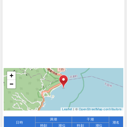
+
−
Leaflet
| ©
OpenStreetMap contributors
満潮
干潮
日時
潮名
時刻
潮位
時刻
潮位