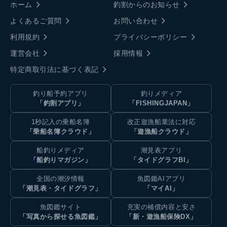
ホーム
釣割からのお知らせ
よくあるご質問
お問い合わせ
利用規約
プライバシーポリシー
運営会社
採用情報
特定商取引法に基づく表記
釣り船予約アプリ
釣りメディア
「釣割アプリ」
「FISHINGJAPAN」
1秒記入の乗船名簿
改正遊漁船業法に対応
「乗船名簿クラウド」
「遊漁船クラウド」
船釣りメディア
潮見表アプリ
「船釣りマガジン」
「タイドグラフBI」
全国の潮汐情報
魚図鑑AIアプリ
「潮見表・タイドグラフ」
「マイAI」
魚図鑑サイト
充実の補償内容と安さ
「写真から探せる魚図鑑」
「新・遊漁船保険DX」