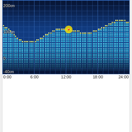
200
100
0
-40
0:00
6:00
12:00
18:00
24:00