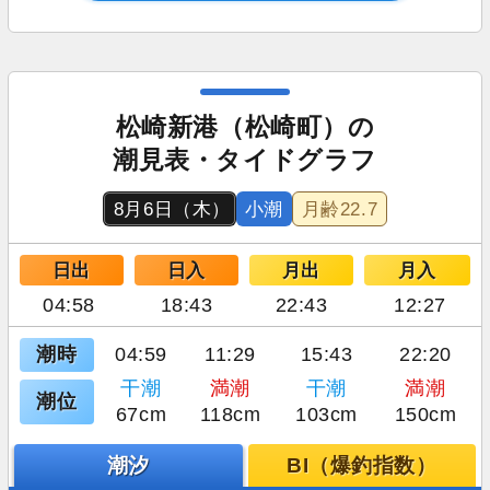
松崎新港（松崎町）の
潮見表・タイドグラフ
8月6日（木）
小潮
月齢
22.7
日出
日入
月出
月入
04:58
18:43
22:43
12:27
潮時
04:59
11:29
15:43
22:20
干潮
満潮
干潮
満潮
潮位
67cm
118cm
103cm
150cm
潮汐
BI（爆釣指数）