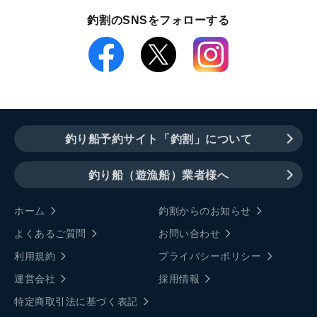
釣割のSNSをフォローする
釣り船予約サイト「釣割」について
釣り船（遊漁船）業者様へ
ホーム
釣割からのお知らせ
よくあるご質問
お問い合わせ
利用規約
プライバシーポリシー
運営会社
採用情報
特定商取引法に基づく表記