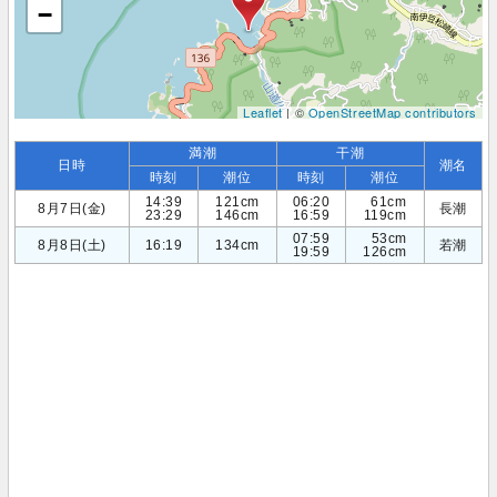
−
Leaflet
| ©
OpenStreetMap contributors
満潮
干潮
日時
潮名
時刻
潮位
時刻
潮位
14:39
121cm
06:20
61cm
8月7日(金)
長潮
23:29
146cm
16:59
119cm
07:59
53cm
8月8日(土)
16:19
134cm
若潮
19:59
126cm