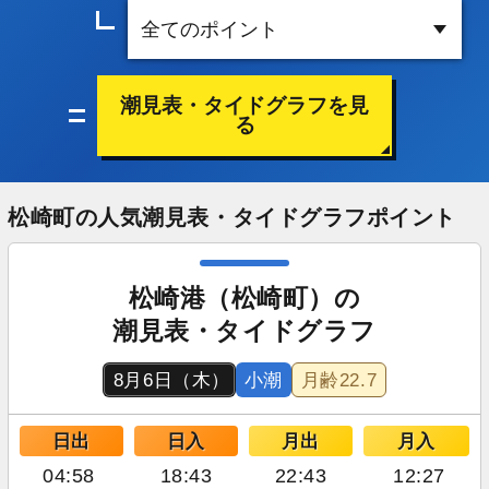
潮見表・タイドグラフを見
る
松崎町の人気潮見表・タイドグラフポイント
松崎港（松崎町）の
潮見表・タイドグラフ
8月6日（木）
小潮
月齢
22.7
日出
日入
月出
月入
04:58
18:43
22:43
12:27