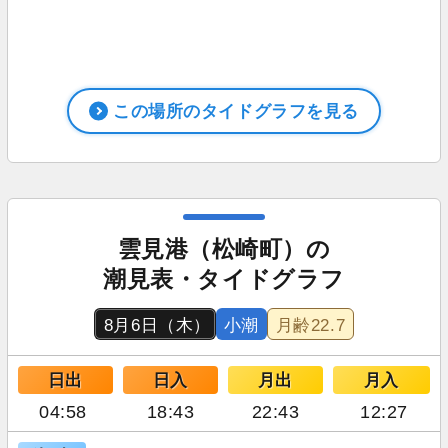
この場所のタイドグラフを見る
雲見港（松崎町）の
潮見表・タイドグラフ
8月6日（木）
小潮
月齢
22.7
日出
日入
月出
月入
04:58
18:43
22:43
12:27