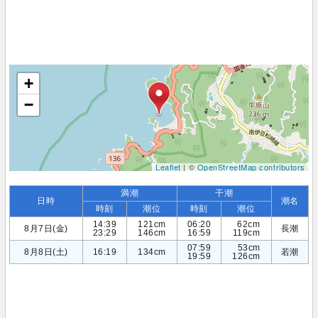
+
−
Leaflet
| ©
OpenStreetMap contributors
満潮
干潮
日時
潮名
時刻
潮位
時刻
潮位
14:39
121cm
06:20
62cm
8月7日(金)
長潮
23:29
146cm
16:59
119cm
07:59
53cm
8月8日(土)
16:19
134cm
若潮
19:59
126cm