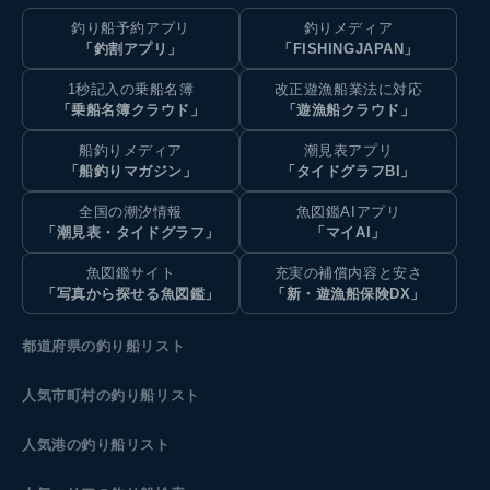
釣り船予約アプリ
釣りメディア
「釣割アプリ」
「FISHINGJAPAN」
1秒記入の乗船名簿
改正遊漁船業法に対応
「乗船名簿クラウド」
「遊漁船クラウド」
船釣りメディア
潮見表アプリ
「船釣りマガジン」
「タイドグラフBI」
全国の潮汐情報
魚図鑑AIアプリ
「潮見表・タイドグラフ」
「マイAI」
魚図鑑サイト
充実の補償内容と安さ
「写真から探せる魚図鑑」
「新・遊漁船保険DX」
都道府県の釣り船リスト
人気市町村の釣り船リスト
人気港の釣り船リスト