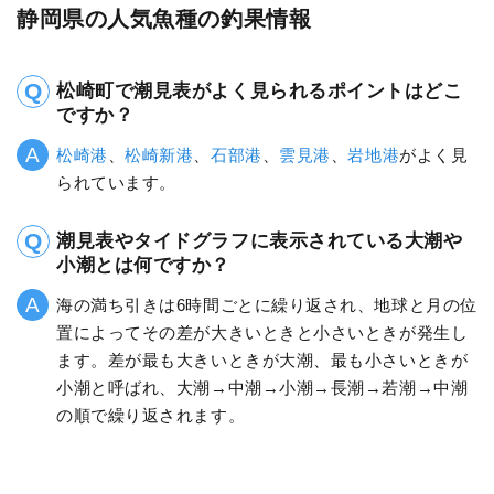
静岡県の人気魚種の釣果情報
松崎町で潮見表がよく見られるポイントはどこ
ですか？
松崎港
、
松崎新港
、
石部港
、
雲見港
、
岩地港
がよく見
られています。
潮見表やタイドグラフに表示されている大潮や
小潮とは何ですか？
海の満ち引きは6時間ごとに繰り返され、地球と月の位
置によってその差が大きいときと小さいときが発生し
ます。差が最も大きいときが大潮、最も小さいときが
小潮と呼ばれ、大潮→中潮→小潮→長潮→若潮→中潮
の順で繰り返されます。