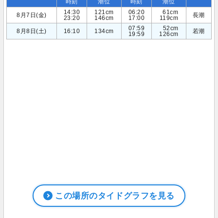
時刻
潮位
時刻
潮位
14:30
121cm
06:20
61cm
8月7日(金)
長潮
23:20
146cm
17:00
119cm
07:59
52cm
8月8日(土)
16:10
134cm
若潮
19:59
126cm
この場所のタイドグラフを見る