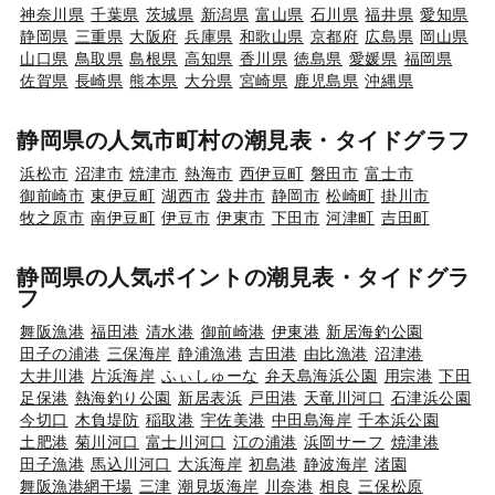
神奈川県
千葉県
茨城県
新潟県
富山県
石川県
福井県
愛知県
静岡県
三重県
大阪府
兵庫県
和歌山県
京都府
広島県
岡山県
山口県
鳥取県
島根県
高知県
香川県
徳島県
愛媛県
福岡県
佐賀県
長崎県
熊本県
大分県
宮崎県
鹿児島県
沖縄県
静岡県の人気市町村の潮見表・タイドグラフ
浜松市
沼津市
焼津市
熱海市
西伊豆町
磐田市
富士市
御前崎市
東伊豆町
湖西市
袋井市
静岡市
松崎町
掛川市
牧之原市
南伊豆町
伊豆市
伊東市
下田市
河津町
吉田町
静岡県の人気ポイントの潮見表・タイドグラ
フ
舞阪漁港
福田港
清水港
御前崎港
伊東港
新居海釣公園
田子の浦港
三保海岸
静浦漁港
吉田港
由比漁港
沼津港
大井川港
片浜海岸
ふぃしゅーな
弁天島海浜公園
用宗港
下田
足保港
熱海釣り公園
新居表浜
戸田港
天竜川河口
石津浜公園
今切口
木負堤防
稲取港
宇佐美港
中田島海岸
千本浜公園
土肥港
菊川河口
富士川河口
江の浦港
浜岡サーフ
焼津港
田子漁港
馬込川河口
大浜海岸
初島港
静波海岸
渚園
舞阪漁港網干場
三津
潮見坂海岸
川奈港
相良
三保松原