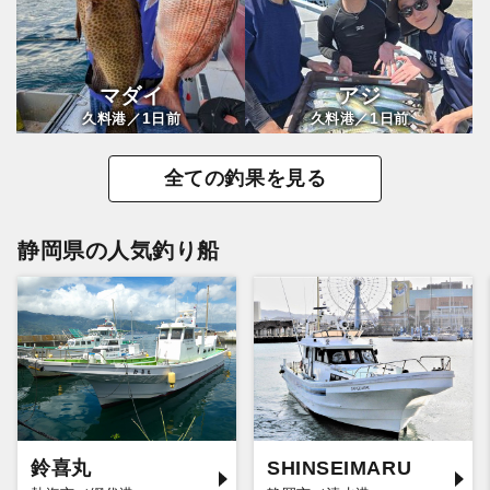
マダイ
アジ
1
1
久料港／
日前
久料港／
日前
全ての釣果を見る
静岡県の人気釣り船
鈴喜丸
SHINSEIMARU