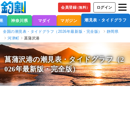
会員登録
ログイン
（無料）
潮見表・タイドグラフ
果
神奈川県
マダイ
マガジン
全国の潮見表・タイドグラフ（2026年最新版・完全版）
静岡県
河津町
菖蒲沢港
菖蒲沢港の潮見表
・タイドグラフ（2
026年最新版・完全版）