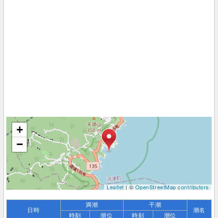
+
−
Leaflet
| ©
OpenStreetMap contributors
満潮
干潮
日時
潮名
時刻
潮位
時刻
潮位