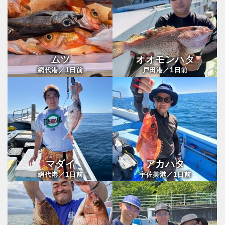
ムツ
オオモンハタ
1
1
網代港／
日前
戸田港／
日前
マダイ
アカハタ
1
1
網代港／
日前
宇佐美港／
日前