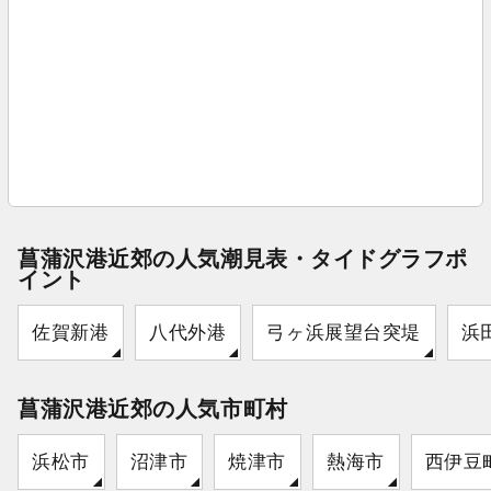
菖蒲沢港近郊の人気潮見表・タイドグラフポ
イント
佐賀新港
八代外港
弓ヶ浜展望台突堤
浜
菖蒲沢港近郊の人気市町村
浜松市
沼津市
焼津市
熱海市
西伊豆