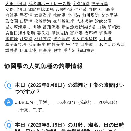
太田川河口
浜名湖ボートレース場
宇久須港
神子元島
安倍川河口
須崎恵比須島
八幡野港
仁科港
弁財天川海岸
内浦港
手石港
鮫島海岸
松崎港
小川港
熱川堤防
安良里港
乙女園
口野港
松崎新港
御前崎海岸
八木沢港
汐吹公園
城ヶ崎海岸
井田港
菖蒲沢港
新居漁港砂揚げ場
白浜
須崎港
浜当目海水浴場
妻良港
篠原堤防
富戸港
石廊崎
御浜崎
御前崎
江梨港
地頭方港
浅羽海岸
多々戸浜堤防
大川港
獅子浜突堤
浜岡海岸
駒越海岸
平沢港
田牛港
しおさいひろば
坂井港
伊豆山港
原海岸
興津
重寺港
福田海岸
静岡県の人気魚種の釣果情報
本日（2026年8月9日）の満潮と干潮の時間はい
つですか？
08時00分（干潮）、16時29分（満潮）、20時30分
（干潮）です。
本日（2026年8月9日）の月齢、潮名、日の出時