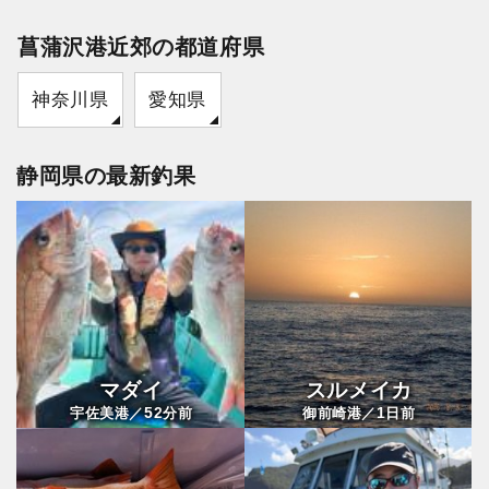
菖蒲沢港近郊の都道府県
神奈川県
愛知県
静岡県の最新釣果
マダイ
スルメイカ
52
1
宇佐美港／
分前
御前崎港／
日前