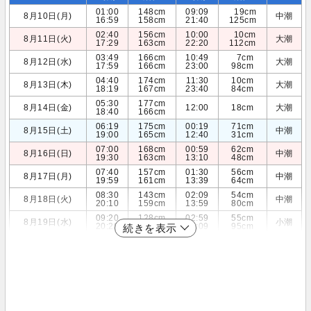
01:00
148cm
09:09
19cm
8月10日(月)
中潮
16:59
158cm
21:40
125cm
02:40
156cm
10:00
10cm
8月11日(火)
大潮
17:29
163cm
22:20
112cm
03:49
166cm
10:49
7cm
8月12日(水)
大潮
17:59
166cm
23:00
98cm
04:40
174cm
11:30
10cm
8月13日(木)
大潮
18:19
167cm
23:40
84cm
05:30
177cm
8月14日(金)
12:00
18cm
大潮
18:40
166cm
06:19
175cm
00:19
71cm
8月15日(土)
中潮
19:00
165cm
12:40
31cm
07:00
168cm
00:59
62cm
8月16日(日)
中潮
19:30
163cm
13:10
48cm
07:40
157cm
01:30
56cm
8月17日(月)
中潮
19:59
161cm
13:39
64cm
08:30
143cm
02:09
54cm
8月18日(火)
中潮
20:10
159cm
13:59
80cm
09:20
128cm
02:59
55cm
8月19日(水)
小潮
20:29
156cm
14:09
95cm
続きを表示