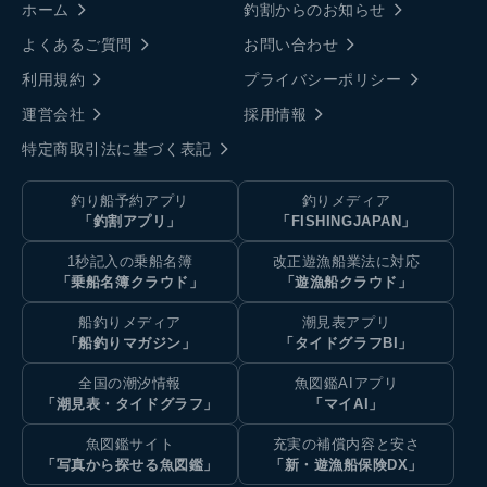
ホーム
釣割からのお知らせ
よくあるご質問
お問い合わせ
利用規約
プライバシーポリシー
運営会社
採用情報
特定商取引法に基づく表記
釣り船予約アプリ
釣りメディア
「釣割アプリ」
「FISHINGJAPAN」
1秒記入の乗船名簿
改正遊漁船業法に対応
「乗船名簿クラウド」
「遊漁船クラウド」
船釣りメディア
潮見表アプリ
「船釣りマガジン」
「タイドグラフBI」
全国の潮汐情報
魚図鑑AIアプリ
「潮見表・タイドグラフ」
「マイAI」
魚図鑑サイト
充実の補償内容と安さ
「写真から探せる魚図鑑」
「新・遊漁船保険DX」