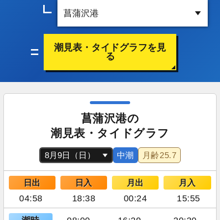
潮見表・タイドグラフを見
る
菖蒲沢港の
潮見表・タイドグラフ
中潮
月齢
25.7
日出
日入
月出
月入
04:58
18:38
00:24
15:55