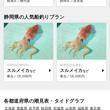
熱海市／網代港
静岡市／清水港
静岡県の人気船釣りプラン
SHINSEIMARU
南伊豆忠兵衛丸
スルメイカ
スルメイカ
19,000
16,000
乗合／
円
乗合／
円
各都道府県の潮見表・タイドグラフ
北海道
青森県
岩手県
秋田県
宮城県
山形県
福島県
東京都