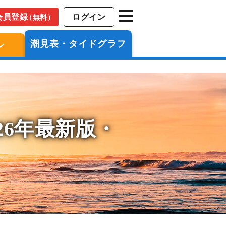
会員登録
ログイン
（無料）
潮見表・タイドグラフ
ン
26年最新版・