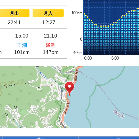
100
月出
月入
22:41
12:27
0
15:00
21:10
0
干潮
満潮
m
101cm
147cm
-40
0:00
6:00