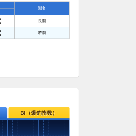
潮名
m
長潮
m
m
若潮
m
BI（爆釣指数）