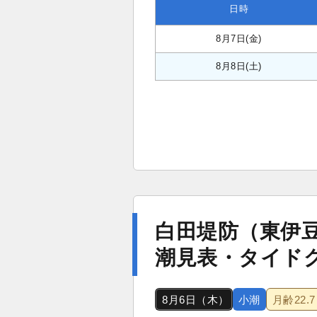
日時
8月7日(金)
8月8日(土)
白田堤防（東伊
潮見表・タイド
8月6日（木）
小潮
月齢
22.7