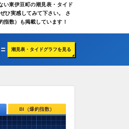
ない東伊豆町の潮見表・タイド
ぜひ実感してみて下さい。 さ
釣指数）も掲載しています！
潮見表・タイドグラフを見る
BI（爆釣指数）