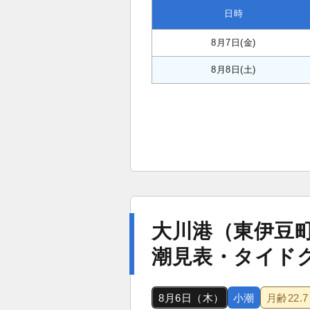
日時
8月7日(金)
8月8日(土)
大川港（東伊豆
潮見表・タイド
8月6日（木）
小潮
月齢
22.7