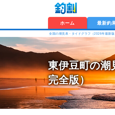
ホーム
最新釣
全国の潮見表・タイドグラフ（2026年最新
東伊豆町の潮
完全版）