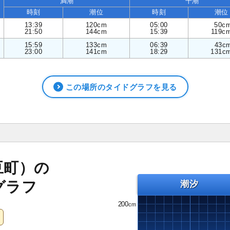
満潮
干潮
時刻
潮位
時刻
潮位
13:39
120cm
05:00
50c
21:50
144cm
15:39
119c
15:59
133cm
06:39
43c
23:00
141cm
18:29
131c
この場所のタイドグラフを見る
豆町）の
グラフ
潮汐
200