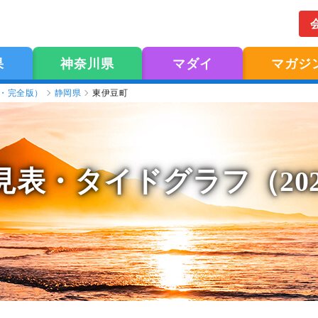
果
神奈川県
マダイ
マガジ
版・完全版）
静岡県
東伊豆町
見表
・タイドグラフ（20