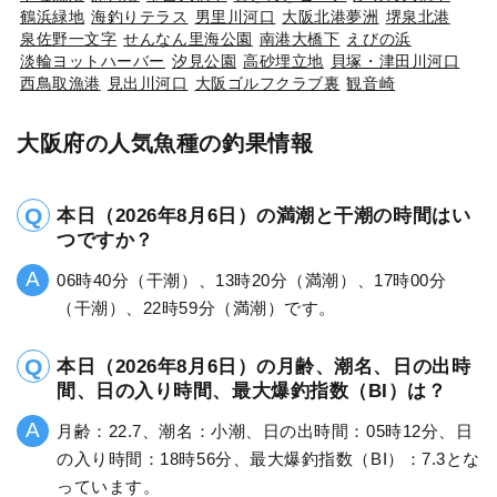
鶴浜緑地
海釣りテラス
男里川河口
大阪北港夢洲
堺泉北港
泉佐野一文字
せんなん里海公園
南港大橋下
えびの浜
淡輪ヨットハーバー
汐見公園
高砂埋立地
貝塚・津田川河口
西鳥取漁港
見出川河口
大阪ゴルフクラブ裏
観音崎
大阪府の人気魚種の釣果情報
本日（2026年8月6日）の満潮と干潮の時間はい
つですか？
06時40分（干潮）、13時20分（満潮）、17時00分
（干潮）、22時59分（満潮）です。
本日（2026年8月6日）の月齢、潮名、日の出時
間、日の入り時間、最大爆釣指数（BI）は？
月齢：22.7、潮名：小潮、日の出時間：05時12分、日
の入り時間：18時56分、最大爆釣指数（BI）：7.3とな
っています。