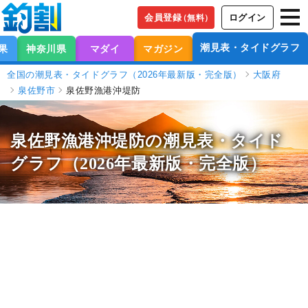
会員登録
ログイン
（無料）
潮見表・タイドグラフ
果
神奈川県
マダイ
マガジン
全国の潮見表・タイドグラフ（2026年最新版・完全版）
大阪府
泉佐野市
泉佐野漁港沖堤防
泉佐野漁港沖堤防の潮見表
・タイド
グラフ（2026年最新版・完全版）