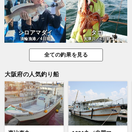
シロアマダイ
タコ
4
4
淡輪漁港／
日前
大津川／
日前
全ての釣果を見る
大阪府の人気釣り船