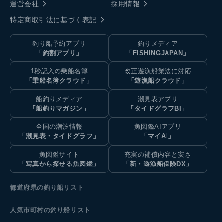
運営会社
採用情報
特定商取引法に基づく表記
釣り船予約アプリ
釣りメディア
「釣割アプリ」
「FISHINGJAPAN」
1秒記入の乗船名簿
改正遊漁船業法に対応
「乗船名簿クラウド」
「遊漁船クラウド」
船釣りメディア
潮見表アプリ
「船釣りマガジン」
「タイドグラフBI」
全国の潮汐情報
魚図鑑AIアプリ
「潮見表・タイドグラフ」
「マイAI」
魚図鑑サイト
充実の補償内容と安さ
「写真から探せる魚図鑑」
「新・遊漁船保険DX」
都道府県の釣り船リスト
人気市町村の釣り船リスト