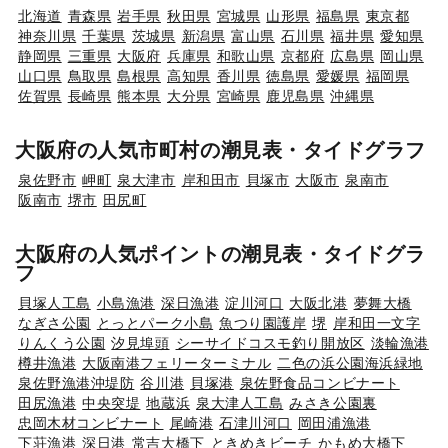
北海道
青森県
岩手県
秋田県
宮城県
山形県
福島県
東京都
神奈川県
千葉県
茨城県
新潟県
富山県
石川県
福井県
愛知県
静岡県
三重県
大阪府
兵庫県
和歌山県
京都府
広島県
岡山県
山口県
鳥取県
島根県
高知県
香川県
徳島県
愛媛県
福岡県
佐賀県
長崎県
熊本県
大分県
宮崎県
鹿児島県
沖縄県
大阪府の人気市町村の潮見表・タイドグラフ
泉佐野市
岬町
泉大津市
岸和田市
貝塚市
大阪市
泉南市
阪南市
堺市
田尻町
大阪府の人気ポイントの潮見表・タイドグラ
フ
貝塚人工島
小島漁港
深日漁港
淀川河口
大阪北港
夢舞大橋
なぎさ公園
とっとパーク小島
魚つり園護岸
堺
岸和田一文字
りんくう公園
汐見埠頭
シーサイドコスモ釣り開放区
淡輪漁港
樽井漁港
大阪南港フェリーターミナル
二色の浜公園海浜緑地
泉佐野漁港沖堤防
谷川港
貝塚港
泉佐野食品コンビナート
田尻漁港
中央突堤
地蔵浜
泉大津人工島
みさき公園裏
忠岡木材コンビナート
尾崎港
石津川河口
岡田浦漁港
下荘漁港
深日港
常吉大橋下
ときめきビーチ
かもめ大橋下