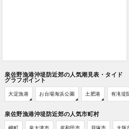
泉佐野漁港沖堤防近郊の人気潮見表・タイド
グラフポイント
大淀漁港
お台場海浜公園
土肥港
有滝堤
泉佐野漁港沖堤防近郊の人気市町村
岬町
泉大津市
岸和田市
貝塚市
大阪