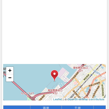
+
−
Leaflet
| ©
OpenStreetMap contributors
満潮
干潮