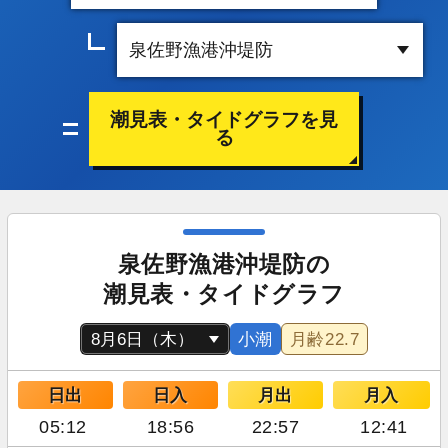
潮見表・タイドグラフを見
る
泉佐野漁港沖堤防の
潮見表・タイドグラフ
小潮
月齢
22.7
日出
日入
月出
月入
05:12
18:56
22:57
12:41