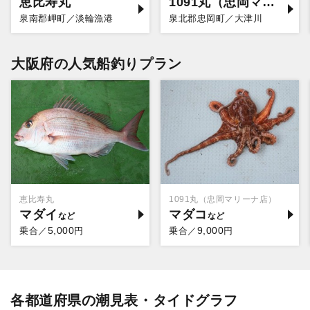
恵比寿丸
1091丸（忠岡マリーナ店）
泉南郡岬町／淡輪漁港
泉北郡忠岡町／大津川
大阪府の人気船釣りプラン
恵比寿丸
1091丸（忠岡マリーナ店）
マダイ
マダコ
5,000
9,000
乗合／
円
乗合／
円
各都道府県の潮見表・タイドグラフ