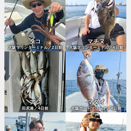
タコ
マチヌ
2
4
大阪マリンターミナル／
日前
大阪マリンターミナル／
日前
アジ
マダイ
4
4
田尻港／
日前
大阪ポートマリーナ／
日前