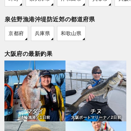
泉佐野漁港沖堤防近郊の都道府県
京都府
兵庫県
和歌山県
大阪府の最新釣果
マダイ
チヌ
1
2
淡輪漁港／
日前
大阪ポートマリーナ／
日前