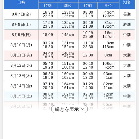
日時
潮名
時刻
潮位
時刻
潮位
16:30
123cm
08:00
43cm
8月7日(金)
長潮
22:59
135cm
17:19
123cm
17:59
135cm
09:19
31cm
8月8日(土)
若潮
23:30
133cm
21:39
132cm
10:19
18cm
8月9日(日)
18:09
145cm
中潮
22:59
127cm
03:20
131cm
11:10
8cm
8月10日(月)
中潮
18:30
152cm
23:30
118cm
04:40
140cm
8月11日(火)
12:00
0cm
大潮
18:59
157cm
05:40
151cm
00:10
106cm
8月12日(水)
大潮
19:20
160cm
12:40
-2cm
06:30
160cm
00:49
93cm
8月13日(木)
大潮
19:59
162cm
13:20
1cm
07:19
164cm
01:29
82cm
8月14日(金)
大潮
20:20
161cm
14:00
11cm
08:00
162cm
02:00
72cm
8月15日(土)
中潮
20:49
158cm
14:39
27cm
08:49
155cm
02:49
65cm
8月16日(日)
中潮
21:19
153cm
15:00
46cm
続きを表示