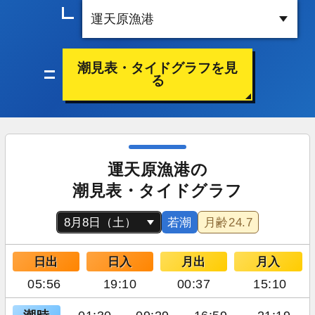
潮見表・タイドグラフを見
る
運天原漁港の
潮見表・タイドグラフ
若潮
月齢
24.7
日出
日入
月出
月入
05:56
19:10
00:37
15:10