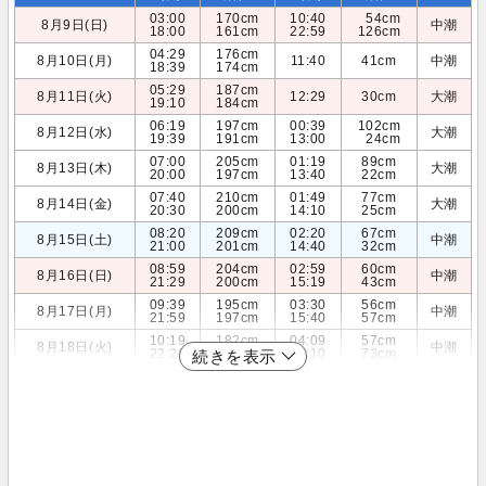
03:00
170cm
10:40
54cm
8月9日(日)
中潮
18:00
161cm
22:59
126cm
04:29
176cm
8月10日(月)
11:40
41cm
中潮
18:39
174cm
05:29
187cm
8月11日(火)
12:29
30cm
大潮
19:10
184cm
06:19
197cm
00:39
102cm
8月12日(水)
大潮
19:39
191cm
13:00
24cm
07:00
205cm
01:19
89cm
8月13日(木)
大潮
20:00
197cm
13:40
22cm
07:40
210cm
01:49
77cm
8月14日(金)
大潮
20:30
200cm
14:10
25cm
08:20
209cm
02:20
67cm
8月15日(土)
中潮
21:00
201cm
14:40
32cm
08:59
204cm
02:59
60cm
8月16日(日)
中潮
21:29
200cm
15:19
43cm
09:39
195cm
03:30
56cm
8月17日(月)
中潮
21:59
197cm
15:40
57cm
10:19
182cm
04:09
57cm
8月18日(火)
中潮
22:20
193cm
16:10
73cm
続きを表示