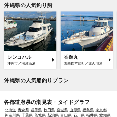
沖縄県の人気釣り船
シンコハル
香輝丸
沖縄市／泡瀬漁港
国頭郡本部町／渡久地港
沖縄県の人気船釣りプラン
各都道府県の潮見表・タイドグラフ
北海道
青森県
岩手県
秋田県
宮城県
山形県
福島県
東京都
神奈川県
千葉県
茨城県
新潟県
富山県
石川県
福井県
愛知県