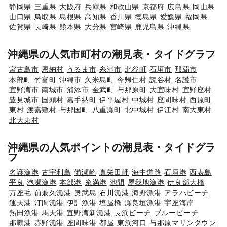
静岡県
三重県
大阪府
兵庫県
和歌山県
京都府
広島県
岡山県
山口県
鳥取県
島根県
高知県
香川県
徳島県
愛媛県
福岡県
佐賀県
長崎県
熊本県
大分県
宮崎県
鹿児島県
沖縄県
沖縄県の人気市町村の潮見表・タイドグラフ
宮古島市
恩納村
うるま市
糸満市
北谷町
石垣市
那覇市
本部町
竹富町
沖縄市
久米島町
今帰仁村
読谷村
名護市
宜野湾市
南城市
浦添市
金武町
与那原町
大宜味村
宜野座村
豊見城市
国頭村
嘉手納町
伊平屋村
中城村
座間味村
西原町
東村
渡嘉敷村
与那国町
八重瀬町
北中城村
伊江村
南大東村
北大東村
沖縄県の人気ポイントの潮見表・タイドグラ
フ
名護漁港
古宇利島
備瀬崎
真栄田岬
海中道路
石垣港
西表島
平良
泡瀬漁港
本部港
糸満港
池間
屋我地漁港
伊良部大橋
万座毛
前兼久漁港
奥武島
石川漁港
海野漁港
アラハビーチ
運天港
汀間漁港
伊計漁港
塩屋橋
瀬良垣漁港
宇座海岸
熱田漁港
馬天港
宜野湾新漁港
長浜ビーチ
ブルービーチ
那覇港
赤野漁港
座間味港
都屋
東浜河口
与那原マリンタウン