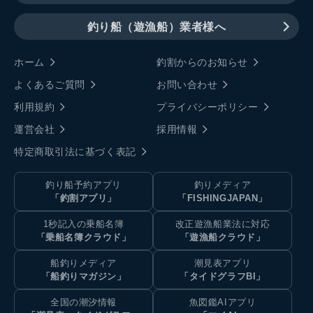
釣り船（遊漁船）業者様へ
ホーム
釣割からのお知らせ
よくあるご質問
お問い合わせ
利用規約
プライバシーポリシー
運営会社
採用情報
特定商取引法に基づく表記
釣り船予約アプリ
釣りメディア
「釣割アプリ」
「FISHINGJAPAN」
1秒記入の乗船名簿
改正遊漁船業法に対応
「乗船名簿クラウド」
「遊漁船クラウド」
船釣りメディア
潮見表アプリ
「船釣りマガジン」
「タイドグラフBI」
全国の潮汐情報
魚図鑑AIアプリ