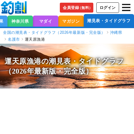
会員登録
ログイン
（無料）
潮見表・タイドグラフ
果
神奈川県
マダイ
マガジン
全国の潮見表・タイドグラフ（2026年最新版・完全版）
沖縄県
名護市
運天原漁港
運天原漁港の潮見表
・タイドグラフ
（2026年最新版・完全版）