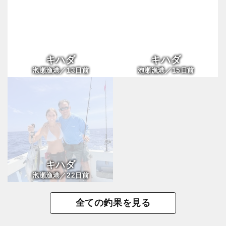
キハダ
キハダ
13
15
泡瀬漁港／
日前
泡瀬漁港／
日前
キハダ
22
泡瀬漁港／
日前
全ての釣果を見る