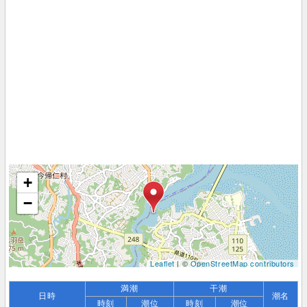
+
−
Leaflet
| ©
OpenStreetMap contributors
満潮
干潮
日時
潮名
時刻
潮位
時刻
潮位