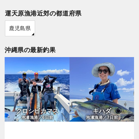
運天原漁港近郊の都道府県
鹿児島県
沖縄県の最新釣果
クロシビカマス
キハダ
6
7
泡瀬漁港／
日前
泡瀬漁港／
日前