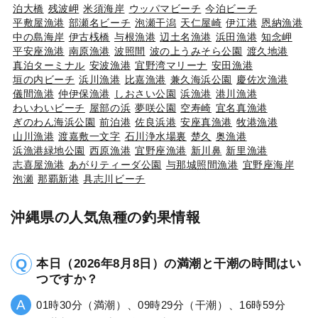
泊大橋
残波岬
米須海岸
ウッパマビーチ
今泊ビーチ
平敷屋漁港
部瀬名ビーチ
泡瀬干潟
天仁屋崎
伊江港
恩納漁港
中の島海岸
伊古桟橋
与根漁港
辺土名漁港
浜田漁港
知念岬
平安座漁港
南原漁港
波照間
波の上うみそら公園
渡久地港
真泊ターミナル
安波漁港
宜野湾マリーナ
安田漁港
垣の内ビーチ
浜川漁港
比嘉漁港
兼久海浜公園
慶佐次漁港
儀間漁港
仲伊保漁港
しおさい公園
浜漁港
港川漁港
わいわいビーチ
屋部の浜
夢咲公園
空寿崎
宜名真漁港
ぎのわん海浜公園
前泊港
佐良浜港
安座真漁港
牧港漁港
山川漁港
渡嘉敷一文字
石川浄水場裏
楚久
奥漁港
浜漁港緑地公園
西原漁港
宜野座漁港
新川鼻
新里漁港
志喜屋漁港
あがりティーダ公園
与那城照間漁港
宜野座海岸
泡瀬
那覇新港
具志川ビーチ
沖縄県の人気魚種の釣果情報
本日（2026年8月8日）の満潮と干潮の時間はい
つですか？
01時30分（満潮）、09時29分（干潮）、16時59分