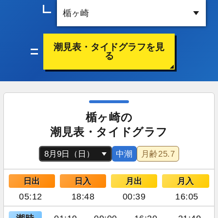
潮見表・タイドグラフを見
る
楯ヶ崎の
潮見表・タイドグラフ
中潮
月齢
25.7
日出
日入
月出
月入
05:12
18:48
00:39
16:05