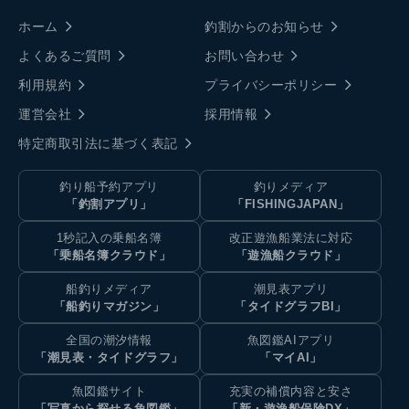
ホーム
釣割からのお知らせ
よくあるご質問
お問い合わせ
利用規約
プライバシーポリシー
運営会社
採用情報
特定商取引法に基づく表記
釣り船予約アプリ
釣りメディア
「釣割アプリ」
「FISHINGJAPAN」
1秒記入の乗船名簿
改正遊漁船業法に対応
「乗船名簿クラウド」
「遊漁船クラウド」
船釣りメディア
潮見表アプリ
「船釣りマガジン」
「タイドグラフBI」
全国の潮汐情報
魚図鑑AIアプリ
「潮見表・タイドグラフ」
「マイAI」
魚図鑑サイト
充実の補償内容と安さ
「写真から探せる魚図鑑」
「新・遊漁船保険DX」