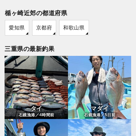
楯ヶ崎近郊の都道府県
愛知県
京都府
和歌山県
三重県の最新釣果
タイ
マダイ
4
5
石鏡漁港／
時間前
石鏡漁港／
日前