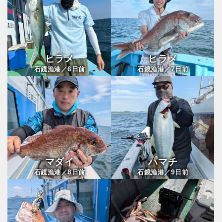
ヒラメ
ヒラメ
6
7
石鏡漁港／
日前
石鏡漁港／
日前
マダイ
ハマチ
8
9
石鏡漁港／
日前
石鏡漁港／
日前