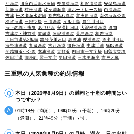
江漁港
御座白浜海水浴場
奈屋浦漁港
相賀浦漁港
安楽島漁港
新鹿漁港
村松漁港
鼓ヶ浦海岸
津ボートレース場
白浦漁港
吉津
松名瀬海水浴場
答志島和具港
富洲原漁港
南張海浜公園
梶賀漁港
三部突堤
三浦漁港
イルカ島
員弁川河口
海上釣堀・辨屋
あづり浜
安濃川河口
大曽根浦漁港
迫間
吉津港・神前浦
道瀬港
阿曽浦漁港
菅島漁港
相差漁港
四日市港第3埠頭
志登茂川河口
島勝浦
礫浦漁港
雲出川河口
海野浦漁港
九鬼漁港
古江漁港
御座漁港
中津浜浦
猟師漁港
船越前浜小公園
本浦漁港
大野浜
四日市一文字堤
田曽大突堤
佐田浜港
御座岬
霞一文字
早田漁港
三木里海岸
志戸ノ鼻
三重県の人気魚種の釣果情報
本日（2026年8月9日）の満潮と干潮の時間はい
つですか？
01時19分（満潮）、09時00分（干潮）、16時20分
（満潮）、21時49分（干潮）です。
本日（2026年8月9日）の月齢、潮名、日の出時