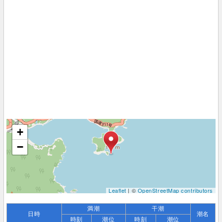
+
−
Leaflet
| ©
OpenStreetMap contributors
満潮
干潮
日時
潮名
時刻
潮位
時刻
潮位