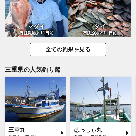
マダイ
タイ
11
11
石鏡漁港／
日前
石鏡漁港／
日前
全ての釣果を見る
三重県の人気釣り船
三幸丸
はっしぃ丸