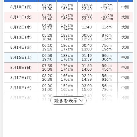
02:39
158cm
10:09
25cm
8月10日(月)
中潮
17:00
162cm
22:49
112cm
03:40
167cm
11:00
16cm
8月11日(火)
大潮
17:40
169cm
23:29
100cm
04:39
176cm
8月12日(水)
11:40
11cm
大潮
18:19
174cm
05:29
183cm
00:00
87cm
8月13日(木)
大潮
18:40
177cm
12:20
12cm
06:10
186cm
00:40
75cm
8月14日(金)
大潮
19:19
177cm
13:00
19cm
06:59
183cm
01:19
66cm
8月15日(土)
中潮
19:40
176cm
13:39
30cm
07:39
176cm
01:59
59cm
8月16日(日)
中潮
20:09
174cm
14:00
45cm
08:20
166cm
02:29
56cm
8月17日(月)
中潮
20:39
170cm
14:39
61cm
09:00
152cm
03:00
56cm
8月18日(火)
中潮
21:00
165cm
15:00
78cm
10:00
137cm
03:49
59cm
8月19日(水)
小潮
21:29
159cm
15:20
94cm
続きを表示