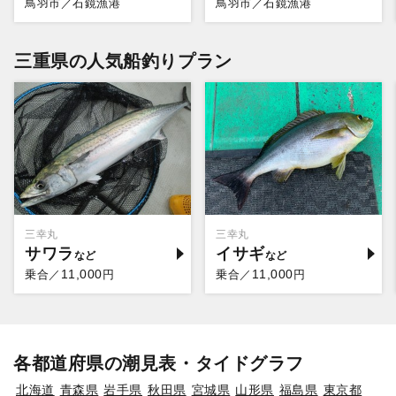
鳥羽市／石鏡漁港
鳥羽市／石鏡漁港
三重県の人気船釣りプラン
三幸丸
三幸丸
サワラ
イサギ
11,000
11,000
乗合／
円
乗合／
円
各都道府県の潮見表・タイドグラフ
北海道
青森県
岩手県
秋田県
宮城県
山形県
福島県
東京都