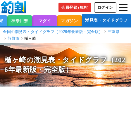
会員登録
ログイン
（無料）
潮見表・タイドグラフ
果
神奈川県
マダイ
マガジン
全国の潮見表・タイドグラフ（2026年最新版・完全版）
三重県
熊野市
楯ヶ崎
楯ヶ崎の潮見表
・タイドグラフ（202
6年最新版・完全版）