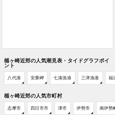
楯ヶ崎近郊の人気潮見表・タイドグラフポイ
ント
八代港
安乗岬
七湊漁港
三津漁港
福
楯ヶ崎近郊の人気市町村
志摩市
四日市市
津市
伊勢市
南伊勢