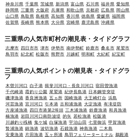
神奈川県
千葉県
茨城県
新潟県
富山県
石川県
福井県
愛知県
静岡県
三重県
大阪府
兵庫県
和歌山県
京都府
広島県
岡山県
山口県
鳥取県
島根県
高知県
香川県
徳島県
愛媛県
福岡県
佐賀県
長崎県
熊本県
大分県
宮崎県
鹿児島県
沖縄県
三重県の人気市町村の潮見表・タイドグラフ
志摩市
四日市市
津市
伊勢市
南伊勢町
鈴鹿市
桑名市
尾鷲市
鳥羽市
紀北町
松阪市
熊野市
川越町
明和町
大紀町
紀宝町
三重県の人気ポイントの潮見表・タイドグラ
フ
木曽川河口
白子港
揖斐川河口・長良川河口
宿田曽漁港
千代崎港
霞釣り公園
尾鷲港
紀伊長島港
日本鋼管突堤
磯津漁港
香良洲漁港
五ヵ所
国崎漁港
大王崎灯台
浜島
河芸漁港
宮川河口
引本港
古和浦漁港
大淀漁港
有滝堤防
方座浦漁港
四日市港第2埠頭
三木浦漁港
鈴鹿漁港
和具漁港
楠漁港
岩田川河口南防波堤
的矢
若松漁港
松阪港
川越釣り桟橋
鬼ケ城
白塚漁港
宇治山田
七里御浜
甲賀漁港
贄浦漁港
錦漁港
波切漁港
石鏡漁港
神島漁港
二木島
安乗漁港
片田漁港
五ヶ所浦
鳥羽フェリーターミナル
鵜殿港