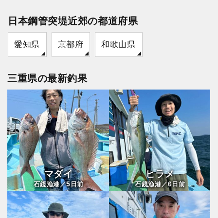
日本鋼管突堤近郊の都道府県
愛知県
京都府
和歌山県
三重県の最新釣果
マダイ
ヒラメ
5
6
石鏡漁港／
日前
石鏡漁港／
日前