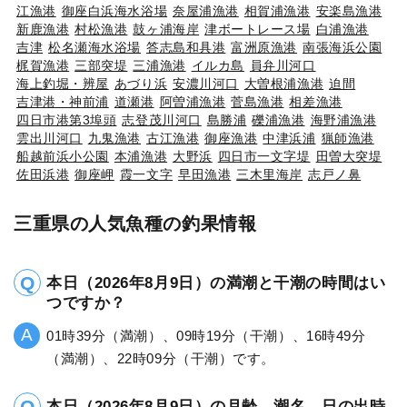
江漁港
御座白浜海水浴場
奈屋浦漁港
相賀浦漁港
安楽島漁港
新鹿漁港
村松漁港
鼓ヶ浦海岸
津ボートレース場
白浦漁港
吉津
松名瀬海水浴場
答志島和具港
富洲原漁港
南張海浜公園
梶賀漁港
三部突堤
三浦漁港
イルカ島
員弁川河口
海上釣堀・辨屋
あづり浜
安濃川河口
大曽根浦漁港
迫間
吉津港・神前浦
道瀬港
阿曽浦漁港
菅島漁港
相差漁港
四日市港第3埠頭
志登茂川河口
島勝浦
礫浦漁港
海野浦漁港
雲出川河口
九鬼漁港
古江漁港
御座漁港
中津浜浦
猟師漁港
船越前浜小公園
本浦漁港
大野浜
四日市一文字堤
田曽大突堤
佐田浜港
御座岬
霞一文字
早田漁港
三木里海岸
志戸ノ鼻
三重県の人気魚種の釣果情報
本日（2026年8月9日）の満潮と干潮の時間はい
つですか？
01時39分（満潮）、09時19分（干潮）、16時49分
（満潮）、22時09分（干潮）です。
本日（2026年8月9日）の月齢、潮名、日の出時