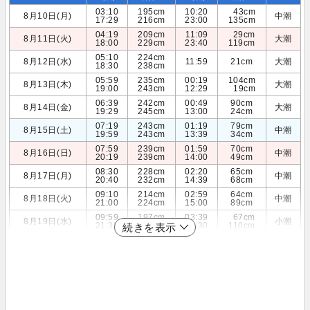
03:10
195cm
10:20
43cm
8月10日(月)
中潮
17:29
216cm
23:00
135cm
04:19
209cm
11:09
29cm
8月11日(火)
大潮
18:00
229cm
23:40
119cm
05:10
224cm
8月12日(水)
11:59
21cm
大潮
18:30
238cm
05:59
235cm
00:19
104cm
8月13日(木)
大潮
19:00
243cm
12:29
19cm
06:39
242cm
00:49
90cm
8月14日(金)
大潮
19:29
245cm
13:00
24cm
07:19
243cm
01:19
79cm
8月15日(土)
中潮
19:59
243cm
13:39
34cm
07:59
239cm
01:59
70cm
8月16日(日)
中潮
20:19
239cm
14:00
49cm
08:30
228cm
02:20
65cm
8月17日(月)
中潮
20:40
232cm
14:39
68cm
09:10
214cm
02:59
64cm
8月18日(火)
中潮
21:00
224cm
15:00
89cm
09:59
197cm
03:39
67cm
8月19日(水)
小潮
21:30
213cm
15:30
110cm
続きを表示