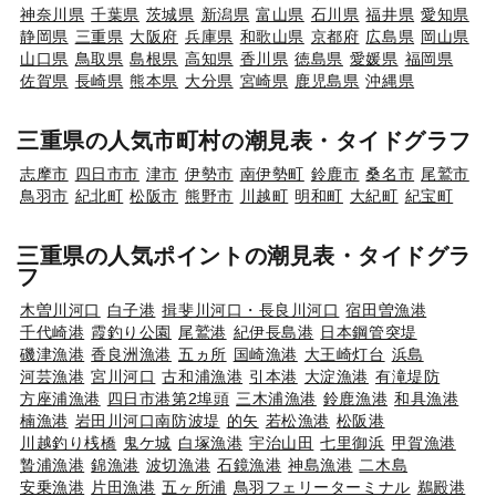
神奈川県
千葉県
茨城県
新潟県
富山県
石川県
福井県
愛知県
静岡県
三重県
大阪府
兵庫県
和歌山県
京都府
広島県
岡山県
山口県
鳥取県
島根県
高知県
香川県
徳島県
愛媛県
福岡県
佐賀県
長崎県
熊本県
大分県
宮崎県
鹿児島県
沖縄県
三重県の人気市町村の潮見表・タイドグラフ
志摩市
四日市市
津市
伊勢市
南伊勢町
鈴鹿市
桑名市
尾鷲市
鳥羽市
紀北町
松阪市
熊野市
川越町
明和町
大紀町
紀宝町
三重県の人気ポイントの潮見表・タイドグラ
フ
木曽川河口
白子港
揖斐川河口・長良川河口
宿田曽漁港
千代崎港
霞釣り公園
尾鷲港
紀伊長島港
日本鋼管突堤
磯津漁港
香良洲漁港
五ヵ所
国崎漁港
大王崎灯台
浜島
河芸漁港
宮川河口
古和浦漁港
引本港
大淀漁港
有滝堤防
方座浦漁港
四日市港第2埠頭
三木浦漁港
鈴鹿漁港
和具漁港
楠漁港
岩田川河口南防波堤
的矢
若松漁港
松阪港
川越釣り桟橋
鬼ケ城
白塚漁港
宇治山田
七里御浜
甲賀漁港
贄浦漁港
錦漁港
波切漁港
石鏡漁港
神島漁港
二木島
安乗漁港
片田漁港
五ヶ所浦
鳥羽フェリーターミナル
鵜殿港