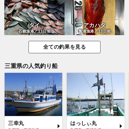
タイ
アカハタ
11
13
石鏡漁港／
日前
贄浦漁港／
日前
全ての釣果を見る
三重県の人気釣り船
三幸丸
はっしぃ丸