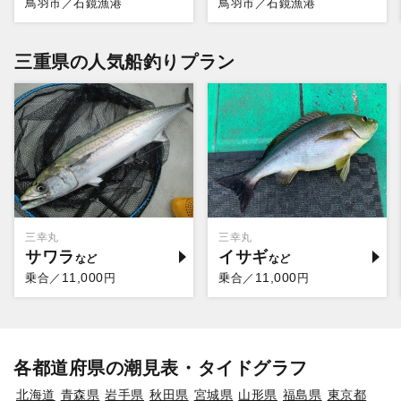
鳥羽市／石鏡漁港
鳥羽市／石鏡漁港
三重県の人気船釣りプラン
三幸丸
三幸丸
サワラ
イサギ
11,000
11,000
乗合／
円
乗合／
円
各都道府県の潮見表・タイドグラフ
北海道
青森県
岩手県
秋田県
宮城県
山形県
福島県
東京都