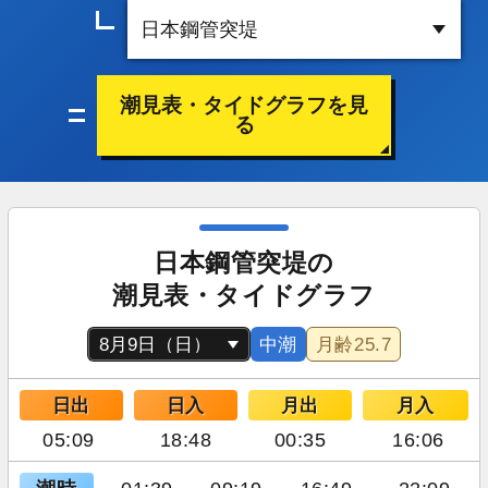
潮見表・タイドグラフを見
る
日本鋼管突堤の
潮見表・タイドグラフ
中潮
月齢
25.7
日出
日入
月出
月入
05:09
18:48
00:35
16:06