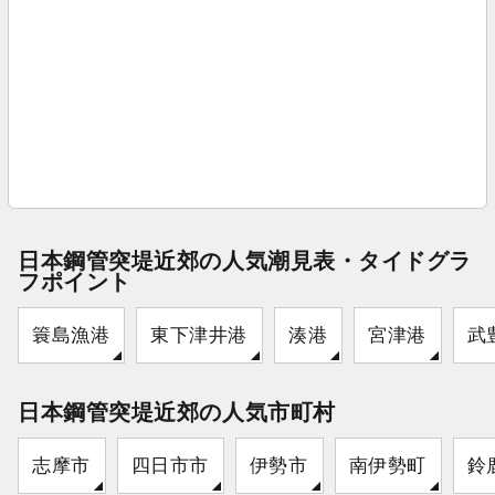
日本鋼管突堤近郊の人気潮見表・タイドグラ
フポイント
簑島漁港
東下津井港
湊港
宮津港
武
日本鋼管突堤近郊の人気市町村
志摩市
四日市市
伊勢市
南伊勢町
鈴