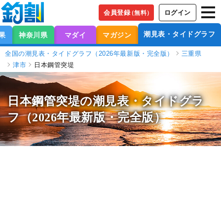
会員登録
ログイン
（無料）
潮見表・タイドグラフ
果
神奈川県
マダイ
マガジン
全国の潮見表・タイドグラフ（2026年最新版・完全版）
三重県
津市
日本鋼管突堤
日本鋼管突堤の潮見表
・タイドグラ
フ（2026年最新版・完全版）