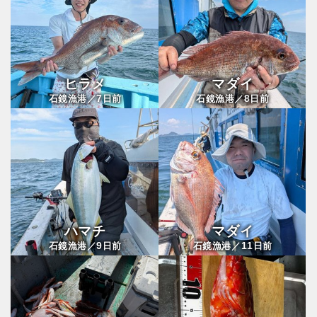
ヒラメ
マダイ
7
8
石鏡漁港／
日前
石鏡漁港／
日前
ハマチ
マダイ
9
11
石鏡漁港／
日前
石鏡漁港／
日前