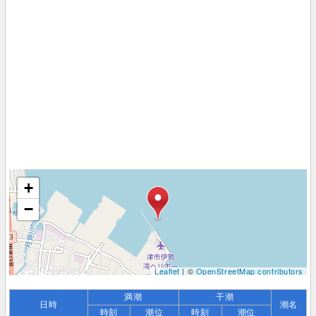
+
−
Leaflet
| ©
OpenStreetMap contributors
満潮
干潮
日時
潮名
時刻
潮位
時刻
潮位