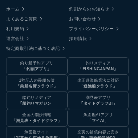
ホーム
釣割からのお知らせ
よくあるご質問
お問い合わせ
利用規約
プライバシーポリシー
運営会社
採用情報
特定商取引法に基づく表記
釣り船予約アプリ
釣りメディア
「釣割アプリ」
「FISHINGJAPAN」
1秒記入の乗船名簿
改正遊漁船業法に対応
「乗船名簿クラウド」
「遊漁船クラウド」
船釣りメディア
潮見表アプリ
「船釣りマガジン」
「タイドグラフBI」
全国の潮汐情報
魚図鑑AIアプリ
「潮見表・タイドグラフ」
「マイAI」
魚図鑑サイト
充実の補償内容と安さ
「写真から探せる魚図鑑」
「新・遊漁船保険DX」