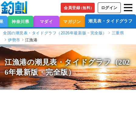
会員登録
ログイン
（無料）
潮見表・タイドグラフ
果
神奈川県
マダイ
マガジン
全国の潮見表・タイドグラフ（2026年最新版・完全版）
三重県
伊勢市
江漁港
江漁港の潮見表
・タイドグラフ（202
6年最新版・完全版）