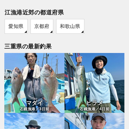
江漁港近郊の都道府県
愛知県
京都府
和歌山県
三重県の最新釣果
マダイ
ヒラメ
3
4
石鏡漁港／
日前
石鏡漁港／
日前