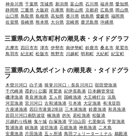
神奈川県
千葉県
茨城県
新潟県
富山県
石川県
福井県
愛知県
静岡県
三重県
大阪府
兵庫県
和歌山県
京都府
広島県
岡山県
山口県
鳥取県
島根県
高知県
香川県
徳島県
愛媛県
福岡県
佐賀県
長崎県
熊本県
大分県
宮崎県
鹿児島県
沖縄県
三重県の人気市町村の潮見表・タイドグラフ
志摩市
四日市市
津市
伊勢市
南伊勢町
鈴鹿市
桑名市
尾鷲市
鳥羽市
紀北町
松阪市
熊野市
川越町
明和町
大紀町
紀宝町
三重県の人気ポイントの潮見表・タイドグラ
フ
木曽川河口
白子港
揖斐川河口・長良川河口
宿田曽漁港
千代崎港
霞釣り公園
尾鷲港
紀伊長島港
日本鋼管突堤
磯津漁港
香良洲漁港
五ヵ所
国崎漁港
大王崎灯台
浜島
河芸漁港
宮川河口
古和浦漁港
引本港
大淀漁港
有滝堤防
方座浦漁港
四日市港第2埠頭
三木浦漁港
鈴鹿漁港
和具漁港
岩田川河口南防波堤
楠漁港
的矢
若松漁港
松阪港
川越釣り桟橋
鬼ケ城
白塚漁港
宇治山田
七里御浜
甲賀漁港
贄浦漁港
錦漁港
波切漁港
石鏡漁港
神島漁港
二木島
安乗漁港
片田漁港
五ヶ所浦
鳥羽フェリーターミナル
鵜殿港