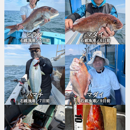
ヒラメ
マダイ
5
6
石鏡漁港／
日前
石鏡漁港／
日前
ハマチ
マダイ
7
9
石鏡漁港／
日前
石鏡漁港／
日前