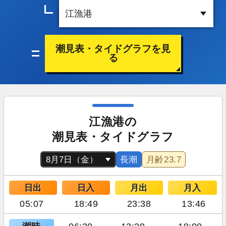
潮見表・タイドグラフを見
る
江漁港の
潮見表・タイドグラフ
長潮
月齢
23.7
日出
日入
月出
月入
05:07
18:49
23:38
13:46