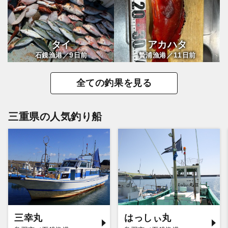
タイ
アカハタ
9
11
石鏡漁港／
日前
贄浦漁港／
日前
全ての釣果を見る
三重県の人気釣り船
三幸丸
はっしぃ丸