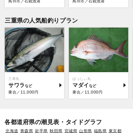
鳥羽市／石鏡漁港
鳥羽市／石鏡漁港
三重県の人気船釣りプラン
三幸丸
はっしぃ丸
サワラ
マダイ
11,000
11,000
乗合／
円
乗合／
円
各都道府県の潮見表・タイドグラフ
北海道
青森県
岩手県
秋田県
宮城県
山形県
福島県
東京都