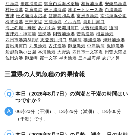
江漁港
奈屋浦漁港
御座白浜海水浴場
相賀浦漁港
安楽島漁港
村松漁港
新鹿漁港
鼓ヶ浦海岸
津ボートレース場
白浦漁港
吉津
松名瀬海水浴場
答志島和具港
富洲原漁港
南張海浜公園
梶賀漁港
三部突堤
三浦漁港
イルカ島
員弁川河口
海上釣堀・辨屋
あづり浜
安濃川河口
大曽根浦漁港
迫間
吉津港・神前浦
道瀬港
阿曽浦漁港
菅島漁港
相差漁港
四日市港第3埠頭
志登茂川河口
島勝浦
礫浦漁港
海野浦漁港
雲出川河口
九鬼漁港
古江漁港
御座漁港
中津浜浦
猟師漁港
船越前浜小公園
本浦漁港
大野浜
四日市一文字堤
田曽大突堤
佐田浜港
御座岬
霞一文字
早田漁港
三木里海岸
志戸ノ鼻
三重県の人気魚種の釣果情報
本日（2026年8月7日）の満潮と干潮の時間はい
つですか？
06時20分（干潮）、13時29分（満潮）、18時00分
（干潮）です。
本日（2026年8月7日）の月齢、潮名、日の出時