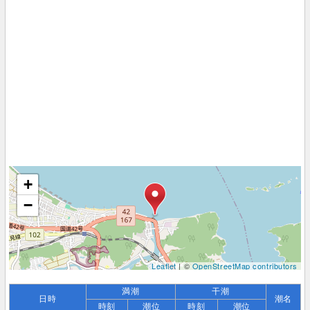
+
−
Leaflet
| ©
OpenStreetMap contributors
満潮
干潮
日時
潮名
時刻
潮位
時刻
潮位