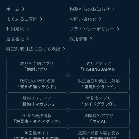
ホーム
釣割からのお知らせ
よくあるご質問
お問い合わせ
利用規約
プライバシーポリシー
運営会社
採用情報
特定商取引法に基づく表記
釣り船予約アプリ
釣りメディア
「釣割アプリ」
「FISHINGJAPAN」
1秒記入の乗船名簿
改正遊漁船業法に対応
「乗船名簿クラウド」
「遊漁船クラウド」
船釣りメディア
潮見表アプリ
「船釣りマガジン」
「タイドグラフBI」
全国の潮汐情報
魚図鑑AIアプリ
「潮見表・タイドグラフ」
「マイAI」
魚図鑑サイト
充実の補償内容と安さ
「写真から探せる魚図鑑」
「新・遊漁船保険DX」