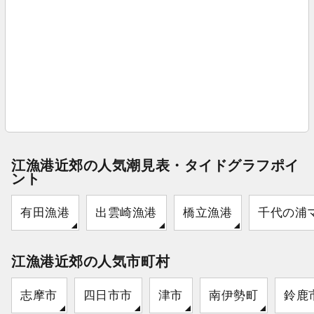
江漁港近郊の人気潮見表・タイドグラフポイ
ント
有田漁港
出雲崎漁港
橋立漁港
千代の浦
江漁港近郊の人気市町村
志摩市
四日市市
津市
南伊勢町
鈴鹿