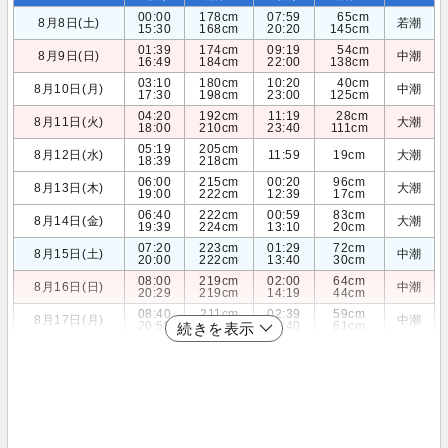
00:00
178cm
07:59
65cm
8月8日(土)
若潮
15:30
168cm
20:20
145cm
01:39
174cm
09:19
54cm
8月9日(日)
中潮
16:49
184cm
22:00
138cm
03:10
180cm
10:20
40cm
8月10日(月)
中潮
17:30
198cm
23:00
125cm
04:20
192cm
11:19
28cm
8月11日(火)
大潮
18:00
210cm
23:40
111cm
05:19
205cm
8月12日(水)
11:59
19cm
大潮
18:39
218cm
06:00
215cm
00:20
96cm
8月13日(木)
大潮
19:00
222cm
12:39
17cm
06:40
222cm
00:59
83cm
8月14日(金)
大潮
19:39
224cm
13:10
20cm
07:20
223cm
01:29
72cm
8月15日(土)
中潮
20:00
222cm
13:40
30cm
08:00
219cm
02:00
64cm
8月16日(日)
中潮
20:29
219cm
14:19
44cm
08:40
211cm
02:39
59cm
8月17日(月)
中潮
20:59
213cm
14:40
61cm
続きを表示