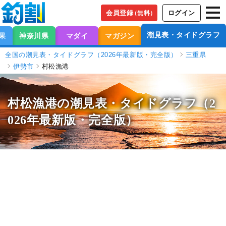
会員登録
ログイン
（無料）
潮見表・タイドグラフ
果
神奈川県
マダイ
マガジン
全国の潮見表・タイドグラフ（2026年最新版・完全版）
三重県
伊勢市
村松漁港
村松漁港の潮見表
・タイドグラフ（2
026年最新版・完全版）