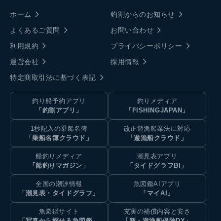
ホーム
釣割からのお知らせ
よくあるご質問
お問い合わせ
利用規約
プライバシーポリシー
運営会社
採用情報
特定商取引法に基づく表記
釣り船予約アプリ
釣りメディア
「釣割アプリ」
「FISHINGJAPAN」
1秒記入の乗船名簿
改正遊漁船業法に対応
「乗船名簿クラウド」
「遊漁船クラウド」
船釣りメディア
潮見表アプリ
「船釣りマガジン」
「タイドグラフBI」
全国の潮汐情報
魚図鑑AIアプリ
「潮見表・タイドグラフ」
「マイAI」
魚図鑑サイト
充実の補償内容と安さ
「写真から探せる魚図鑑」
「新・遊漁船保険DX」