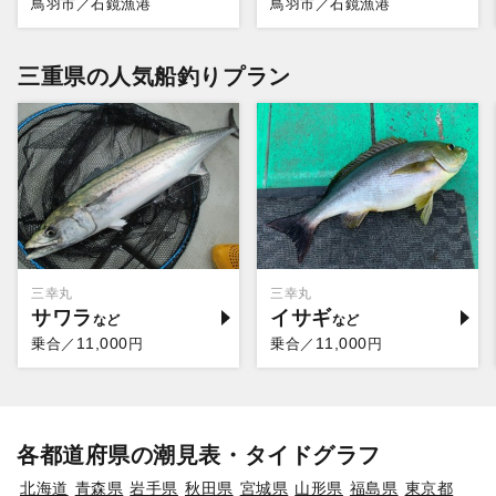
鳥羽市／石鏡漁港
鳥羽市／石鏡漁港
三重県の人気船釣りプラン
三幸丸
三幸丸
サワラ
イサギ
11,000
11,000
乗合／
円
乗合／
円
各都道府県の潮見表・タイドグラフ
北海道
青森県
岩手県
秋田県
宮城県
山形県
福島県
東京都