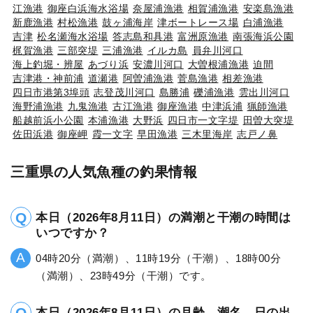
江漁港
御座白浜海水浴場
奈屋浦漁港
相賀浦漁港
安楽島漁港
新鹿漁港
村松漁港
鼓ヶ浦海岸
津ボートレース場
白浦漁港
吉津
松名瀬海水浴場
答志島和具港
富洲原漁港
南張海浜公園
梶賀漁港
三部突堤
三浦漁港
イルカ島
員弁川河口
海上釣堀・辨屋
あづり浜
安濃川河口
大曽根浦漁港
迫間
吉津港・神前浦
道瀬港
阿曽浦漁港
菅島漁港
相差漁港
四日市港第3埠頭
志登茂川河口
島勝浦
礫浦漁港
雲出川河口
海野浦漁港
九鬼漁港
古江漁港
御座漁港
中津浜浦
猟師漁港
船越前浜小公園
本浦漁港
大野浜
四日市一文字堤
田曽大突堤
佐田浜港
御座岬
霞一文字
早田漁港
三木里海岸
志戸ノ鼻
三重県の人気魚種の釣果情報
本日（2026年8月11日）の満潮と干潮の時間は
いつですか？
04時20分（満潮）、11時19分（干潮）、18時00分
（満潮）、23時49分（干潮）です。
本日（2026年8月11日）の月齢、潮名、日の出