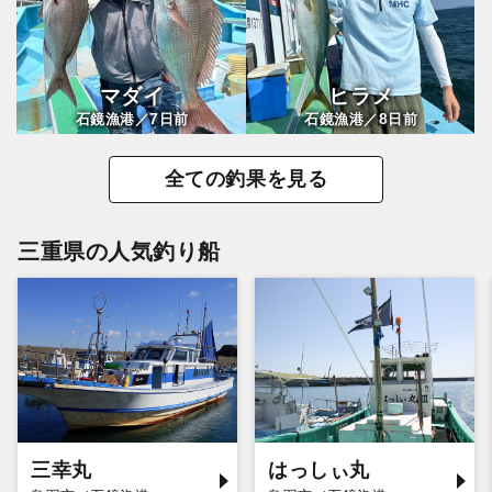
マダイ
ヒラメ
7
8
石鏡漁港／
日前
石鏡漁港／
日前
全ての釣果を見る
三重県の人気釣り船
三幸丸
はっしぃ丸