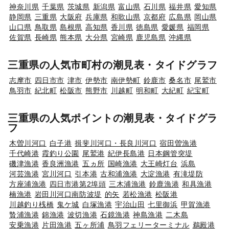
神奈川県
千葉県
茨城県
新潟県
富山県
石川県
福井県
愛知県
静岡県
三重県
大阪府
兵庫県
和歌山県
京都府
広島県
岡山県
山口県
鳥取県
島根県
高知県
香川県
徳島県
愛媛県
福岡県
佐賀県
長崎県
熊本県
大分県
宮崎県
鹿児島県
沖縄県
三重県の人気市町村の潮見表・タイドグラフ
志摩市
四日市市
津市
伊勢市
南伊勢町
鈴鹿市
桑名市
尾鷲市
鳥羽市
紀北町
松阪市
熊野市
川越町
明和町
大紀町
紀宝町
三重県の人気ポイントの潮見表・タイドグラ
フ
木曽川河口
白子港
揖斐川河口・長良川河口
宿田曽漁港
千代崎港
霞釣り公園
尾鷲港
紀伊長島港
日本鋼管突堤
磯津漁港
香良洲漁港
五ヵ所
国崎漁港
大王崎灯台
浜島
河芸漁港
宮川河口
引本港
古和浦漁港
大淀漁港
有滝堤防
方座浦漁港
四日市港第2埠頭
三木浦漁港
鈴鹿漁港
和具漁港
楠漁港
岩田川河口南防波堤
的矢
若松漁港
松阪港
川越釣り桟橋
鬼ケ城
白塚漁港
宇治山田
七里御浜
甲賀漁港
贄浦漁港
錦漁港
波切漁港
石鏡漁港
神島漁港
二木島
安乗漁港
片田漁港
五ヶ所浦
鳥羽フェリーターミナル
鵜殿港