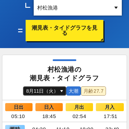
潮見表・タイドグラフを見
る
村松漁港の
潮見表・タイドグラフ
大潮
月齢
27.7
日出
日入
月出
月入
05:10
18:45
02:54
17:51