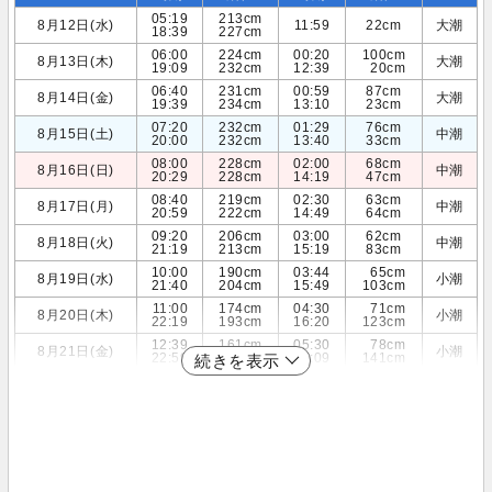
05:19
213cm
8月12日(水)
11:59
22cm
大潮
18:39
227cm
06:00
224cm
00:20
100cm
8月13日(木)
大潮
19:09
232cm
12:39
20cm
06:40
231cm
00:59
87cm
8月14日(金)
大潮
19:39
234cm
13:10
23cm
07:20
232cm
01:29
76cm
8月15日(土)
中潮
20:00
232cm
13:40
33cm
08:00
228cm
02:00
68cm
8月16日(日)
中潮
20:29
228cm
14:19
47cm
08:40
219cm
02:30
63cm
8月17日(月)
中潮
20:59
222cm
14:49
64cm
09:20
206cm
03:00
62cm
8月18日(火)
中潮
21:19
213cm
15:19
83cm
10:00
190cm
03:44
65cm
8月19日(水)
小潮
21:40
204cm
15:49
103cm
11:00
174cm
04:30
71cm
8月20日(木)
小潮
22:19
193cm
16:20
123cm
12:39
161cm
05:30
78cm
8月21日(金)
小潮
22:59
181cm
17:09
141cm
続きを表示