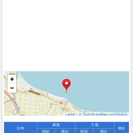
+
−
Leaflet
| ©
OpenStreetMap contributors
満潮
干潮
日時
潮名
時刻
潮位
時刻
潮位