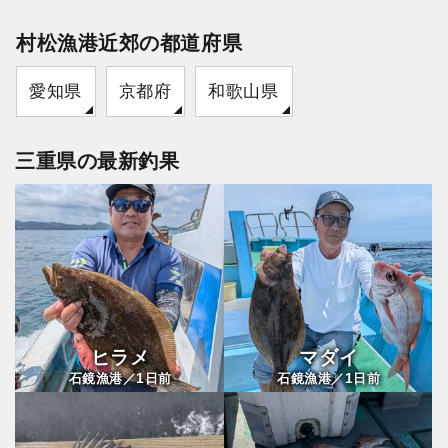
村松漁港近郊の都道府県
愛知県
京都府
和歌山県
三重県の最新釣果
ヒラメ
マダイ
1
1
石鏡漁港／
日前
石鏡漁港／
日前