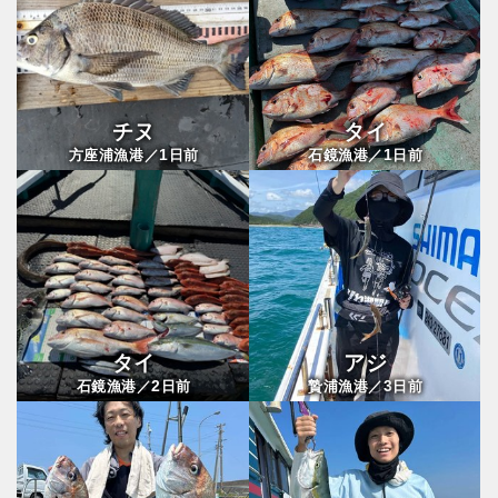
チヌ
タイ
1
1
方座浦漁港／
日前
石鏡漁港／
日前
タイ
アジ
2
3
石鏡漁港／
日前
贄浦漁港／
日前