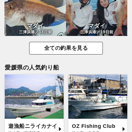
マダイ
マダイ
18
19
三津浜港／
日前
三津浜港／
日前
全ての釣果を見る
愛媛県の人気釣り船
遊漁船ニライカナイ
OZ Fishing Club