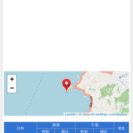
+
−
Leaflet
| ©
OpenStreetMap contributors
満潮
干潮
日時
潮名
時刻
潮位
時刻
潮位