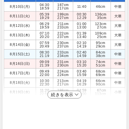
04:30
187cm
8月10日(月)
11:40
46cm
中潮
18:59
217cm
05:39
199cm
00:30
136cm
8月11日(火)
大潮
19:29
227cm
12:29
35cm
06:29
211cm
01:00
123cm
8月12日(水)
大潮
19:59
233cm
13:00
27cm
07:10
222cm
01:39
109cm
8月13日(木)
大潮
20:20
237cm
13:40
25cm
07:59
230cm
02:10
95cm
8月14日(金)
大潮
20:49
237cm
14:19
29cm
08:30
233cm
02:40
84cm
8月15日(土)
中潮
21:19
234cm
14:59
38cm
09:09
231cm
03:10
74cm
8月16日(日)
中潮
21:39
230cm
15:20
51cm
09:49
224cm
03:40
68cm
8月17日(月)
中潮
22:00
224cm
15:59
69cm
10:30
213cm
04:19
66cm
8月18日(火)
中潮
22:30
217cm
16:29
90cm
11:20
198cm
04:59
67cm
8月19日(水)
小潮
22:59
208cm
17:00
113cm
続きを表示