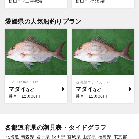
松山市／三津浜港
松山市／北条港
愛媛県の人気船釣りプラン
OZ Fishing Club
遊漁船ニライカナイ
マダイ
マダイ
12,000
11,000
乗合／
円
乗合／
円
各都道府県の潮見表・タイドグラフ
北海道
青森県
岩手県
秋田県
宮城県
山形県
福島県
東京都