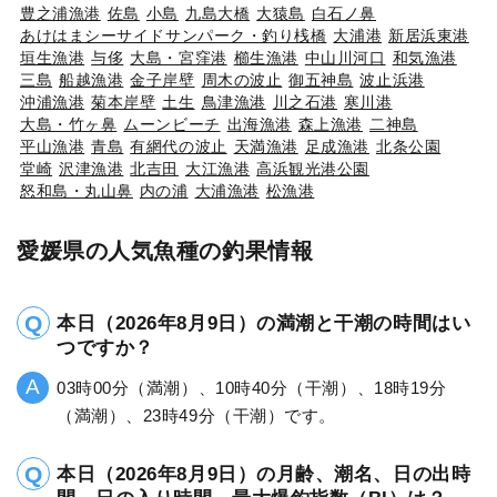
豊之浦漁港
佐島
小島
九島大橋
大猿島
白石ノ鼻
あけはまシーサイドサンパーク・釣り桟橋
大浦港
新居浜東港
垣生漁港
与侈
大島・宮窪港
櫛生漁港
中山川河口
和気漁港
三島
船越漁港
金子岸壁
周木の波止
御五神島
波止浜港
沖浦漁港
菊本岸壁
土生
鳥津漁港
川之石港
寒川港
大島・竹ヶ鼻
ムーンビーチ
出海漁港
森上漁港
二神島
平山漁港
青島
有網代の波止
天満漁港
足成漁港
北条公園
堂崎
沢津漁港
北吉田
大江漁港
高浜観光港公園
怒和島・丸山鼻
内の浦
大浦漁港
松漁港
愛媛県の人気魚種の釣果情報
本日（2026年8月9日）の満潮と干潮の時間はい
つですか？
03時00分（満潮）、10時40分（干潮）、18時19分
（満潮）、23時49分（干潮）です。
本日（2026年8月9日）の月齢、潮名、日の出時