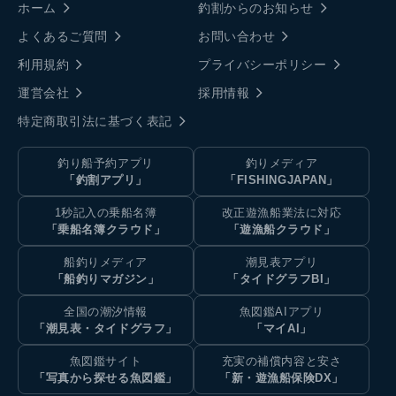
ホーム
釣割からのお知らせ
よくあるご質問
お問い合わせ
利用規約
プライバシーポリシー
運営会社
採用情報
特定商取引法に基づく表記
釣り船予約アプリ
釣りメディア
「釣割アプリ」
「FISHINGJAPAN」
1秒記入の乗船名簿
改正遊漁船業法に対応
「乗船名簿クラウド」
「遊漁船クラウド」
船釣りメディア
潮見表アプリ
「船釣りマガジン」
「タイドグラフBI」
全国の潮汐情報
魚図鑑AIアプリ
「潮見表・タイドグラフ」
「マイAI」
魚図鑑サイト
充実の補償内容と安さ
「写真から探せる魚図鑑」
「新・遊漁船保険DX」