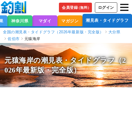
会員登録
ログイン
（無料）
潮見表・タイドグラフ
果
神奈川県
マダイ
マガジン
全国の潮見表・タイドグラフ（2026年最新版・完全版）
大分県
佐伯市
元猿海岸
元猿海岸の潮見表
・タイドグラフ（2
026年最新版・完全版）