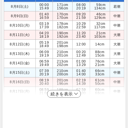
00:00
171cm
08:00
59cm
8月8日(土)
若潮
15:49
156cm
20:19
134cm
01:40
170cm
09:20
46cm
8月9日(日)
中潮
16:59
170cm
21:59
129cm
03:19
178cm
10:29
32cm
8月10日(月)
中潮
17:39
182cm
22:59
117cm
04:20
190cm
11:20
21cm
8月11日(火)
大潮
18:19
192cm
23:40
103cm
05:19
201cm
8月12日(水)
12:00
14cm
大潮
18:49
198cm
06:09
210cm
00:20
88cm
8月13日(木)
大潮
19:19
201cm
12:49
15cm
06:59
213cm
01:00
76cm
8月14日(金)
大潮
19:49
202cm
13:29
21cm
07:39
210cm
01:40
66cm
8月15日(土)
中潮
20:19
200cm
14:00
33cm
08:19
201cm
02:19
61cm
8月16日(日)
中潮
20:40
196cm
14:39
50cm
08:59
188cm
02:59
60cm
8月17日(月)
中潮
21:00
190cm
15:00
68cm
続きを表示