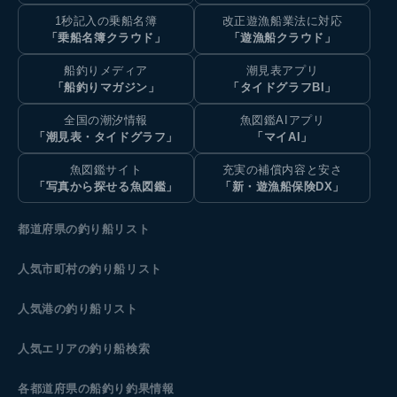
1秒記入の乗船名簿
改正遊漁船業法に対応
「乗船名簿クラウド」
「遊漁船クラウド」
船釣りメディア
潮見表アプリ
「船釣りマガジン」
「タイドグラフBI」
全国の潮汐情報
魚図鑑AIアプリ
「潮見表・タイドグラフ」
「マイAI」
魚図鑑サイト
充実の補償内容と安さ
「写真から探せる魚図鑑」
「新・遊漁船保険DX」
都道府県の釣り船リスト
人気市町村の釣り船リスト
人気港の釣り船リスト
人気エリアの釣り船検索
各都道府県の船釣り釣果情報