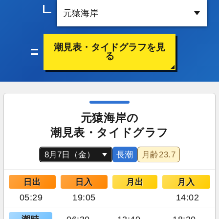
潮見表・タイドグラフを見
る
元猿海岸の
潮見表・タイドグラフ
長潮
月齢
23.7
日出
日入
月出
月入
05:29
19:05
14:02