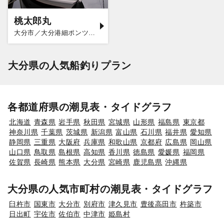
桃太郎丸
大分市／大分港細ポンツーン
大分県の人気船釣りプラン
各都道府県の潮見表・タイドグラフ
北海道
青森県
岩手県
秋田県
宮城県
山形県
福島県
東京都
神奈川県
千葉県
茨城県
新潟県
富山県
石川県
福井県
愛知県
静岡県
三重県
大阪府
兵庫県
和歌山県
京都府
広島県
岡山県
山口県
鳥取県
島根県
高知県
香川県
徳島県
愛媛県
福岡県
佐賀県
長崎県
熊本県
大分県
宮崎県
鹿児島県
沖縄県
大分県の人気市町村の潮見表・タイドグラフ
臼杵市
国東市
大分市
別府市
津久見市
豊後高田市
杵築市
日出町
宇佐市
佐伯市
中津市
姫島村