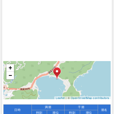
+
−
Leaflet
| ©
OpenStreetMap contributors
満潮
干潮
日時
潮名
時刻
潮位
時刻
潮位