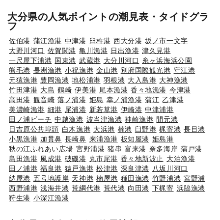
大分県の人気ポイントの潮見表・タイドグラ
フ
佐伯港
蒲江漁港
中津港
臼杵港
西大分港
坂ノ市一文字
大野川河口
佐賀関港
亀川漁港
日出漁港
津久見港
一尺屋下浦港
国東港
武蔵港
大分川河口
糸ヶ浜海浜公園
熊毛港
長洲漁港
小祝漁港
金山港
別府国際観光港
守江港
元猿漁港
豊岡漁港
地松浦港
羽根港
大入島港
大神漁港
竹田津港
大島
鶴崎
伊美港
尾本漁港
香々地漁港
今津港
高田港
観音崎
落ノ浦港
姫島
幸ノ浦漁港
蒲江
乙津港
美濃崎漁港
細港
尾浦港
新若草港
伊崎港
中津浦港
田ノ浦ビーチ
中越漁港
波当津漁港
神崎漁港
間元港
日吉原公共埠頭
白木漁港
大浜港
楠港
臼野港
梶寄港
長目港
小黒漁港
加貫鼻
長崎鼻
来浦漁港
板知屋港
姫島港
秋の江ふれあい広場
宮野浦港
猪串
富来港
奈多海岸
蒲戸港
島田漁港
風成港
破磯港
丸市尾港
香々地新波止
大泊漁港
田ノ浦港
福良港
猿戸漁港
松津港
深良津港
八坂川河口
納屋港
五号地護岸
天神港
楠屋港
種田漁港
竹野浦港
宮野浦
西野浦港
浅海井港
荒綱代港
荒代港
向田港
下梶寄
浜脇漁港
狩生港
小深江漁港