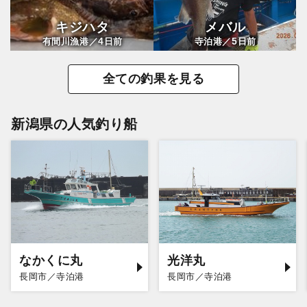
キジハタ
メバル
4
5
有間川漁港／
日前
寺泊港／
日前
全ての釣果を見る
新潟県の人気釣り船
なかくに丸
光洋丸
長岡市／寺泊港
長岡市／寺泊港