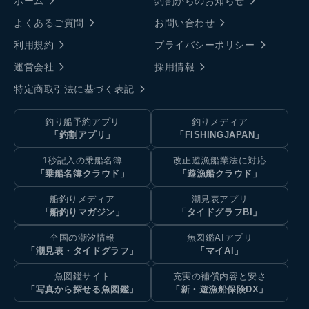
ホーム
釣割からのお知らせ
よくあるご質問
お問い合わせ
利用規約
プライバシーポリシー
運営会社
採用情報
特定商取引法に基づく表記
釣り船予約アプリ
釣りメディア
「釣割アプリ」
「FISHINGJAPAN」
1秒記入の乗船名簿
改正遊漁船業法に対応
「乗船名簿クラウド」
「遊漁船クラウド」
船釣りメディア
潮見表アプリ
「船釣りマガジン」
「タイドグラフBI」
全国の潮汐情報
魚図鑑AIアプリ
「潮見表・タイドグラフ」
「マイAI」
魚図鑑サイト
充実の補償内容と安さ
「写真から探せる魚図鑑」
「新・遊漁船保険DX」