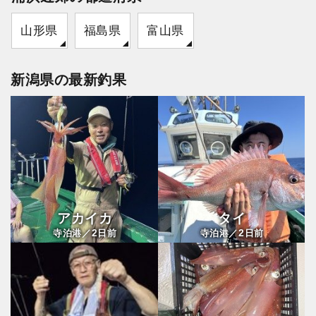
山形県
福島県
富山県
新潟県の最新釣果
アカイカ
タイ
2
2
寺泊港／
日前
寺泊港／
日前