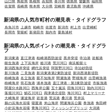
山口県
鳥取県
島根県
高知県
香川県
徳島県
愛媛県
福岡県
佐賀県
長崎県
熊本県
大分県
宮崎県
鹿児島県
沖縄県
新潟県の人気市町村の潮見表・タイドグラフ
糸魚川市
上越市
柏崎市
佐渡市
新潟市
村上市
出雲崎町
長岡市
聖籠町
新発田市
胎内市
粟島浦村
新潟県の人気ポイントの潮見表・タイドグラ
フ
新潟東港
直江津港
柏崎港西防波堤
黒井突堤
寺泊港
岩船港
能生漁港
上下浜海岸
姫川港
荒川河口
南浜船留り
新潟西海岸突堤
網代浜突堤
阿賀野川河口
寺泊砂防堤
新川漁港
二見漁港
新潟東港第2東防波堤
新潟西港新堤防
柿崎漁港
名立漁港
親不知海岸
間瀬漁港
野積海岸
出雲崎漁港
柿崎海岸
筒石漁港
浦本漁港
直江津港・第3東防波堤
市振漁港
関屋分水路河口
西海岸公園
五十嵐浜
田海川河口
胎内川河口
落堀川河口
鯖石川河口
両津港北堤防
海川河口
村上マリーナ
大崎海岸
瀬波海岸
岩首港
荒浜港
桑川港
荒井浜
鵜の浜海水浴場
寝屋港
米山海岸
間瀬海浜公園
巻漁港
角田岬
小針浜海水浴場
青海川河口
フィッシングブリッジ
大潟港