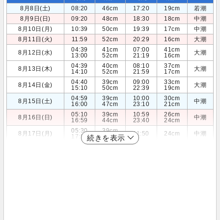
8月8日(土)
08:20
46cm
17:20
19cm
若潮
8月9日(日)
09:20
48cm
18:30
18cm
中潮
8月10日(月)
10:39
50cm
19:39
17cm
中潮
8月11日(火)
11:59
52cm
20:29
16cm
大潮
04:39
41cm
07:00
41cm
8月12日(水)
大潮
13:00
52cm
21:19
16cm
04:39
40cm
08:10
37cm
8月13日(木)
大潮
14:10
52cm
21:59
17cm
04:40
39cm
09:00
33cm
8月14日(金)
大潮
15:10
50cm
22:39
19cm
04:59
39cm
10:00
30cm
8月15日(土)
中潮
16:00
47cm
23:10
21cm
05:10
39cm
10:59
26cm
8月16日(日)
中潮
16:59
44cm
23:40
24cm
05:30
39cm
8月17日(月)
11:50
24cm
中潮
17:59
40cm
続きを表示