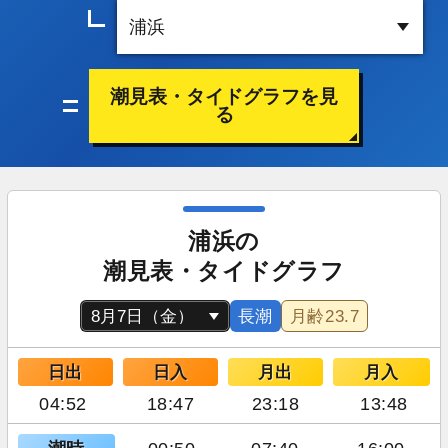
潮見表・タイドグラフを見
る
浦浜の
潮見表・タイドグラフ
長潮
月齢
23.7
日出
日入
月出
月入
04:52
18:47
23:18
13:48