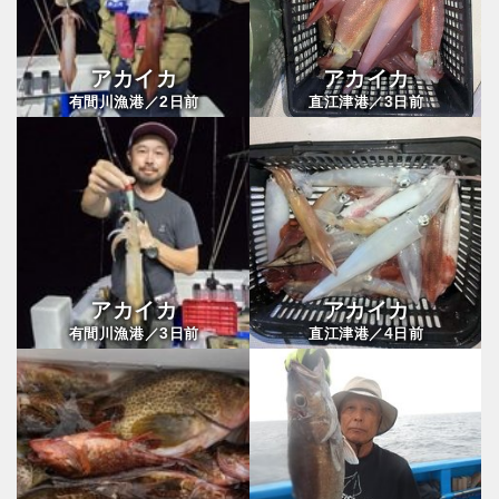
アカイカ
アカイカ
2
3
有間川漁港／
日前
直江津港／
日前
アカイカ
アカイカ
3
4
有間川漁港／
日前
直江津港／
日前