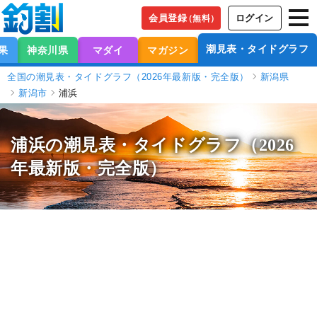
会員登録
ログイン
（無料）
潮見表・タイドグラフ
果
神奈川県
マダイ
マガジン
全国の潮見表・タイドグラフ（2026年最新版・完全版）
新潟県
新潟市
浦浜
浦浜の潮見表
・タイドグラフ（2026
年最新版・完全版）