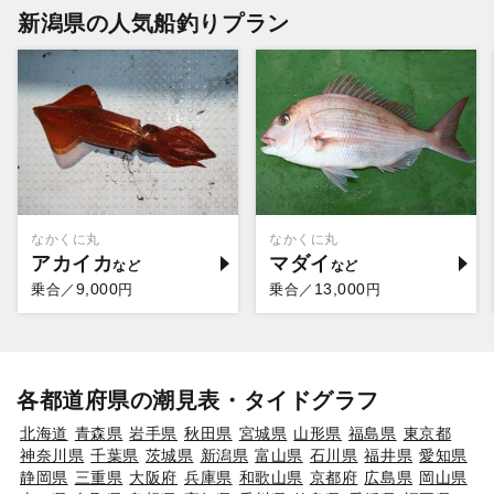
新潟県の人気船釣りプラン
なかくに丸
なかくに丸
アカイカ
マダイ
9,000
13,000
乗合／
円
乗合／
円
各都道府県の潮見表・タイドグラフ
北海道
青森県
岩手県
秋田県
宮城県
山形県
福島県
東京都
神奈川県
千葉県
茨城県
新潟県
富山県
石川県
福井県
愛知県
静岡県
三重県
大阪府
兵庫県
和歌山県
京都府
広島県
岡山県