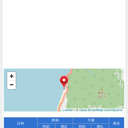
+
−
Leaflet
| ©
OpenStreetMap contributors
満潮
干潮
日時
潮名
時刻
潮位
時刻
潮位