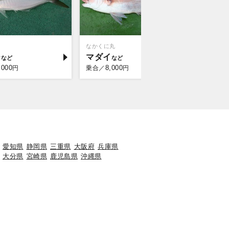
なかくに丸
作十丸
ジ
マダイ
マダイ
,000
8,000
8,0
円
乗合／
円
乗合／
愛知県
静岡県
三重県
大阪府
兵庫県
大分県
宮崎県
鹿児島県
沖縄県