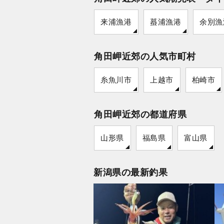
来浦漁港
蟇浦漁港
余別漁
角田岬近郊の人気市町村
糸魚川市
上越市
柏崎市
角田岬近郊の都道府県
山形県
福島県
富山県
新潟県の最新釣果