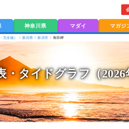
果
神奈川県
マダイ
マガジ
版・完全版）
新潟県
新潟市
角田岬
表
・タイドグラフ（202