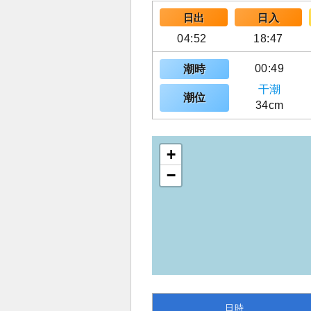
日出
日入
04:52
18:47
00:49
潮時
干潮
潮位
34cm
+
−
日時