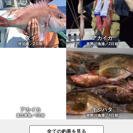
タイ
アカイカ
2
2
寺泊港／
日前
有間川漁港／
日前
アカイカ
キジハタ
4
4
直江津港／
日前
有間川漁港／
日前
全ての釣果を見る