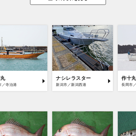
洋丸
ナシレラスター
作十
市／寺泊港
新潟市／新潟西港
長岡市