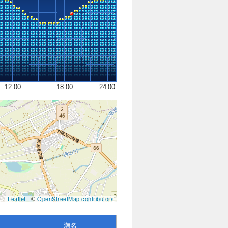
12:00
18:00
24:00
Leaflet
| ©
OpenStreetMap contributors
潮名