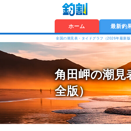
ホーム
最新釣
全国の潮見表・タイドグラフ（2026年最新
角田岬の潮見
全版）