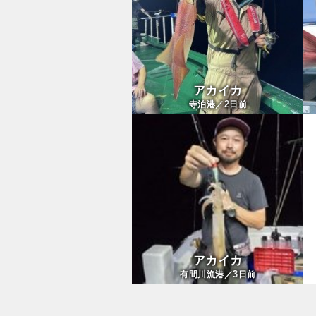
アカイカ
2
寺泊港／
日前
アカイカ
3
有間川漁港／
日前