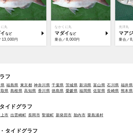
くに丸
なかくに丸
光洋丸
ダイ
マダイ
マア
13,000
8,000
8
／
円
乗合／
円
乗合／
ラフ
形県
福島県
東京都
神奈川県
千葉県
茨城県
新潟県
富山県
石川県
福井県
鳥取県
島根県
高知県
香川県
徳島県
愛媛県
福岡県
佐賀県
長崎県
熊本県
タイドグラフ
村上市
出雲崎町
長岡市
聖籠町
新発田市
胎内市
粟島浦村
・タイドグラフ