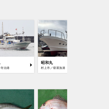
丸
昭和丸
第十八
／寺泊港
村上市／寝屋漁港
村上市／寝