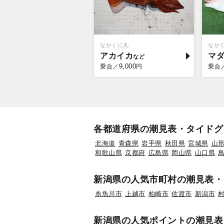
なかくに丸
なか
アカイカ
マ
9,000
乗合／
円
乗合
各都道府県の潮見表・タイドグ
北海道
青森県
岩手県
秋田県
宮城県
山
和歌山県
京都府
広島県
岡山県
山口県
新潟県の人気市町村の潮見表・
糸魚川市
上越市
柏崎市
佐渡市
新潟市
新潟県の人気ポイントの潮見表