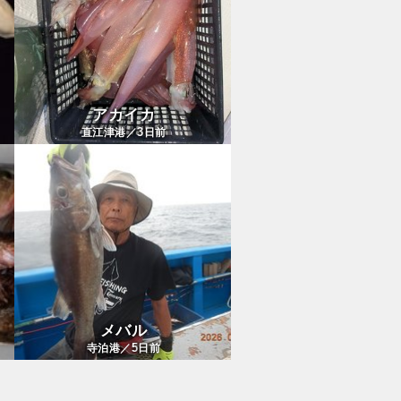
アカイカ
3
直江津港／
日前
メバル
5
寺泊港／
日前