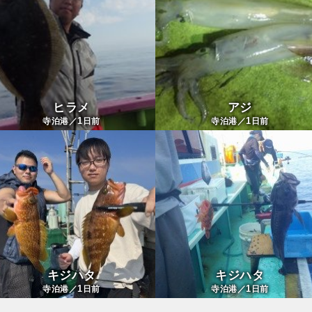
ヒラメ
アジ
1
1
寺泊港／
日前
寺泊港／
日前
キジハタ
キジハタ
1
1
寺泊港／
日前
寺泊港／
日前