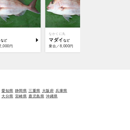
なかくに丸
なかくに丸
イ
マダイ
マダイ
2,000
8,000
8,0
円
乗合／
円
乗合／
愛知県
静岡県
三重県
大阪府
兵庫県
大分県
宮崎県
鹿児島県
沖縄県