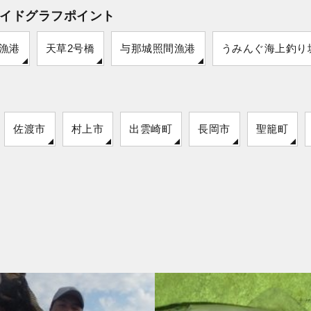
イドグラフポイント
漁港
天草2号橋
与那城照間漁港
うみんぐ海上釣り
佐渡市
村上市
出雲崎町
長岡市
聖籠町