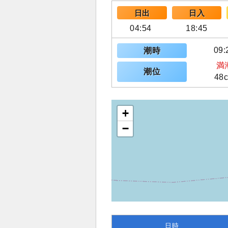
日出
日入
04:54
18:45
09:
潮時
満
潮位
48
+
−
日時