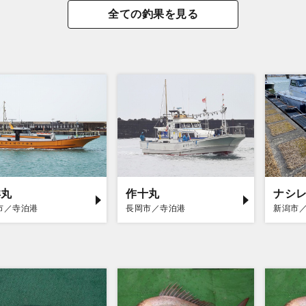
全ての釣果を見る
洋丸
作十丸
ナシ
市／寺泊港
長岡市／寺泊港
新潟市