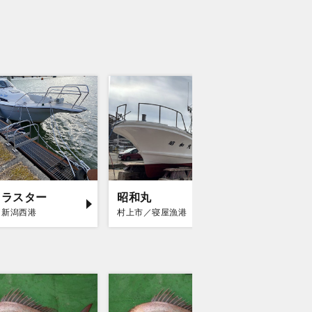
レラスター
昭和丸
第十八
／新潟西港
村上市／寝屋漁港
村上市／寝