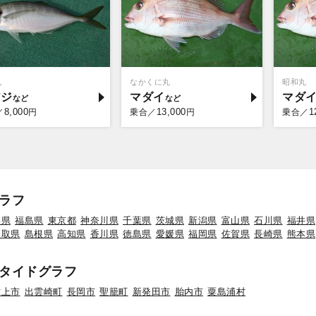
丸
なかくに丸
昭和丸
アジ
マダイ
マダ
8,000
13,000
1
／
円
乗合／
円
乗合／
ラフ
形県
福島県
東京都
神奈川県
千葉県
茨城県
新潟県
富山県
石川県
福井県
鳥取県
島根県
高知県
香川県
徳島県
愛媛県
福岡県
佐賀県
長崎県
熊本県
タイドグラフ
村上市
出雲崎町
長岡市
聖籠町
新発田市
胎内市
粟島浦村