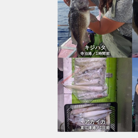
キジハタ
1
寺泊港／
時間前
アカイカ
1
直江津港／
日前