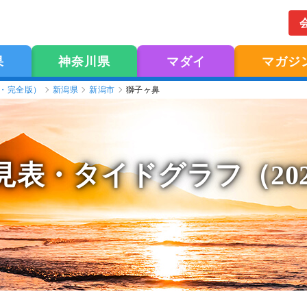
果
神奈川県
マダイ
マガジ
版・完全版）
新潟県
新潟市
獅子ヶ鼻
見表
・タイドグラフ（20