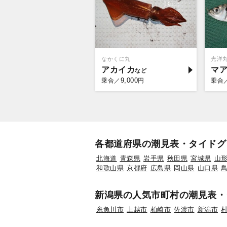
なかくに丸
光洋
アカイカ
マ
9,000
乗合／
円
乗合
各都道府県の潮見表・タイドグ
北海道
青森県
岩手県
秋田県
宮城県
山
和歌山県
京都府
広島県
岡山県
山口県
新潟県の人気市町村の潮見表・
糸魚川市
上越市
柏崎市
佐渡市
新潟市