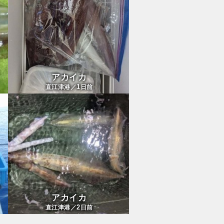
アカイカ
1
直江津港／
日前
アカイカ
2
直江津港／
日前