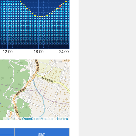
12:00
18:00
24:00
Leaflet
| ©
OpenStreetMap contributors
潮名