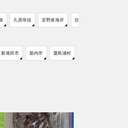
堀
久原埠頭
宜野座海岸
坊泊漁港
竹野浦港
新発田市
胎内市
粟島浦村