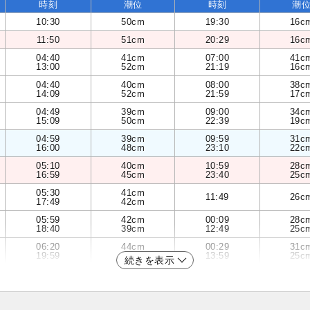
時刻
潮位
時刻
潮
10:30
50cm
19:30
16c
11:50
51cm
20:29
16c
04:40
41cm
07:00
41c
13:00
52cm
21:19
16c
04:40
40cm
08:00
38c
14:09
52cm
21:59
17c
04:49
39cm
09:00
34c
15:09
50cm
22:39
19c
04:59
39cm
09:59
31c
16:00
48cm
23:10
22c
05:10
40cm
10:59
28c
16:59
45cm
23:40
25c
05:30
41cm
11:49
26c
17:49
42cm
05:59
42cm
00:09
28c
18:40
39cm
12:49
25c
06:20
44cm
00:29
31c
19:59
36cm
13:59
25c
続きを表示