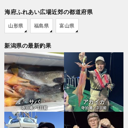
海府ふれあい広場近郊の都道府県
山形県
福島県
富山県
新潟県の最新釣果
サバ
アカイカ
1
3
寺泊港／
日前
寺泊港／
日前