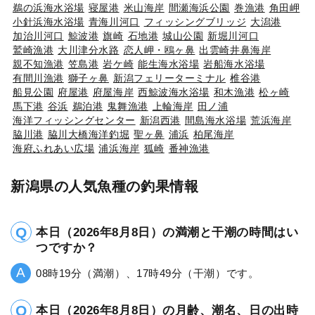
鵜の浜海水浴場
寝屋港
米山海岸
間瀬海浜公園
巻漁港
角田岬
小針浜海水浴場
青海川河口
フィッシングブリッジ
大潟港
加治川河口
鯨波港
旗崎
石地港
城山公園
新堀川河口
鷲崎漁港
大川津分水路
恋人岬・鴎ヶ鼻
出雲崎井鼻海岸
親不知漁港
笠島港
岩ケ崎
能生海水浴場
岩船海水浴場
有間川漁港
獅子ヶ鼻
新潟フェリーターミナル
椎谷港
船見公園
府屋港
府屋海岸
西鯨波海水浴場
和木漁港
松ヶ崎
馬下港
谷浜
鵜泊港
鬼舞漁港
上輪海岸
田ノ浦
海洋フィッシングセンター
新潟西港
間島海水浴場
荒浜海岸
脇川港
脇川大橋海洋釣堀
聖ヶ鼻
浦浜
柏尾海岸
海府ふれあい広場
浦浜海岸
狐崎
番神漁港
新潟県の人気魚種の釣果情報
本日（2026年8月8日）の満潮と干潮の時間はい
つですか？
08時19分（満潮）、17時49分（干潮）です。
本日（2026年8月8日）の月齢、潮名、日の出時