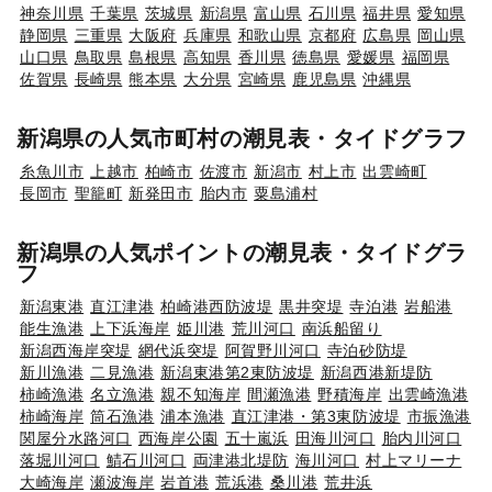
神奈川県
千葉県
茨城県
新潟県
富山県
石川県
福井県
愛知県
静岡県
三重県
大阪府
兵庫県
和歌山県
京都府
広島県
岡山県
山口県
鳥取県
島根県
高知県
香川県
徳島県
愛媛県
福岡県
佐賀県
長崎県
熊本県
大分県
宮崎県
鹿児島県
沖縄県
新潟県の人気市町村の潮見表・タイドグラフ
糸魚川市
上越市
柏崎市
佐渡市
新潟市
村上市
出雲崎町
長岡市
聖籠町
新発田市
胎内市
粟島浦村
新潟県の人気ポイントの潮見表・タイドグラ
フ
新潟東港
直江津港
柏崎港西防波堤
黒井突堤
寺泊港
岩船港
能生漁港
上下浜海岸
姫川港
荒川河口
南浜船留り
新潟西海岸突堤
網代浜突堤
阿賀野川河口
寺泊砂防堤
新川漁港
二見漁港
新潟東港第2東防波堤
新潟西港新堤防
柿崎漁港
名立漁港
親不知海岸
間瀬漁港
野積海岸
出雲崎漁港
柿崎海岸
筒石漁港
浦本漁港
直江津港・第3東防波堤
市振漁港
関屋分水路河口
西海岸公園
五十嵐浜
田海川河口
胎内川河口
落堀川河口
鯖石川河口
両津港北堤防
海川河口
村上マリーナ
大崎海岸
瀬波海岸
岩首港
荒浜港
桑川港
荒井浜