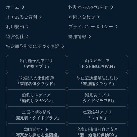
ホーム
釣割からのお知らせ
よくあるご質問
お問い合わせ
利用規約
プライバシーポリシー
運営会社
採用情報
特定商取引法に基づく表記
釣り船予約アプリ
釣りメディア
「釣割アプリ」
「FISHINGJAPAN」
1秒記入の乗船名簿
改正遊漁船業法に対応
「乗船名簿クラウド」
「遊漁船クラウド」
船釣りメディア
潮見表アプリ
「船釣りマガジン」
「タイドグラフBI」
全国の潮汐情報
魚図鑑AIアプリ
「潮見表・タイドグラフ」
「マイAI」
魚図鑑サイト
充実の補償内容と安さ
「写真から探せる魚図鑑」
「新・遊漁船保険DX」