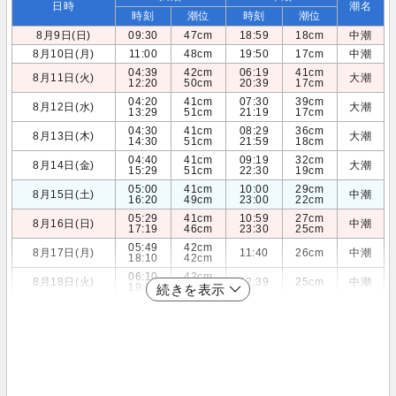
日時
潮名
時刻
潮位
時刻
潮位
8月9日(日)
09:30
47cm
18:59
18cm
中潮
8月10日(月)
11:00
48cm
19:50
17cm
中潮
04:39
42cm
06:19
41cm
8月11日(火)
大潮
12:20
50cm
20:39
17cm
04:20
41cm
07:30
39cm
8月12日(水)
大潮
13:29
51cm
21:19
17cm
04:30
41cm
08:29
36cm
8月13日(木)
大潮
14:30
51cm
21:59
18cm
04:40
41cm
09:19
32cm
8月14日(金)
大潮
15:29
51cm
22:30
19cm
05:00
41cm
10:00
29cm
8月15日(土)
中潮
16:20
49cm
23:00
22cm
05:29
41cm
10:59
27cm
8月16日(日)
中潮
17:19
46cm
23:30
25cm
05:49
42cm
8月17日(月)
11:40
26cm
中潮
18:10
42cm
06:10
42cm
8月18日(火)
12:39
25cm
中潮
19:19
39cm
続きを表示