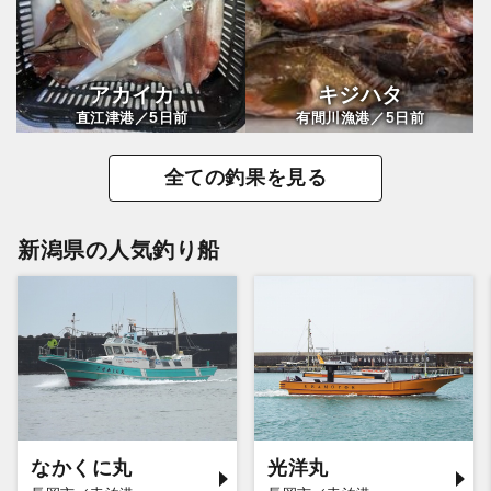
アカイカ
キジハタ
5
5
直江津港／
日前
有間川漁港／
日前
全ての釣果を見る
新潟県の人気釣り船
なかくに丸
光洋丸