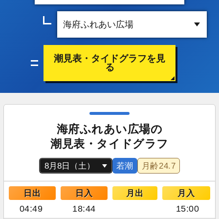
潮見表・タイドグラフを見
る
海府ふれあい広場の
潮見表・タイドグラフ
若潮
月齢
24.7
日出
日入
月出
月入
04:49
18:44
15:00