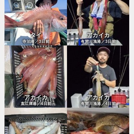
タイ
アカイカ
3
3
寺泊港／
日前
有間川漁港／
日前
アカイカ
アカイカ
4
4
直江津港／
日前
有間川漁港／
日前