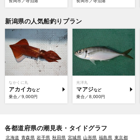
長岡市／寺泊港
長岡市／寺泊港
新潟県の人気船釣りプラン
なかくに丸
光洋丸
アカイカ
マアジ
9,000
8,000
乗合／
円
乗合／
円
各都道府県の潮見表・タイドグラフ
北海道
青森県
岩手県
秋田県
宮城県
山形県
福島県
東京都