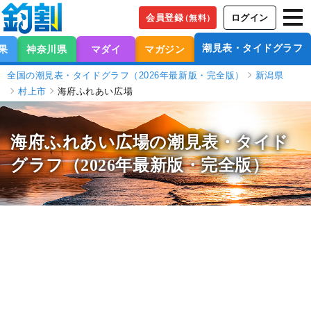
会員登録
ログイン
（無料）
潮見表・タイドグラフ
果
神奈川県
マダイ
マガジン
全国の潮見表・タイドグラフ（2026年最新版・完全版）
新潟県
村上市
海府ふれあい広場
海府ふれあい広場の潮見表
・タイド
グラフ（2026年最新版・完全版）