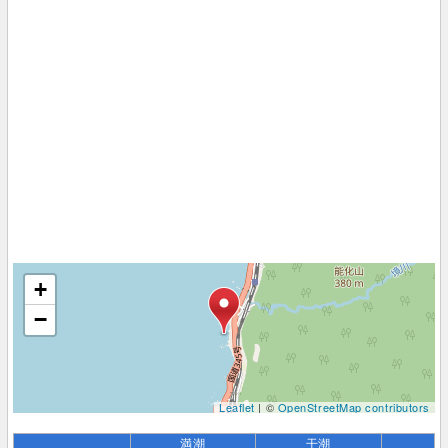
+
−
Leaflet
| ©
OpenStreetMap contributors
満潮
干潮