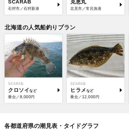
SCARAB
克恵丸
石狩市／石狩新港
北見市／常呂漁港
北海道の人気船釣りプラン
SCARAB
SCARAB
クロソイ
ヒラメ
8,000
12,000
乗合／
円
乗合／
円
各都道府県の潮見表・タイドグラフ