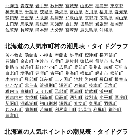
北海道
青森県
岩手県
秋田県
宮城県
山形県
福島県
東京都
神奈川県
千葉県
茨城県
新潟県
富山県
石川県
福井県
愛知県
静岡県
三重県
大阪府
兵庫県
和歌山県
京都府
広島県
岡山県
山口県
鳥取県
島根県
高知県
香川県
徳島県
愛媛県
福岡県
佐賀県
長崎県
熊本県
大分県
宮崎県
鹿児島県
沖縄県
北海道の人気市町村の潮見表・タイドグラフ
苫小牧市
函館市
小樽市
室蘭市
斜里町
標津町
長万部町
豊浦町
余市町
伊達市
八雲町
島牧村
猿払村
留萌市
知内町
釧路市
積丹町
新ひだか町
広尾町
鹿部町
登別市
森町
石狩市
白老町
増毛町
豊頃町
古平町
別海町
様似町
網走市
松前町
木古内町
興部町
江差町
上ノ国町
泊村
岩内町
羅臼町
根室市
せたな町
北斗市
浜頓別町
浦河町
寿都町
枝幸町
天塩町
稚内市
白糠町
えりも町
乙部町
厚真町
雄武町
浜中町
神恵内村
大樹町
福島町
日高町
湧別町
紋別市
小平町
厚岸町
新冠町
洞爺湖町
初山別村
浦幌町
礼文町
奥尻町
羽幌町
むかわ町
蘭越町
苫前町
利尻富士町
北見市
利尻町
釧路町
豊富町
北海道の人気ポイントの潮見表・タイドグラ