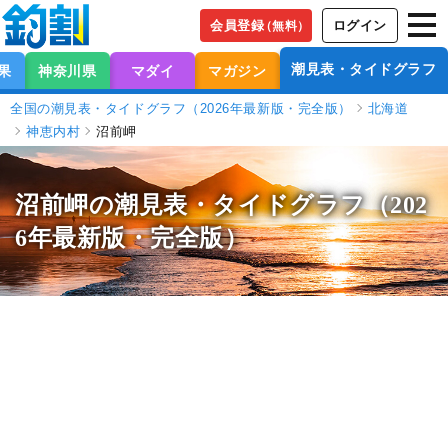
会員登録
ログイン
（無料）
潮見表・タイドグラフ
果
神奈川県
マダイ
マガジン
全国の潮見表・タイドグラフ（2026年最新版・完全版）
北海道
神恵内村
沼前岬
沼前岬の潮見表
・タイドグラフ（202
6年最新版・完全版）