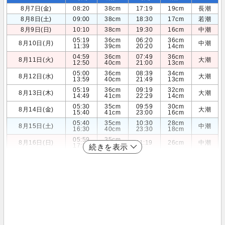
8月7日(金)
08:20
38cm
17:19
19cm
長潮
8月8日(土)
09:00
38cm
18:30
17cm
若潮
8月9日(日)
10:10
38cm
19:30
16cm
中潮
05:19
36cm
06:20
36cm
8月10日(月)
中潮
11:39
39cm
20:20
14cm
04:59
36cm
07:49
36cm
8月11日(火)
大潮
12:50
40cm
21:00
13cm
05:00
36cm
08:39
34cm
8月12日(水)
大潮
13:59
40cm
21:49
13cm
05:19
36cm
09:19
32cm
8月13日(木)
大潮
14:49
41cm
22:29
14cm
05:30
35cm
09:59
30cm
8月14日(金)
大潮
15:40
41cm
23:00
16cm
05:40
35cm
10:30
28cm
8月15日(土)
中潮
16:30
40cm
23:30
18cm
05:59
35cm
8月16日(日)
11:19
26cm
中潮
17:20
39cm
続きを表示