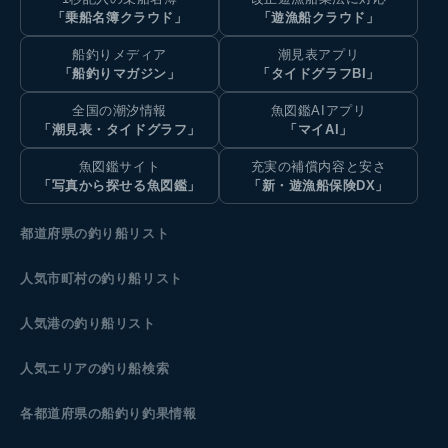
「乗船名簿クラウド」
「遊漁船クラウド」
船釣りメディア
潮見表アプリ
「船釣りマガジン」
「タイドグラフBI」
全国の潮汐情報
魚図鑑AIアプリ
「潮見表・タイドグラフ」
「マイAI」
魚図鑑サイト
充実の補償内容と安さ
「写真から探せる魚図鑑」
「新・遊漁船保険DX」
都道府県の釣り船リスト
人気市町村の釣り船リスト
人気港の釣り船リスト
人気エリアの釣り船検索
各都道府県の船釣り釣果情報