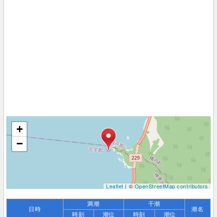
+
−
Leaflet
| ©
OpenStreetMap contributors
満潮
干潮
日時
潮名
時刻
潮位
時刻
潮位