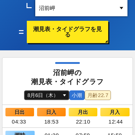
潮見表・タイドグラフを見
る
沼前岬の
潮見表・タイドグラフ
小潮
月齢
22.7
日出
日入
月出
月入
04:33
18:53
22:10
12:44