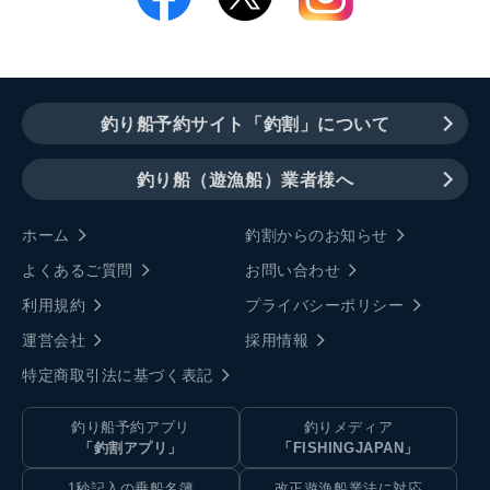
釣り船予約サイト「釣割」について
釣り船（遊漁船）業者様へ
ホーム
釣割からのお知らせ
よくあるご質問
お問い合わせ
利用規約
プライバシーポリシー
運営会社
採用情報
特定商取引法に基づく表記
釣り船予約アプリ
釣りメディア
「釣割アプリ」
「FISHINGJAPAN」
1秒記入の乗船名簿
改正遊漁船業法に対応