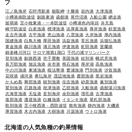
フ
江ノ島海岸
石狩湾新港
能取岬
十勝港
岩内港
大津漁港
小樽港南防波堤
釧路東港
函館港
尾岱沼港
入船公園
網走港
留萌港
苫小牧東港・一本防波堤
小樽港色内埠頭
弁天島
崎守防波堤
白老漁港
標津漁港
浜厚真漁港
厚岸漁港
斜里漁港
走古丹漁港
古平漁港
恵山漁港
八雲漁港
大岸漁港
厚内漁港
国縫漁港
白鳥大橋
厚田漁港
浜益漁港
常呂漁港
浜猿払漁港
黄金漁港
鵡川漁港
涌元漁港
伊達漁港
虻田漁港
室蘭港
錦多峰川河口
サロマ湖第1湖口
千代の浦マリンパーク
登別漁港
釧路西港
兜千畳敷
美国漁港
紋別港
幌武意漁港
長万部漁港
旭浜漁港
余市港
熊石漁港
厚岸湖
高島漁港
中の川漁港
東浦漁港
椴法華港
豊浦漁港
門別漁港
汐首漁港
花咲港
浦河港
勇払海岸
茂辺地漁港
鹿部漁港
黒岩漁港
かもめ島
興部漁港
頓別漁港
住吉漁港
砂原漁港
薫別漁港
鷲別漁港
忍路漁港
祝津漁港
乙部漁港
入船漁港
函館湯川漁港
志海苔漁港
天塩港
音別海岸
余別漁港
増毛港
古潭漁港
落部漁港
濃昼漁港
白糠漁港
イタンキ漁港
尾札部漁港
歌別漁港
苫小牧西港・西防波堤
散布漁港
静内漁港
大磯港
厚賀漁港
木古内漁港
大樹漁港
川汲漁港
ウトロ漁港
北海道の人気魚種の釣果情報