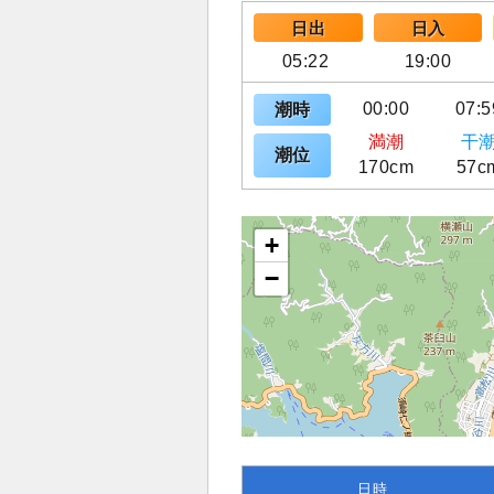
日出
日入
05:22
19:00
00:00
07:5
潮時
満潮
干
潮位
170cm
57c
+
−
日時