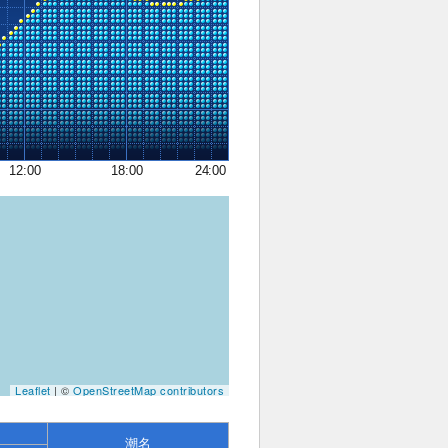
12:00
18:00
24:00
Leaflet
| ©
OpenStreetMap contributors
潮名