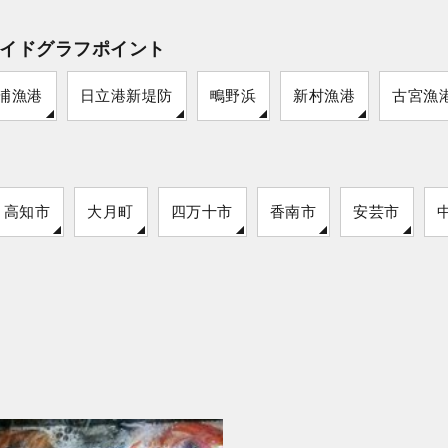
イドグラフポイント
浦漁港
日立港新堤防
鴫野浜
新村漁港
古宮漁
高知市
大月町
四万十市
香南市
安芸市