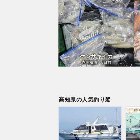
ケンサキイカ
8
赤岡漁港／
日前
高知県の人気釣り船