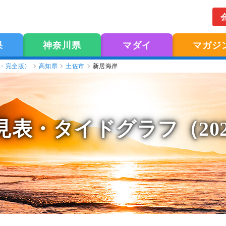
果
神奈川県
マダイ
マガジ
版・完全版）
高知県
土佐市
新居海岸
見表
・タイドグラフ（20