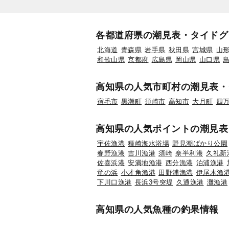
各都道府県の潮見表・タイドグ
北海道
青森県
岩手県
秋田県
宮城県
山
和歌山県
京都府
広島県
岡山県
山口県
高知県の人気市町村の潮見表・
宿毛市
黒潮町
須崎市
高知市
大月町
四
高知県の人気ポイントの潮見表
宇佐漁港
種崎海水浴場
野見潮ばかり公園
春野漁港
吉川漁港
須崎
奈半利港
久礼新
佐喜浜港
安満地漁港
西分漁港
泊浦漁港
竜の浜
小才角漁港
田野浦漁港
伊尾木漁
下川口漁港
長浜3号突堤
久通漁港
灘漁港
高知県の人気魚種の釣果情報