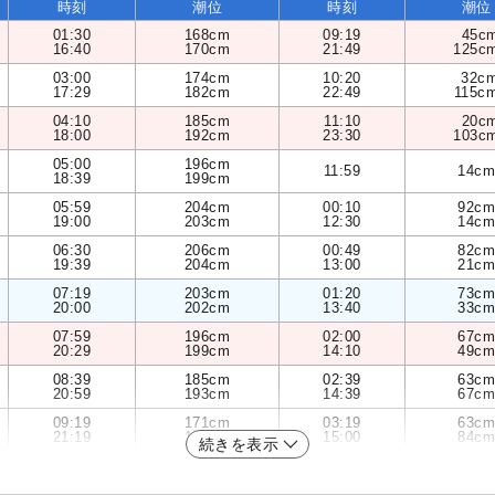
時刻
潮位
時刻
潮位
01:30
168cm
09:19
45c
16:40
170cm
21:49
125c
03:00
174cm
10:20
32c
17:29
182cm
22:49
115c
04:10
185cm
11:10
20c
18:00
192cm
23:30
103c
05:00
196cm
11:59
14cm
18:39
199cm
05:59
204cm
00:10
92cm
19:00
203cm
12:30
14cm
06:30
206cm
00:49
82cm
19:39
204cm
13:00
21cm
07:19
203cm
01:20
73cm
20:00
202cm
13:40
33cm
07:59
196cm
02:00
67cm
20:29
199cm
14:10
49cm
08:39
185cm
02:39
63cm
20:59
193cm
14:39
67cm
09:19
171cm
03:19
63cm
21:19
186cm
15:00
84cm
続きを表示