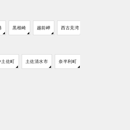
港
黒根崎
越前岬
西古見湾
平岩港
中土佐町
土佐清水市
奈半利町
四万十町
室戸市