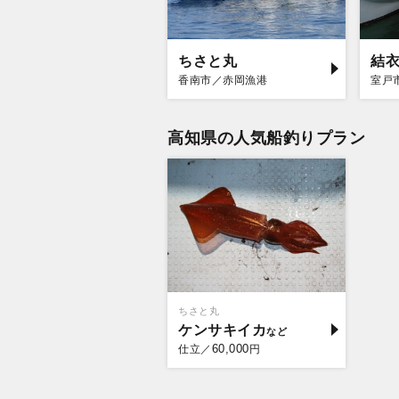
ちさと丸
結
香南市／赤岡漁港
室戸
高知県の人気船釣りプラン
ちさと丸
ケンサキイカ
60,000
仕立／
円