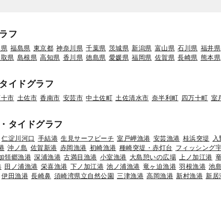
ラフ
形県
福島県
東京都
神奈川県
千葉県
茨城県
新潟県
富山県
石川県
福井県
鳥取県
島根県
高知県
香川県
徳島県
愛媛県
福岡県
佐賀県
長崎県
熊本県
タイドグラフ
万十市
土佐市
香南市
安芸市
中土佐町
土佐清水市
奈半利町
四万十町
室
・タイドグラフ
仁淀川河口
手結港
生見サーフビーチ
室戸岬漁港
安芸漁港
桂浜突堤
入
港
沖ノ島
佐賀新港
赤岡漁港
初崎漁港
種崎突堤・赤灯台
フィッシング
加領郷漁港
深浦漁港
古満目漁港
小室漁港
大島憩いの広場
上ノ加江港
港
田ノ浦漁港
栄喜漁港
下ノ加江港
池ノ浦漁港
竜ヶ迫漁港
羽根漁港
池
伊田漁港
長崎鼻
須崎湾県立自然公園
三津漁港
高岡漁港
新村漁港
新居