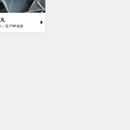
衣丸
市／室戸岬漁港