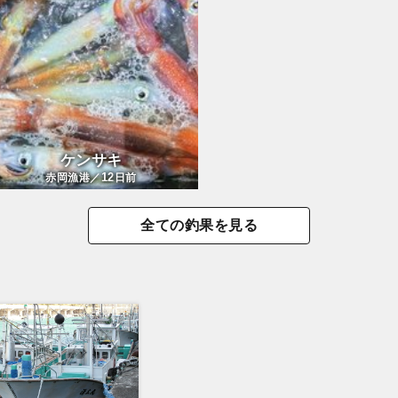
ケンサキ
12
赤岡漁港／
日前
全ての釣果を見る