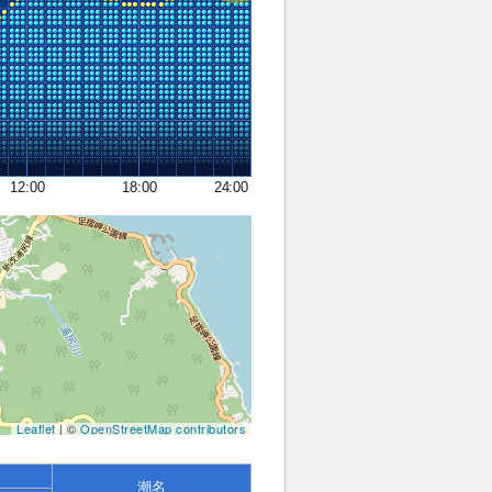
12:00
18:00
24:00
Leaflet
| ©
OpenStreetMap contributors
潮名