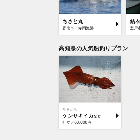
ちさと丸
結
香南市／赤岡漁港
室戸
高知県の人気船釣りプラン
ちさと丸
ケンサキイカ
60,000
仕立／
円