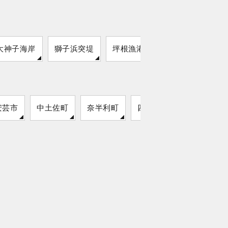
大神子海岸
獅子浜突堤
坪根漁港
浜荻港
安芸市
中土佐町
奈半利町
四万十町
室戸市