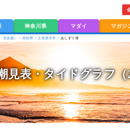
果
神奈川県
マダイ
マガジ
版・完全版）
高知県
土佐清水市
あしずり港
潮見表
・タイドグラフ（2