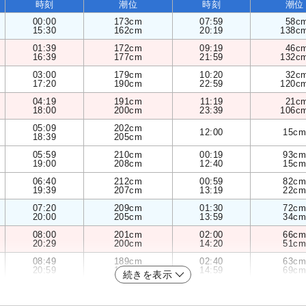
時刻
潮位
時刻
潮位
00:00
173cm
07:59
58c
15:30
162cm
20:19
138c
01:39
172cm
09:19
46c
16:39
177cm
21:59
132c
03:00
179cm
10:20
32c
17:20
190cm
22:59
120c
04:19
191cm
11:19
21c
18:00
200cm
23:39
106c
05:09
202cm
12:00
15cm
18:39
205cm
05:59
210cm
00:19
93cm
19:00
208cm
12:40
15cm
06:40
212cm
00:59
82cm
19:39
207cm
13:19
22cm
07:20
209cm
01:30
72cm
20:00
205cm
13:59
34cm
08:00
201cm
02:00
66cm
20:29
200cm
14:20
51cm
08:49
189cm
02:40
63cm
20:59
195cm
14:59
69cm
続きを表示