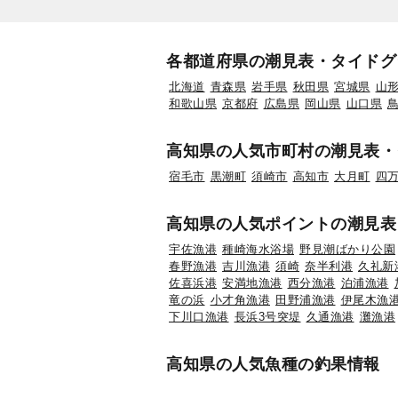
各都道府県の潮見表・タイドグ
北海道
青森県
岩手県
秋田県
宮城県
山
和歌山県
京都府
広島県
岡山県
山口県
高知県の人気市町村の潮見表・
宿毛市
黒潮町
須崎市
高知市
大月町
四
高知県の人気ポイントの潮見表
宇佐漁港
種崎海水浴場
野見潮ばかり公園
春野漁港
吉川漁港
須崎
奈半利港
久礼新
佐喜浜港
安満地漁港
西分漁港
泊浦漁港
竜の浜
小才角漁港
田野浦漁港
伊尾木漁
下川口漁港
長浜3号突堤
久通漁港
灘漁港
高知県の人気魚種の釣果情報