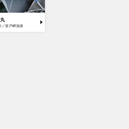
衣丸
市／室戸岬漁港