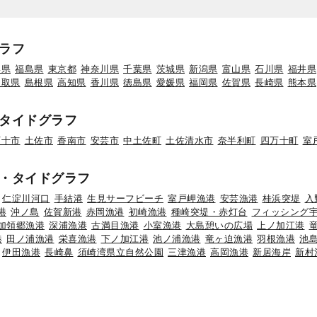
ラフ
形県
福島県
東京都
神奈川県
千葉県
茨城県
新潟県
富山県
石川県
福井県
鳥取県
島根県
高知県
香川県
徳島県
愛媛県
福岡県
佐賀県
長崎県
熊本県
タイドグラフ
万十市
土佐市
香南市
安芸市
中土佐町
土佐清水市
奈半利町
四万十町
室
・タイドグラフ
仁淀川河口
手結港
生見サーフビーチ
室戸岬漁港
安芸漁港
桂浜突堤
入
港
沖ノ島
佐賀新港
赤岡漁港
初崎漁港
種崎突堤・赤灯台
フィッシング
加領郷漁港
深浦漁港
古満目漁港
小室漁港
大島憩いの広場
上ノ加江港
港
田ノ浦漁港
栄喜漁港
下ノ加江港
池ノ浦漁港
竜ヶ迫漁港
羽根漁港
池
伊田漁港
長崎鼻
須崎湾県立自然公園
三津漁港
高岡漁港
新居海岸
新村