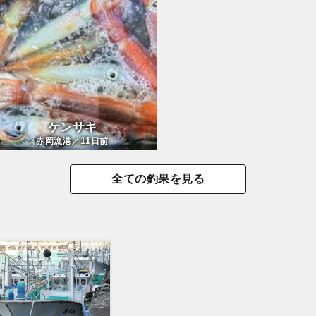
ケンサキ
11
赤岡漁港／
日前
全ての釣果を見る