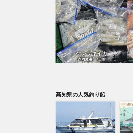
ケンサキイカ
7
赤岡漁港／
日前
高知県の人気釣り船