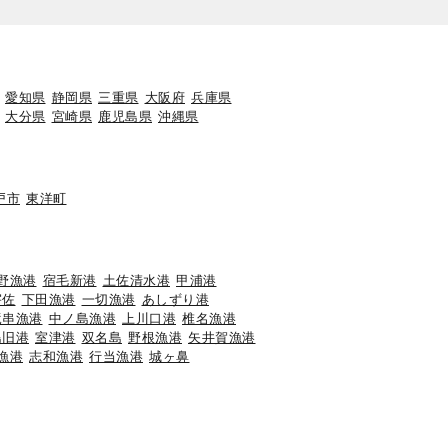
愛知県
静岡県
三重県
大阪府
兵庫県
大分県
宮崎県
鹿児島県
沖縄県
戸市
東洋町
野漁港
宿毛新港
土佐清水港
甲浦港
宇佐
下田漁港
一切漁港
あしずり港
竜串漁港
中ノ島漁港
上川口港
椎名漁港
島旧港
室津港
双名島
野根漁港
矢井賀漁港
漁港
志和漁港
行当漁港
城ヶ鼻