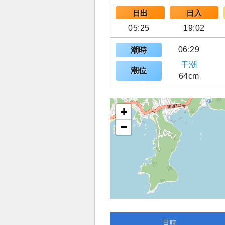
日出
日入
05:25
19:02
06:29
潮時
干潮
潮位
64cm
+
−
日時