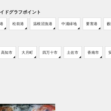
イドグラフポイント
港
松前港
温根沼漁港
中浦緑地
要害港
藪
高知市
大月町
四万十市
土佐市
香南市