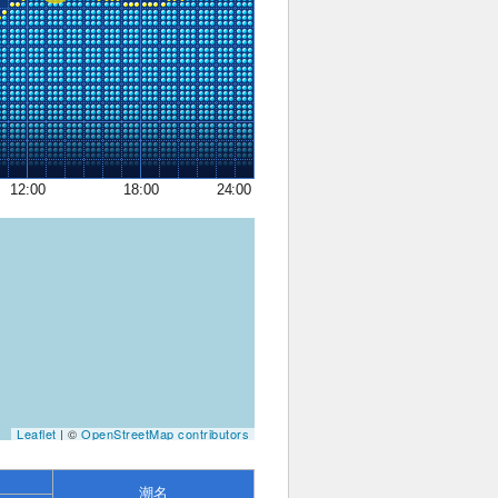
12:00
18:00
24:00
Leaflet
| ©
OpenStreetMap contributors
潮名