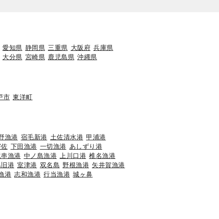
愛知県
静岡県
三重県
大阪府
兵庫県
大分県
宮崎県
鹿児島県
沖縄県
戸市
東洋町
野漁港
宿毛新港
土佐清水港
甲浦港
宇佐
下田漁港
一切漁港
あしずり港
竜串漁港
中ノ島漁港
上川口港
椎名漁港
島旧港
室津港
双名島
野根漁港
矢井賀漁港
漁港
志和漁港
行当漁港
城ヶ鼻