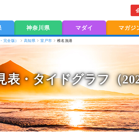
果
神奈川県
マダイ
マガジ
版・完全版）
高知県
室戸市
椎名漁港
見表
・タイドグラフ（20