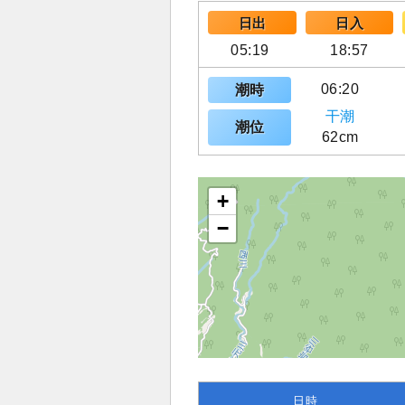
日出
日入
05:19
18:57
06:20
潮時
干潮
潮位
62cm
+
−
日時