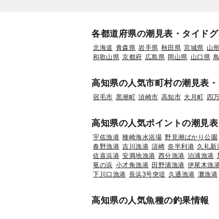
各都道府県の潮見表・タイドグ
北海道
青森県
岩手県
秋田県
宮城県
山
和歌山県
京都府
広島県
岡山県
山口県
高知県の人気市町村の潮見表・
宿毛市
黒潮町
須崎市
高知市
大月町
四
高知県の人気ポイントの潮見表
宇佐漁港
種崎海水浴場
野見潮ばかり公園
春野漁港
吉川漁港
須崎
奈半利港
久礼新
佐喜浜港
安満地漁港
西分漁港
泊浦漁港
竜の浜
小才角漁港
田野浦漁港
伊尾木漁
下川口漁港
長浜3号突堤
久通漁港
灘漁港
高知県の人気魚種の釣果情報