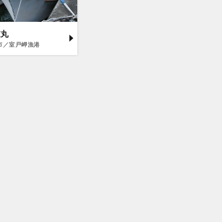
衣丸
市／室戸岬漁港