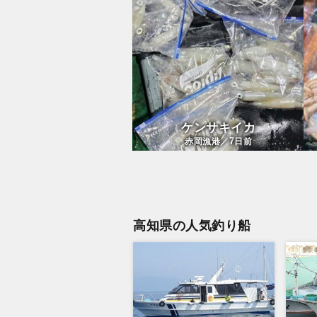
ケンサキイカ
7
赤岡漁港／
日前
高知県の人気釣り船