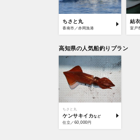
ちさと丸
結
香南市／赤岡漁港
室戸
高知県の人気船釣りプラン
ちさと丸
ケンサキイカ
60,000
仕立／
円