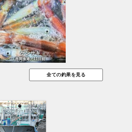
ケンサキ
11
赤岡漁港／
日前
全ての釣果を見る