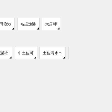
田漁港
名振漁港
大房岬
安芸市
中土佐町
土佐清水市
奈半利町
四万十町