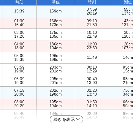
時刻
潮位
時刻
潮位
07:59
55c
15:39
159cm
20:19
137c
01:30
168cm
09:10
43c
16:40
173cm
21:50
131c
03:00
175cm
10:10
30c
17:20
185cm
22:49
120c
04:00
186cm
11:00
20c
18:00
194cm
23:30
107c
05:00
196cm
11:49
14cm
18:39
199cm
05:59
203cm
00:10
95cm
19:00
201cm
12:29
15cm
06:39
205cm
00:49
83cm
19:30
201cm
13:00
21cm
07:19
202cm
01:20
73cm
20:00
198cm
13:40
34cm
08:00
195cm
01:59
66cm
20:20
194cm
14:10
50cm
08:40
184cm
02:39
62cm
20:49
189cm
14:40
69cm
続きを表示