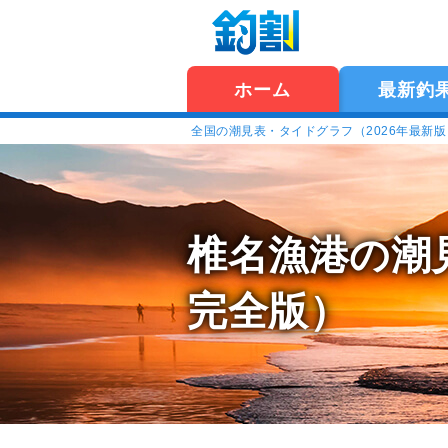
ホーム
最新釣
全国の潮見表・タイドグラフ（2026年最新
椎名漁港の潮
完全版）