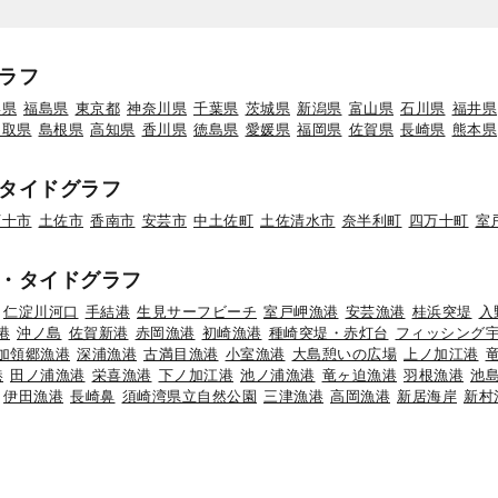
ラフ
形県
福島県
東京都
神奈川県
千葉県
茨城県
新潟県
富山県
石川県
福井県
鳥取県
島根県
高知県
香川県
徳島県
愛媛県
福岡県
佐賀県
長崎県
熊本県
タイドグラフ
万十市
土佐市
香南市
安芸市
中土佐町
土佐清水市
奈半利町
四万十町
室
・タイドグラフ
仁淀川河口
手結港
生見サーフビーチ
室戸岬漁港
安芸漁港
桂浜突堤
入
港
沖ノ島
佐賀新港
赤岡漁港
初崎漁港
種崎突堤・赤灯台
フィッシング
加領郷漁港
深浦漁港
古満目漁港
小室漁港
大島憩いの広場
上ノ加江港
港
田ノ浦漁港
栄喜漁港
下ノ加江港
池ノ浦漁港
竜ヶ迫漁港
羽根漁港
池
伊田漁港
長崎鼻
須崎湾県立自然公園
三津漁港
高岡漁港
新居海岸
新村