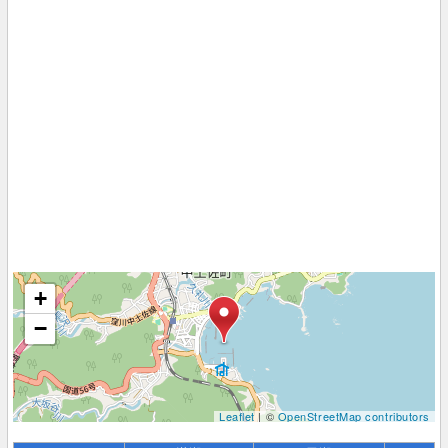
+
−
Leaflet
| ©
OpenStreetMap contributors