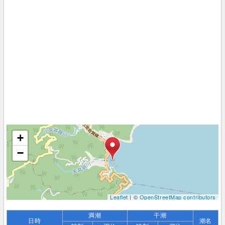
+
−
Leaflet
| ©
OpenStreetMap contributors
満潮
干潮
日時
潮名