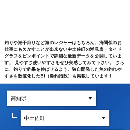
釣りや潮干狩りなど海のレジャーはもちろん、海関係のお
仕事にも欠かすことが出来ない中土佐町の潮見表・タイド
グラフをピンポイントで詳細な最新データを公開していま
す。 見やすさ使いやすさをぜひ実感してみて下さい。 さら
に、釣りで釣果を伸ばせるよう、独自開発した魚の釣れや
すさを数値化したBI（爆釣指数）も掲載しています！