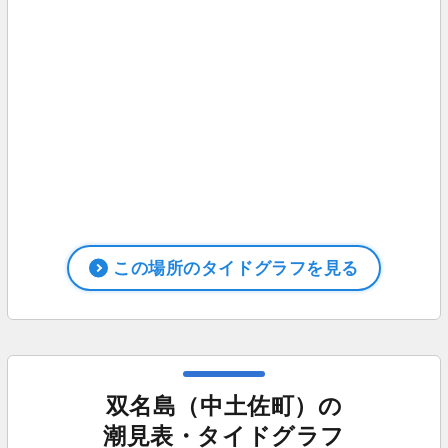
この場所のタイドグラフを見る
双名島（中土佐町）の
潮見表・タイドグラフ