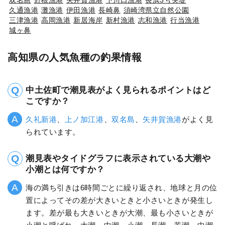
双名島
野根漁港
矢井賀漁港
下川口漁港
長浜3号突堤
久通漁港
灘漁港
伊田漁港
長崎鼻
須崎湾県立自然公園
三津漁港
高岡漁港
新居海岸
新村漁港
志和漁港
行当漁港
城ヶ鼻
高知県の人気魚種の釣果情報
中土佐町で潮見表がよく見られるポイントはど
こですか？
久礼新港
、
上ノ加江港
、
双名島
、
矢井賀漁港
がよく見
られています。
潮見表やタイドグラフに表示されている大潮や
小潮とは何ですか？
海の満ち引きは6時間ごとに繰り返され、地球と月の位
置によってその差が大きいときと小さいときが発生し
ます。差が最も大きいときが大潮、最も小さいときが