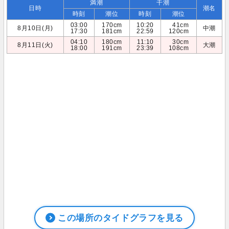
満潮
干潮
日時
潮名
時刻
潮位
時刻
潮位
03:00
170cm
10:20
41cm
8月10日(月)
中潮
17:30
181cm
22:59
120cm
04:10
180cm
11:10
30cm
8月11日(火)
大潮
18:00
191cm
23:39
108cm
この場所のタイドグラフを見る