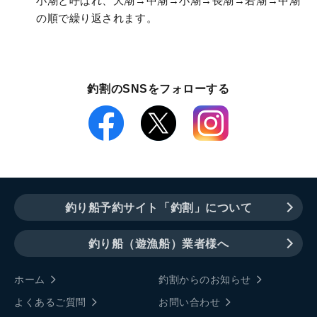
小潮と呼ばれ、大潮→中潮→小潮→長潮→若潮→中潮
の順で繰り返されます。
釣割のSNSをフォローする
釣り船予約サイト「釣割」について
釣り船（遊漁船）業者様へ
ホーム
釣割からのお知らせ
よくあるご質問
お問い合わせ