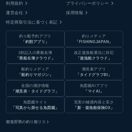
利用規約
プライバシーポリシー
運営会社
採用情報
特定商取引法に基づく表記
釣り船予約アプリ
釣りメディア
「釣割アプリ」
「FISHINGJAPAN」
1秒記入の乗船名簿
改正遊漁船業法に対応
「乗船名簿クラウド」
「遊漁船クラウド」
船釣りメディア
潮見表アプリ
「船釣りマガジン」
「タイドグラフBI」
全国の潮汐情報
魚図鑑AIアプリ
「潮見表・タイドグラフ」
「マイAI」
魚図鑑サイト
充実の補償内容と安さ
「写真から探せる魚図鑑」
「新・遊漁船保険DX」
都道府県の釣り船リスト