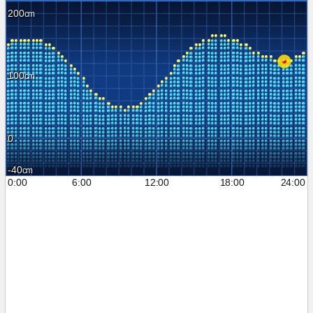
200
100
0
-40
0:00
6:00
12:00
18:00
24:00