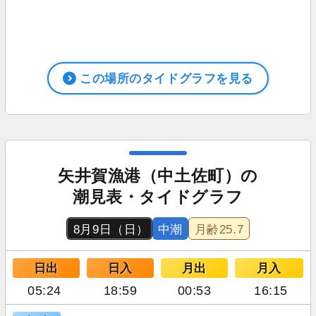
この場所のタイドグラフを見る
矢井賀漁港（中土佐町）の
潮見表・タイドグラフ
8月9日（日）
中潮
月齢
25.7
日出
日入
月出
月入
05:24
18:59
00:53
16:15