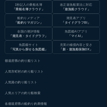
1秒記入の乗船名簿
改正遊漁船業法に対応
「乗船名簿クラウド」
「遊漁船クラウド」
船釣りメディア
潮見表アプリ
「船釣りマガジン」
「タイドグラフBI」
全国の潮汐情報
魚図鑑AIアプリ
「潮見表・タイドグラフ」
「マイAI」
魚図鑑サイト
充実の補償内容と安さ
「写真から探せる魚図鑑」
「新・遊漁船保険DX」
都道府県の釣り船リスト
人気市町村の釣り船リスト
人気港の釣り船リスト
人気エリアの釣り船検索
各都道府県の船釣り釣果情報