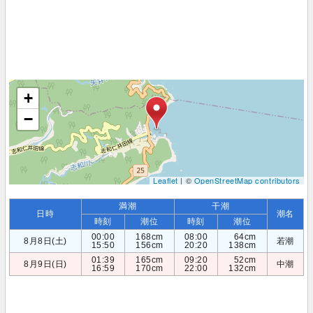
+
−
Leaflet
| ©
OpenStreetMap contributors
満潮
干潮
日時
潮名
時刻
潮位
時刻
潮位
00:00
168cm
08:00
64cm
8月8日(土)
若潮
15:50
156cm
20:20
138cm
01:39
165cm
09:20
52cm
8月9日(日)
中潮
16:59
170cm
22:00
132cm