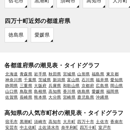
宿毛市
黒潮町
須崎市
高知市
大月町
四万十町近郊の都道府県
徳島県
愛媛県
各都道府県の潮見表・タイドグラフ
北海道
青森県
岩手県
秋田県
宮城県
山形県
福島県
東京都
神奈川県
千葉県
茨城県
新潟県
富山県
石川県
福井県
愛知県
静岡県
三重県
大阪府
兵庫県
和歌山県
京都府
広島県
岡山県
山口県
鳥取県
島根県
高知県
香川県
徳島県
愛媛県
福岡県
佐賀県
長崎県
熊本県
大分県
宮崎県
鹿児島県
沖縄県
高知県の人気市町村の潮見表・タイドグラフ
宿毛市
黒潮町
須崎市
高知市
大月町
四万十市
土佐市
香南市
安芸市
中土佐町
土佐清水市
奈半利町
四万十町
室戸市