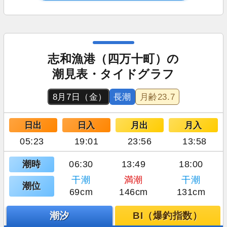
志和漁港（四万十町）の
潮見表・タイドグラフ
8月7日（金）
長潮
月齢
23.7
日出
日入
月出
月入
05:23
19:01
23:56
13:58
潮時
06:30
13:49
18:00
干潮
満潮
干潮
潮位
69cm
146cm
131cm
潮汐
BI（爆釣指数）