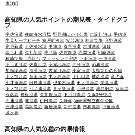
東洋町
高知県の人気ポイントの潮見表・タイドグラ
フ
宇佐漁港
種崎海水浴場
野見潮ばかり公園
仁淀川河口
手結港
生見サーフビーチ
室戸岬漁港
安芸漁港
桂浜突堤
入野漁港
宿毛新港
土佐清水港
甲浦港
春野漁港
吉川漁港
須崎
奈半利港
久礼新港
沖ノ島
佐賀新港
赤岡漁港
初崎漁港
種崎突堤・赤灯台
フィッシング宇佐
下田漁港
一切漁港
あしずり港
佐喜浜港
安満地漁港
西分漁港
泊浦漁港
加領郷漁港
深浦漁港
古満目漁港
小室漁港
大島憩いの広場
上ノ加江港
竜串漁港
中ノ島漁港
上川口港
椎名漁港
竜の浜
小才角漁港
田野浦漁港
伊尾木漁港
田ノ浦漁港
栄喜漁港
下ノ加江港
池ノ浦漁港
竜ヶ迫漁港
羽根漁港
池島旧港
室津港
双名島
野根漁港
矢井賀漁港
下川口漁港
長浜3号突堤
久通漁港
灘漁港
伊田漁港
長崎鼻
須崎湾県立自然公園
三津漁港
高岡漁港
新居海岸
新村漁港
志和漁港
行当漁港
城ヶ鼻
高知県の人気魚種の釣果情報