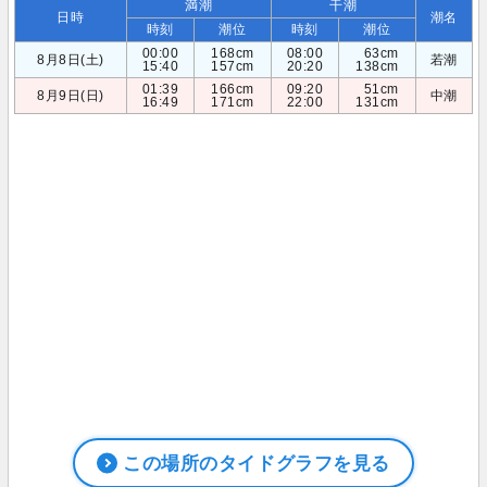
満潮
干潮
日時
潮名
時刻
潮位
時刻
潮位
00:00
168cm
08:00
63cm
8月8日(土)
若潮
15:40
157cm
20:20
138cm
01:39
166cm
09:20
51cm
8月9日(日)
中潮
16:49
171cm
22:00
131cm
この場所のタイドグラフを見る