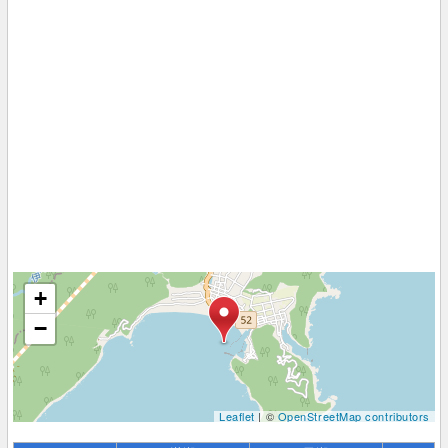
+
−
Leaflet
| ©
OpenStreetMap contributors