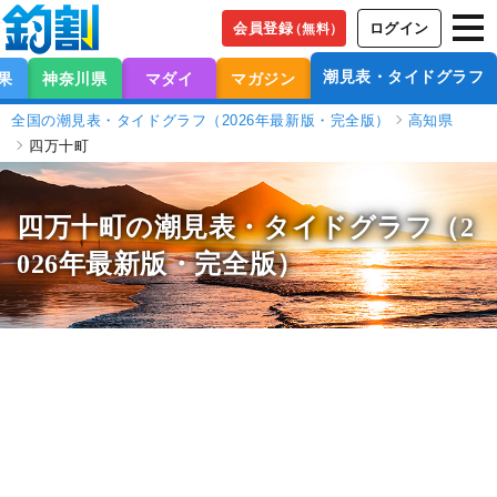
会員登録
ログイン
（無料）
潮見表・タイドグラフ
果
神奈川県
マダイ
マガジン
全国の潮見表・タイドグラフ（2026年最新版・完全版）
高知県
四万十町
四万十町の潮見表
・タイドグラフ（2
026年最新版・完全版）