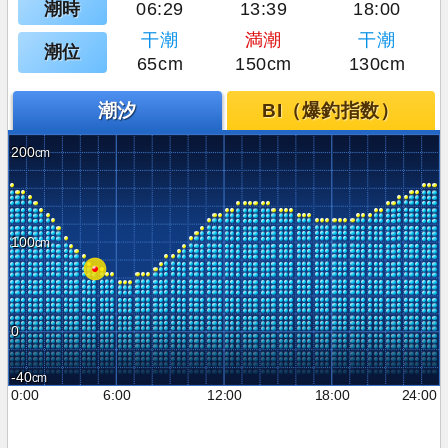
潮時
06:29
13:39
18:00
干潮
満潮
干潮
潮位
65cm
150cm
130cm
潮汐
BI（爆釣指数）
200
100
0
-40
0:00
6:00
12:00
18:00
24:00