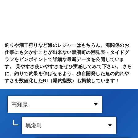
釣りや潮干狩りなど海のレジャーはもちろん、海関係のお
仕事にも欠かすことが出来ない黒潮町の潮見表・タイドグ
ラフをピンポイントで詳細な最新データを公開していま
す。 見やすさ使いやすさをぜひ実感してみて下さい。 さら
に、釣りで釣果を伸ばせるよう、独自開発した魚の釣れや
すさを数値化したBI（爆釣指数）も掲載しています！