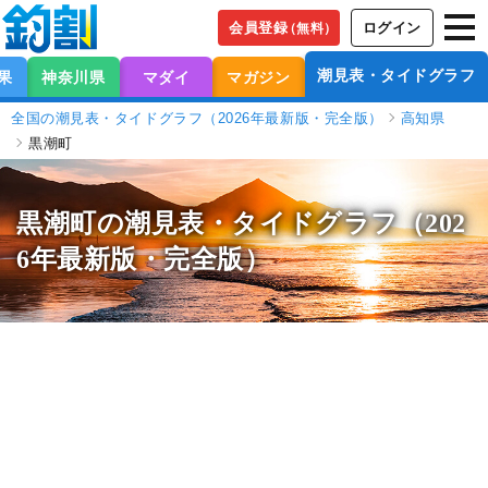
会員登録
ログイン
（無料）
潮見表・タイドグラフ
果
神奈川県
マダイ
マガジン
全国の潮見表・タイドグラフ（2026年最新版・完全版）
高知県
黒潮町
黒潮町の潮見表
・タイドグラフ（202
6年最新版・完全版）