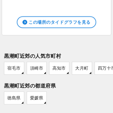
この場所のタイドグラフを見る
黒潮町近郊の人気市町村
宿毛市
須崎市
高知市
大月町
四万十
黒潮町近郊の都道府県
徳島県
愛媛県