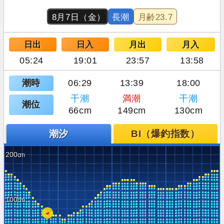
8月7日（金）
長潮
月齢
23.7
日出
日入
月出
月入
05:24
19:01
23:57
13:58
潮時
06:29
13:39
18:00
干潮
満潮
干潮
潮位
66cm
149cm
130cm
潮汐
BI（爆釣指数）
200
100