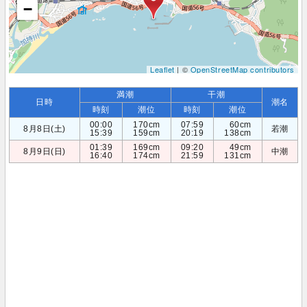
−
Leaflet
| ©
OpenStreetMap contributors
満潮
干潮
日時
潮名
時刻
潮位
時刻
潮位
00:00
170cm
07:59
60cm
8月8日(土)
若潮
15:39
159cm
20:19
138cm
01:39
169cm
09:20
49cm
8月9日(日)
中潮
16:40
174cm
21:59
131cm