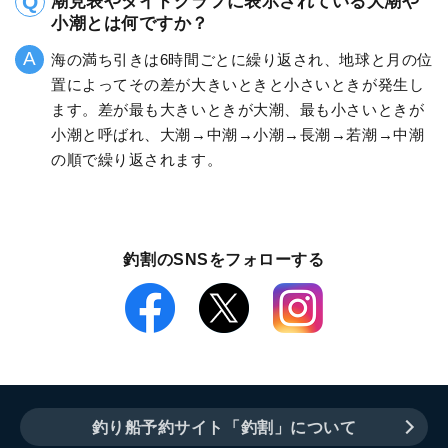
潮見表やタイドグラフに表示されている大潮や
小潮とは何ですか？
海の満ち引きは6時間ごとに繰り返され、地球と月の位
置によってその差が大きいときと小さいときが発生し
ます。差が最も大きいときが大潮、最も小さいときが
小潮と呼ばれ、大潮→中潮→小潮→長潮→若潮→中潮
の順で繰り返されます。
釣割のSNSをフォローする
釣り船予約サイト「釣割」について