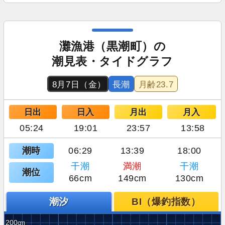
灘漁港（黒潮町）の
潮見表・タイドグラフ
8月7日（金）
長潮
月齢
23.7
日出
日入
月出
月入
05:24
19:01
23:57
13:58
潮時
06:29
13:39
18:00
干潮
満潮
干潮
潮位
66cm
149cm
130cm
潮汐
BI（爆釣指数）
200