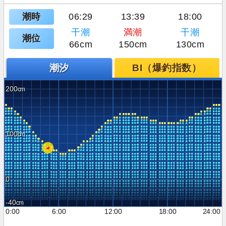
潮時
06:29
13:39
18:00
干潮
満潮
干潮
潮位
66cm
150cm
130cm
潮汐
BI（爆釣指数）
200
100
0
-40
0:00
6:00
12:00
18:00
24:00