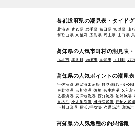
各都道府県の潮見表・タイドグ
北海道
青森県
岩手県
秋田県
宮城県
山
和歌山県
京都府
広島県
岡山県
山口県
高知県の人気市町村の潮見表・
宿毛市
黒潮町
須崎市
高知市
大月町
四
高知県の人気ポイントの潮見表
宇佐漁港
種崎海水浴場
野見潮ばかり公園
春野漁港
吉川漁港
須崎
奈半利港
久礼新
佐喜浜港
安満地漁港
西分漁港
泊浦漁港
竜の浜
小才角漁港
田野浦漁港
伊尾木漁
下川口漁港
長浜3号突堤
久通漁港
灘漁港
高知県の人気魚種の釣果情報