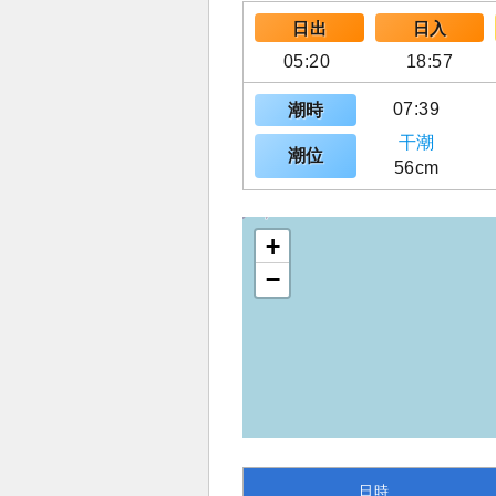
日出
日入
05:20
18:57
07:39
潮時
干潮
潮位
56cm
+
−
日時