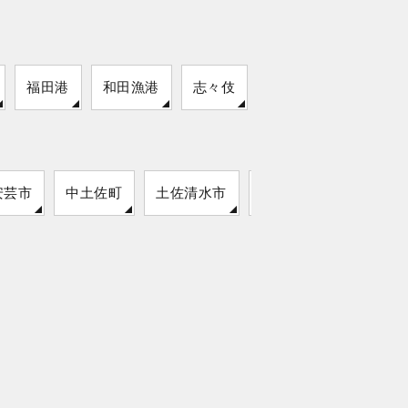
福田港
和田漁港
志々伎
安芸市
中土佐町
土佐清水市
四万十町
室戸市