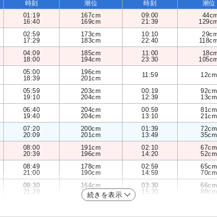
時刻
潮位
時刻
潮位
01:19
167cm
09:00
44c
16:40
169cm
21:39
129c
02:59
173cm
10:10
29c
17:29
183cm
22:40
118c
04:09
185cm
11:00
18c
18:00
194cm
23:30
105c
05:00
196cm
11:59
12cm
18:39
201cm
05:59
203cm
00:19
92cm
19:10
204cm
12:39
13cm
06:40
204cm
00:59
81cm
19:40
204cm
13:10
21cm
07:20
200cm
01:39
72cm
20:09
201cm
13:49
35cm
08:00
191cm
02:10
67cm
20:39
196cm
14:20
52cm
08:49
178cm
02:59
65cm
21:00
190cm
14:59
70cm
09:30
164cm
03:30
66cm
21:29
183cm
15:20
89cm
続きを表示