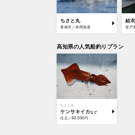
ちさと丸
結
香南市／赤岡漁港
室戸
高知県の人気船釣りプラン
ちさと丸
ケンサキイカ
60,000
仕立／
円