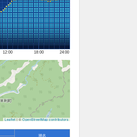
12:00
18:00
24:00
Leaflet
| ©
OpenStreetMap contributors
潮名