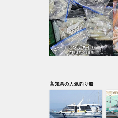
ケンサキイカ
8
赤岡漁港／
日前
高知県の人気釣り船