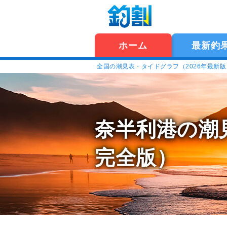
ホーム
最新釣
全国の潮見表・タイドグラフ（2026年最新
奈半利港の潮
完全版）