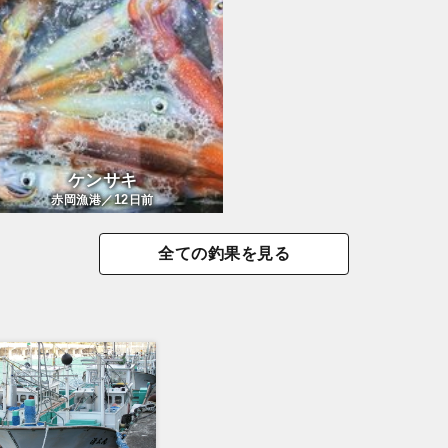
ケンサキ
12
赤岡漁港／
日前
全ての釣果を見る