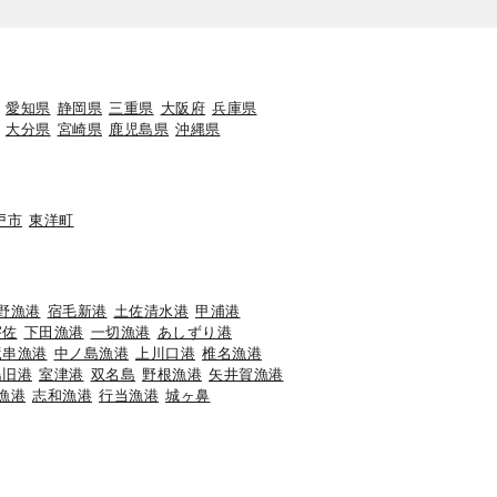
愛知県
静岡県
三重県
大阪府
兵庫県
大分県
宮崎県
鹿児島県
沖縄県
戸市
東洋町
野漁港
宿毛新港
土佐清水港
甲浦港
宇佐
下田漁港
一切漁港
あしずり港
竜串漁港
中ノ島漁港
上川口港
椎名漁港
島旧港
室津港
双名島
野根漁港
矢井賀漁港
漁港
志和漁港
行当漁港
城ヶ鼻