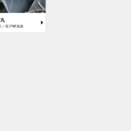
衣丸
市／室戸岬漁港