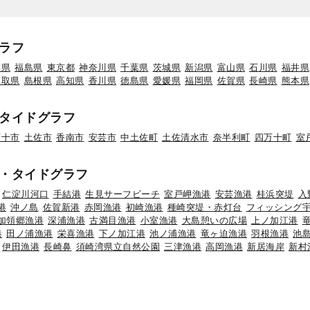
ラフ
形県
福島県
東京都
神奈川県
千葉県
茨城県
新潟県
富山県
石川県
福井県
鳥取県
島根県
高知県
香川県
徳島県
愛媛県
福岡県
佐賀県
長崎県
熊本県
タイドグラフ
万十市
土佐市
香南市
安芸市
中土佐町
土佐清水市
奈半利町
四万十町
室
・タイドグラフ
仁淀川河口
手結港
生見サーフビーチ
室戸岬漁港
安芸漁港
桂浜突堤
入
港
沖ノ島
佐賀新港
赤岡漁港
初崎漁港
種崎突堤・赤灯台
フィッシング
加領郷漁港
深浦漁港
古満目漁港
小室漁港
大島憩いの広場
上ノ加江港
港
田ノ浦漁港
栄喜漁港
下ノ加江港
池ノ浦漁港
竜ヶ迫漁港
羽根漁港
池
伊田漁港
長崎鼻
須崎湾県立自然公園
三津漁港
高岡漁港
新居海岸
新村