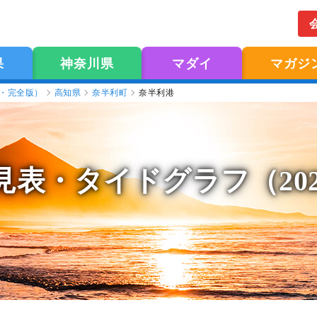
果
神奈川県
マダイ
マガジ
版・完全版）
高知県
奈半利町
奈半利港
見表
・タイドグラフ（20